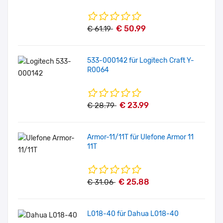
€ 50.99
€ 61.19
533-000142 für Logitech Craft Y-
R0064
€ 23.99
€ 28.79
Armor-11/11T für Ulefone Armor 11
11T
€ 25.88
€ 31.06
L018-40 für Dahua L018-40