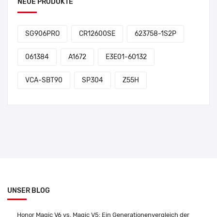
NEUE PRODUKTE
SG906PRO
CR12600SE
623758-1S2P
061384
A1672
E3E01-60132
VCA-SBT90
SP304
Z55H
UNSER BLOG
Honor Magic V6 vs. Magic V5: Ein Generationenvergleich der