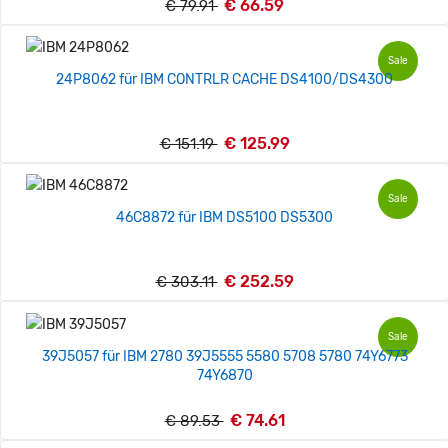
€ 66.59
€ 79.91
Sale
24P8062 für IBM CONTRLR CACHE DS4100/DS4300
€ 125.99
€ 151.19
Sale
46C8872 für IBM DS5100 DS5300
€ 252.59
€ 303.11
Sale
39J5057 für IBM 2780 39J5555 5580 5708 5780 74Y6773
74Y6870
€ 74.61
€ 89.53