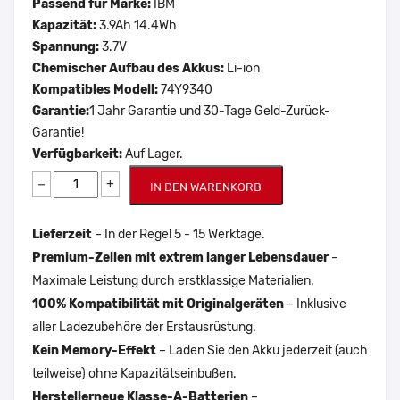
Passend für Marke:
IBM
Kapazität:
3.9Ah 14.4Wh
Spannung:
3.7V
Chemischer Aufbau des Akkus:
Li-ion
Kompatibles Modell:
74Y9340
Garantie:
1 Jahr Garantie und 30-Tage Geld-Zurück-
Garantie!
Verfügbarkeit:
Auf Lager.
−
+
IN DEN WARENKORB
Lieferzeit
– In der Regel 5 - 15 Werktage.
Premium-Zellen mit extrem langer Lebensdauer
–
Maximale Leistung durch erstklassige Materialien.
100% Kompatibilität mit Originalgeräten
– Inklusive
aller Ladezubehöre der Erstausrüstung.
Kein Memory-Effekt
– Laden Sie den Akku jederzeit (auch
teilweise) ohne Kapazitätseinbußen.
Herstellerneue Klasse-A-Batterien
–