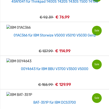
45N1041 für Thinkpad T400S T420S T430S T500 T410S
€ 76.99
€ 92.39
Sale
01AC366 für IBM Storwize V5000 V5010 V5030 Gen2
€ 114.99
€ 137.99
Sale
00Y4643 für IBM BBU V3700 V3500 V5000
€ 129.99
€ 155.99
Sale
BAT-3S1P für IBM DCS3700