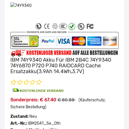
IBM 74Y9340 Akku Für IBM 2B4C 74Y9340
74Y6870 P720 P740 RAIDCARD Cache
Ersatzakku(3.9Ah 14.4Wh,3.7V)
Sonderpreis: € 67.40
€ 80.88
(Käuferschutz,
Sichere Bestellung)
Zustand:
Neu
Art.-Nr.:
IBM2541_Se_Oth