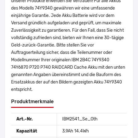
unserer Produkte erwerben Sie Vertrauen! Für alle Akkus
des Modells 74Y9340 gewähren wir eine umfassende
einjährige Garantie. Jede Akku Batterie wird vor dem
Versand gründlich aufgeladen und geprüft, um maximale
Zuverlässigkeit zu garantieren. Für den Fall, dass Sie nicht
vollständig zufrieden sind, bieten wir Ihnen eine 30-tägige
Geld-zurück-Garantie. Bitte stellen Sie vor
Auftragserteilung sicher, dass die Teilenummer oder
Modellnummer Ihrer originalen IBM 2B4C 74Y9340
74Y6870 P720 P740 RAIDCARD Cache Akku mit den unten
genannten Angaben übereinstimmt und die Bauform des
Ersatzakkus der auf den Bildern gezeigten Akku 74Y9340
entspricht.
Produktmerkmale
Art.-Nr.
IBM2541_Se_Oth
Kapazität
3.9Ah 14.4Wh