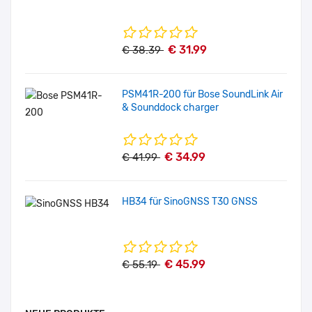
€ 31.99
€ 38.39
PSM41R-200 für Bose SoundLink Air
& Sounddock charger
€ 34.99
€ 41.99
HB34 für SinoGNSS T30 GNSS
€ 45.99
€ 55.19