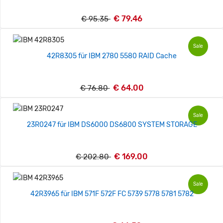
€ 79.46
€ 95.35
Sale
42R8305 für IBM 2780 5580 RAID Cache
€ 64.00
€ 76.80
Sale
23R0247 für IBM DS6000 DS6800 SYSTEM STORAGE
€ 169.00
€ 202.80
Sale
42R3965 für IBM 571F 572F FC 5739 5778 5781 5782