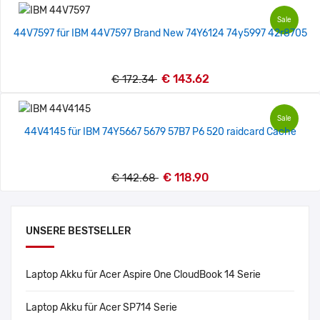
Sale
44V7597 für IBM 44V7597 Brand New 74Y6124 74y5997 42r8705
€ 143.62
€ 172.34
Sale
44V4145 für IBM 74Y5667 5679 57B7 P6 520 raidcard Cache
€ 118.90
€ 142.68
UNSERE BESTSELLER
Laptop Akku für Acer Aspire One CloudBook 14 Serie
Laptop Akku für Acer SP714 Serie