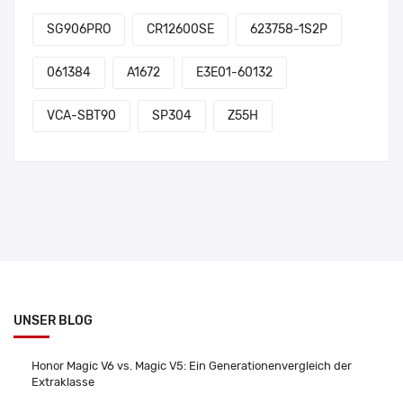
SG906PRO
CR12600SE
623758-1S2P
061384
A1672
E3E01-60132
VCA-SBT90
SP304
Z55H
UNSER BLOG
Honor Magic V6 vs. Magic V5: Ein Generationenvergleich der
Extraklasse