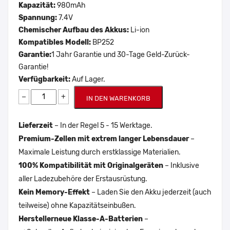
Kapazität:
980mAh
Spannung:
7.4V
Chemischer Aufbau des Akkus:
Li-ion
Kompatibles Modell:
BP252
Garantie:
1 Jahr Garantie und 30-Tage Geld-Zurück-
Garantie!
Verfügbarkeit:
Auf Lager.
−
+
IN DEN WARENKORB
Lieferzeit
– In der Regel 5 - 15 Werktage.
Premium-Zellen mit extrem langer Lebensdauer
–
Maximale Leistung durch erstklassige Materialien.
100% Kompatibilität mit Originalgeräten
– Inklusive
aller Ladezubehöre der Erstausrüstung.
Kein Memory-Effekt
– Laden Sie den Akku jederzeit (auch
teilweise) ohne Kapazitätseinbußen.
Herstellerneue Klasse-A-Batterien
–