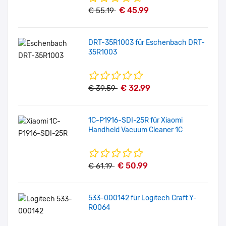
€ 45.99
€ 55.19
DRT-35R1003 für Eschenbach DRT-
35R1003
€ 32.99
€ 39.59
1C-P1916-SDI-25R für Xiaomi
Handheld Vacuum Cleaner 1C
€ 50.99
€ 61.19
533-000142 für Logitech Craft Y-
R0064