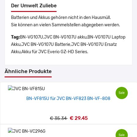
Der Umwelt Zuliebe
Batterien und Akkus gehören nicht in den Hausmüll.
Sie können an vielen Sammelstellen abgegeben werden.
Tag:
BN-VG107U,JVC BN-VG107U akku,BN-VG107U Laptop
Akku,JVC BN-VG107U Batterie,JVC BN-VG107U Ersatz
Akku,Akku für JVC Everio GZ-HD Series.
Ähnliche Produkte
Sale
BN-VF815U für JVC BN-VF823 BN-VF-808
€ 29.45
€ 35.34
Sale