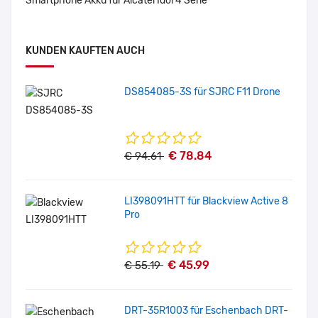
Smartphone Akku für Alcatel Idol 4 Serie
KUNDEN KAUFTEN AUCH
DS854085-3S für SJRC F11 Drone
€ 78.84
€ 94.61
LI398091HTT für Blackview Active 8
Pro
€ 45.99
€ 55.19
DRT-35R1003 für Eschenbach DRT-