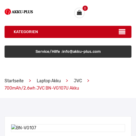
0
KATEGORIEN
Service/Hilfe :info@akku-plus.com
Startseite
Laptop Akku
JVC
700mAh/2.6wh JVC BN-VG107U Akku