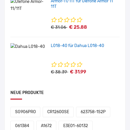
Armor-11/11T für Ulefone Armor 11
11T
€ 25.88
€ 31.06
L018-40 für Dahua L018-40
€ 31.99
€ 38.39
NEUE PRODUKTE
SG906PRO
CR12600SE
623758-1S2P
061384
A1672
E3E01-60132