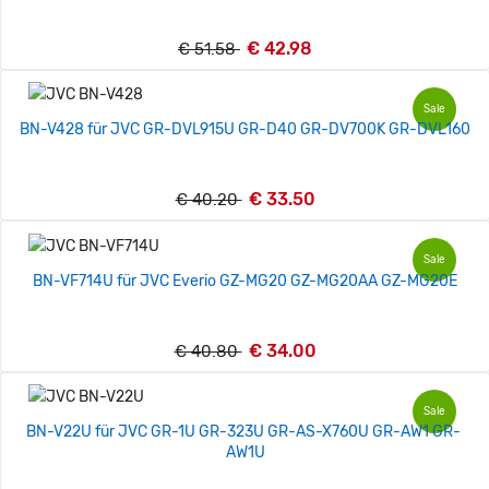
€ 42.98
€ 51.58
Sale
BN-V428 für JVC GR-DVL915U GR-D40 GR-DV700K GR-DVL160
€ 33.50
€ 40.20
Sale
BN-VF714U für JVC Everio GZ-MG20 GZ-MG20AA GZ-MG20E
€ 34.00
€ 40.80
Sale
BN-V22U für JVC GR-1U GR-323U GR-AS-X760U GR-AW1 GR-
AW1U