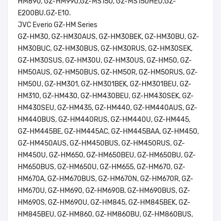
HM890, GZ-HM990,GZ-MS150, GZ-MS150HEU,GZ-
E200BU.GZ-E10.
JVC Everio GZ-HM Series
GZ-HM30, GZ-HM30AUS, GZ-HM30BEK, GZ-HM30BU, GZ-
HM30BUC, GZ-HM30BUS, GZ-HM30RUS, GZ-HM30SEK,
GZ-HM30SUS, GZ-HM30U, GZ-HM30US, GZ-HM50, GZ-
HM50AUS, GZ-HM50BUS, GZ-HM50R, GZ-HM50RUS, GZ-
HM50U, GZ-HM301, GZ-HM301BEK, GZ-HM301BEU, GZ-
HM310, GZ-HM430, GZ-HM430BEU, GZ-HM430SEK, GZ-
HM430SEU, GZ-HM435, GZ-HM440, GZ-HM440AUS, GZ-
HM440BUS, GZ-HM440RUS, GZ-HM440U, GZ-HM445,
GZ-HM445BE, GZ-HM445AC, GZ-HM445BAA, GZ-HM450,
GZ-HM450AUS, GZ-HM450BUS, GZ-HM450RUS, GZ-
HM450U, GZ-HM650, GZ-HM650BEU, GZ-HM650BU, GZ-
HM650BUS, GZ-HM650U, GZ-HM655, GZ-HM670, GZ-
HM670A, GZ-HM670BUS, GZ-HM670N, GZ-HM670R, GZ-
HM670U, GZ-HM690, GZ-HM690B, GZ-HM690BUS, GZ-
HM690S, GZ-HM690U, GZ-HM845, GZ-HM845BEK, GZ-
HM845BEU, GZ-HM860, GZ-HM860BU, GZ-HM860BUS,