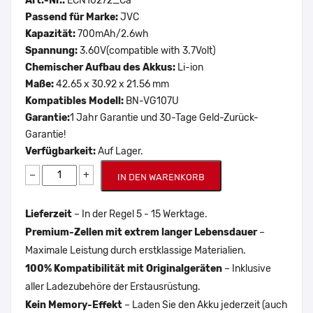
Art.-Nr.:
ECN10272_Ca
Passend für Marke:
JVC
Kapazität:
700mAh/2.6wh
Spannung:
3.60V(compatible with 3.7Volt)
Chemischer Aufbau des Akkus:
Li-ion
Maße:
42.65 x 30.92 x 21.56 mm
Kompatibles Modell:
BN-VG107U
Garantie:
1 Jahr Garantie und 30-Tage Geld-Zurück-
Garantie!
Verfügbarkeit:
Auf Lager.
−
+
IN DEN WARENKORB
Lieferzeit
– In der Regel 5 - 15 Werktage.
Premium-Zellen mit extrem langer Lebensdauer
–
Maximale Leistung durch erstklassige Materialien.
100% Kompatibilität mit Originalgeräten
– Inklusive
aller Ladezubehöre der Erstausrüstung.
Kein Memory-Effekt
– Laden Sie den Akku jederzeit (auch