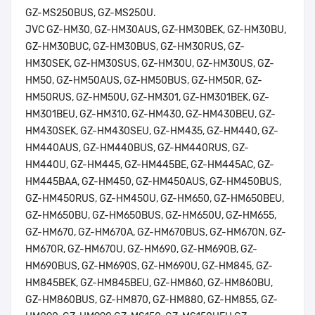
GZ-MS250BUS, GZ-MS250U.
JVC GZ-HM30, GZ-HM30AUS, GZ-HM30BEK, GZ-HM30BU,
GZ-HM30BUC, GZ-HM30BUS, GZ-HM30RUS, GZ-
HM30SEK, GZ-HM30SUS, GZ-HM30U, GZ-HM30US, GZ-
HM50, GZ-HM50AUS, GZ-HM50BUS, GZ-HM50R, GZ-
HM50RUS, GZ-HM50U, GZ-HM301, GZ-HM301BEK, GZ-
HM301BEU, GZ-HM310, GZ-HM430, GZ-HM430BEU, GZ-
HM430SEK, GZ-HM430SEU, GZ-HM435, GZ-HM440, GZ-
HM440AUS, GZ-HM440BUS, GZ-HM440RUS, GZ-
HM440U, GZ-HM445, GZ-HM445BE, GZ-HM445AC, GZ-
HM445BAA, GZ-HM450, GZ-HM450AUS, GZ-HM450BUS,
GZ-HM450RUS, GZ-HM450U, GZ-HM650, GZ-HM650BEU,
GZ-HM650BU, GZ-HM650BUS, GZ-HM650U, GZ-HM655,
GZ-HM670, GZ-HM670A, GZ-HM670BUS, GZ-HM670N, GZ-
HM670R, GZ-HM670U, GZ-HM690, GZ-HM690B, GZ-
HM690BUS, GZ-HM690S, GZ-HM690U, GZ-HM845, GZ-
HM845BEK, GZ-HM845BEU, GZ-HM860, GZ-HM860BU,
GZ-HM860BUS, GZ-HM870, GZ-HM880, GZ-HM855, GZ-