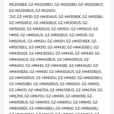
MS250BEK, GZ-MS250BEU, GZ-MS250BU, GZ-MS250BUC,
GZ-MS250BUS, GZ-MS250U.
JVC GZ-HM30, GZ-HM30AUS, GZ-HM30BEK, GZ-HM30BU,
GZ-HM30BUC, GZ-HM30BUS, GZ-HM30RUS, GZ-
HM30SEK, GZ-HM30SUS, GZ-HM30U, GZ-HM30US, GZ-
HM50, GZ-HM50AUS, GZ-HM50BUS, GZ-HM50R, GZ-
HM50RUS, GZ-HM50U, GZ-HM301, GZ-HM301BEK, GZ-
HM301BEU, GZ-HM310, GZ-HM430, GZ-HM430BEU, GZ-
HM430SEK, GZ-HM430SEU, GZ-HM435, GZ-HM440, GZ-
HM440AUS, GZ-HM440BUS, GZ-HM440RUS, GZ-
HM440U, GZ-HM445, GZ-HM445BE, GZ-HM445AC, GZ-
HM445BAA, GZ-HM450, GZ-HM450AUS, GZ-HM450BUS,
GZ-HM450RUS, GZ-HM450U, GZ-HM650, GZ-HM650BEU,
GZ-HM650BU, GZ-HM650BUS, GZ-HM650U, GZ-HM655,
GZ-HM670, GZ-HM670A, GZ-HM670BUS, GZ-HM670N, GZ-
HM670R, GZ-HM670U, GZ-HM690, GZ-HM690B, GZ-
HM690BUS, GZ-HM690S, GZ-HM690U, GZ-HM845, GZ-
HM845BEK, GZ-HM845BEU, GZ-HM860, GZ-HM860BU,