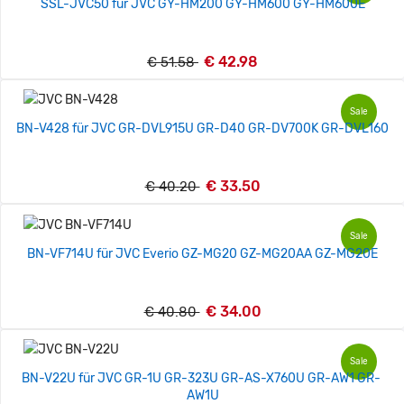
SSL-JVC50 für JVC GY-HM200 GY-HM600 GY-HM600E
€ 42.98
€ 51.58
Sale
BN-V428 für JVC GR-DVL915U GR-D40 GR-DV700K GR-DVL160
€ 33.50
€ 40.20
Sale
BN-VF714U für JVC Everio GZ-MG20 GZ-MG20AA GZ-MG20E
€ 34.00
€ 40.80
Sale
BN-V22U für JVC GR-1U GR-323U GR-AS-X760U GR-AW1 GR-
AW1U