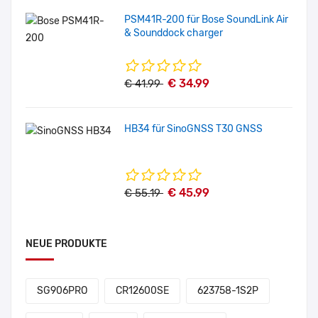
PSM41R-200 für Bose SoundLink Air
& Sounddock charger
€ 34.99
€ 41.99
HB34 für SinoGNSS T30 GNSS
€ 45.99
€ 55.19
NEUE PRODUKTE
SG906PRO
CR12600SE
623758-1S2P