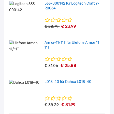
533-000142 für Logitech Craft Y-
R0064
€ 23.99
€ 28.79
Armor-11/11T für Ulefone Armor 11
11T
€ 25.88
€ 31.06
L018-40 für Dahua L018-40
€ 31.99
€ 38.39