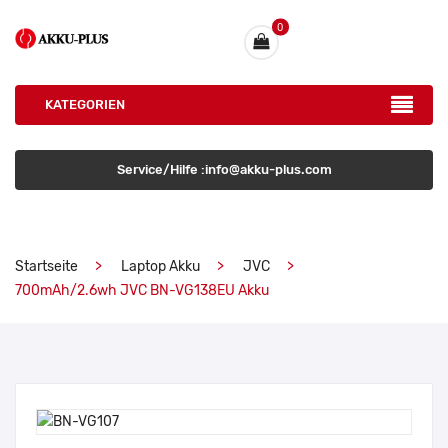
0
KATEGORIEN
Service/Hilfe :info@akku-plus.com
Startseite
Laptop Akku
JVC
700mAh/2.6wh JVC BN-VG138EU Akku