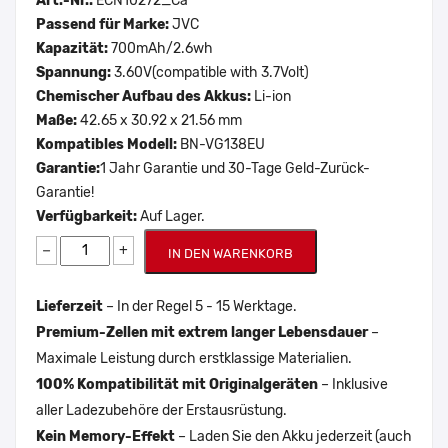
Art.-Nr.:
ECN10272_Ca
Passend für Marke:
JVC
Kapazität:
700mAh/2.6wh
Spannung:
3.60V(compatible with 3.7Volt)
Chemischer Aufbau des Akkus:
Li-ion
Maße:
42.65 x 30.92 x 21.56 mm
Kompatibles Modell:
BN-VG138EU
Garantie:
1 Jahr Garantie und 30-Tage Geld-Zurück-
Garantie!
Verfügbarkeit:
Auf Lager.
−
+
IN DEN WARENKORB
Lieferzeit
– In der Regel 5 - 15 Werktage.
Premium-Zellen mit extrem langer Lebensdauer
–
Maximale Leistung durch erstklassige Materialien.
100% Kompatibilität mit Originalgeräten
– Inklusive
aller Ladezubehöre der Erstausrüstung.
Kein Memory-Effekt
– Laden Sie den Akku jederzeit (auch