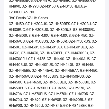
GZ-HM860BUS, GZ-HM870, GZ-HM880, GZ-HM855, GZ-
HM890, GZ-HM990,GZ-MS150, GZ-MS150HEU,GZ-
E200BU.GZ-E10.
JVC Everio GZ-HM Series
GZ-HM30, GZ-HM30AUS, GZ-HM30BEK, GZ-HM30BU, GZ-
HM30BUC, GZ-HM30BUS, GZ-HM30RUS, GZ-HM30SEK,
GZ-HM30SUS, GZ-HM30U, GZ-HM30US, GZ-HM50, GZ-
HM50AUS, GZ-HM50BUS, GZ-HM50R, GZ-HM50RUS, GZ-
HM50U, GZ-HM301, GZ-HM301BEK, GZ-HM301BEU, GZ-
HM310, GZ-HM430, GZ-HM430BEU, GZ-HM430SEK, GZ-
HM430SEU, GZ-HM435, GZ-HM440, GZ-HM440AUS, GZ-
HM440BUS, GZ-HM440RUS, GZ-HM440U, GZ-HM445,
GZ-HM445BE, GZ-HM445AC, GZ-HM445BAA, GZ-HM450,
GZ-HM450AUS, GZ-HM450BUS, GZ-HM450RUS, GZ-
HM450U, GZ-HM650, GZ-HM650BEU, GZ-HM650BU, GZ-
HM650BUS, GZ-HM650U, GZ-HM655, GZ-HM670, GZ-
HM670A, GZ-HM670BUS, GZ-HM670N, GZ-HM670R, GZ-
HM670U, GZ-HM690, GZ-HM690B, GZ-HM690BUS, GZ-
HM690S, GZ-HM690U, GZ-HM845, GZ-HM845BEK, GZ-