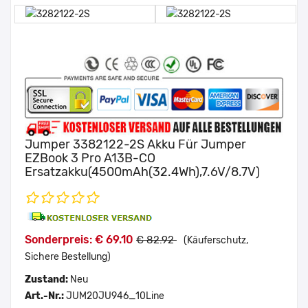
Jumper 3382122-2S Akku Für Jumper
EZBook 3 Pro A13B-CO
Ersatzakku(4500mAh(32.4Wh),7.6V/8.7V)
Sonderpreis: € 69.10
€ 82.92
(Käuferschutz,
Sichere Bestellung)
Zustand:
Neu
Art.-Nr.:
JUM20JU946_10Line