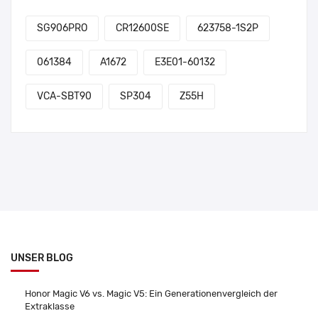
SG906PRO
CR12600SE
623758-1S2P
061384
A1672
E3E01-60132
VCA-SBT90
SP304
Z55H
UNSER BLOG
Honor Magic V6 vs. Magic V5: Ein Generationenvergleich der
Extraklasse