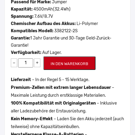
Passend für Marke:
Jumper
Kapazität:
4500mAh(32.4Wh)
Spannung:
7.6V/8.7V
Chemischer Aufbau des Akkus:
Li-Polymer
Kompatibles Modell:
3382122-2S
Garantie:
1 Jahr Garantie und 30-Tage Geld-Zurück-
Garantie!
Verfügbarkeit:
Auf Lager.
−
+
IN DEN WARENKORB
Lieferzeit
– In der Regel 5 - 15 Werktage.
Premium-Zellen mit extrem langer Lebensdauer
–
Maximale Leistung durch erstklassige Materialien.
100% Kompatibilität mit Originalgeräten
– Inklusive
aller Ladezubehöre der Erstausrüstung.
Kein Memory-Effekt
– Laden Sie den Akku jederzeit (auch
teilweise) ohne Kapazitätseinbußen.
Herstellerneue Klasse-A-Batterien
–