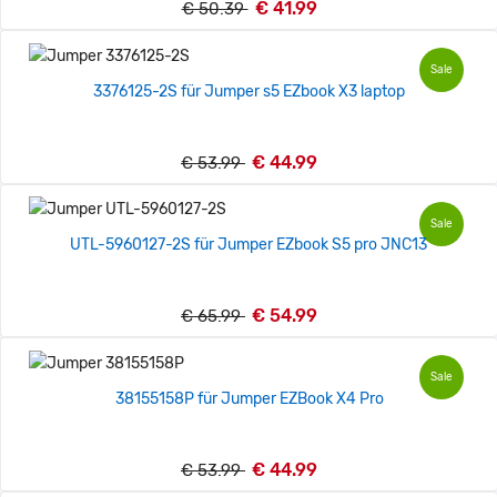
€ 41.99
€ 50.39
Sale
3376125-2S für Jumper s5 EZbook X3 laptop
€ 44.99
€ 53.99
Sale
UTL-5960127-2S für Jumper EZbook S5 pro JNC13
€ 54.99
€ 65.99
Sale
38155158P für Jumper EZBook X4 Pro
€ 44.99
€ 53.99