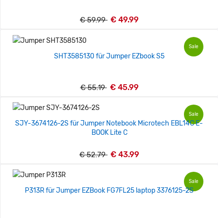
€ 49.99
€ 59.99
Sale
SHT3585130 für Jumper EZbook S5
€ 45.99
€ 55.19
Sale
SJY-3674126-2S für Jumper Notebook Microtech EBL14C E-
BOOK Lite C
€ 43.99
€ 52.79
Sale
P313R für Jumper EZBook FG7FL25 laptop 3376125-2S