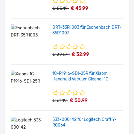
€ 45.99
€ 55.19
DRT-35R1003 für Eschenbach DRT-
35R1003
€ 32.99
€ 39.59
1C-P1916-SDI-25R für Xiaomi
Handheld Vacuum Cleaner 1C
€ 50.99
€ 61.19
533-000142 für Logitech Craft Y-
R0064