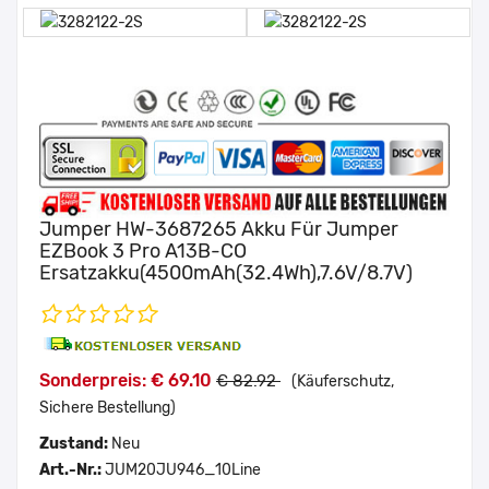
Jumper HW-3687265 Akku Für Jumper
EZBook 3 Pro A13B-CO
Ersatzakku(4500mAh(32.4Wh),7.6V/8.7V)
Sonderpreis: € 69.10
€ 82.92
(Käuferschutz,
Sichere Bestellung)
Zustand:
Neu
Art.-Nr.:
JUM20JU946_10Line