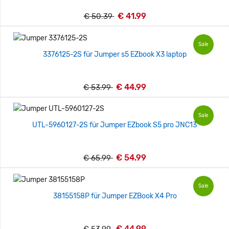
€ 41.99
€ 50.39
Sale
3376125-2S für Jumper s5 EZbook X3 laptop
€ 44.99
€ 53.99
Sale
UTL-5960127-2S für Jumper EZbook S5 pro JNC13
€ 54.99
€ 65.99
Sale
38155158P für Jumper EZBook X4 Pro
€ 44.99
€ 53.99