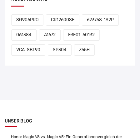
SG906PRO
CR12600SE
623758-1S2P
061384
A1672
E3E01-60132
VCA-SBT90
SP304
Z55H
UNSER BLOG
Honor Magic V6 vs. Magic V5: Ein Generationenvergleich der