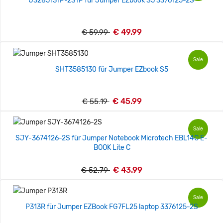
U3285131P-2S1P für Jumper EZbook S5 3376125-2S
€ 49.99
€ 59.99
Sale
SHT3585130 für Jumper EZbook S5
€ 45.99
€ 55.19
Sale
SJY-3674126-2S für Jumper Notebook Microtech EBL14C E-
BOOK Lite C
€ 43.99
€ 52.79
Sale
P313R für Jumper EZBook FG7FL25 laptop 3376125-2S