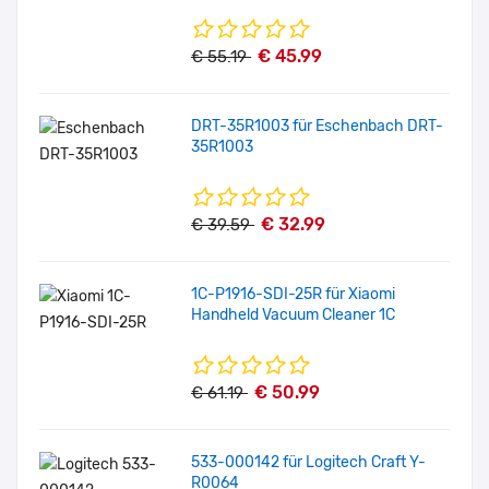
€ 45.99
€ 55.19
DRT-35R1003 für Eschenbach DRT-
35R1003
€ 32.99
€ 39.59
1C-P1916-SDI-25R für Xiaomi
Handheld Vacuum Cleaner 1C
€ 50.99
€ 61.19
533-000142 für Logitech Craft Y-
R0064