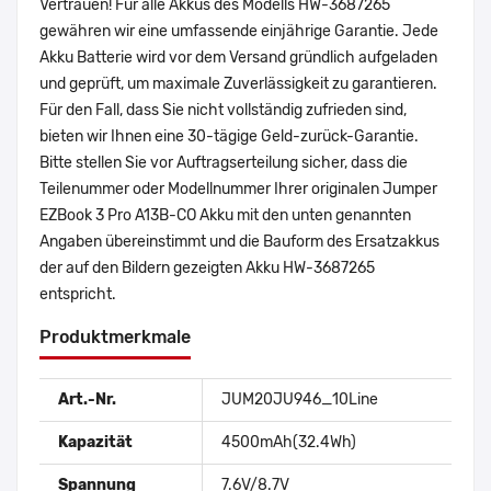
Vertrauen! Für alle Akkus des Modells HW-3687265
gewähren wir eine umfassende einjährige Garantie. Jede
Akku Batterie wird vor dem Versand gründlich aufgeladen
und geprüft, um maximale Zuverlässigkeit zu garantieren.
Für den Fall, dass Sie nicht vollständig zufrieden sind,
bieten wir Ihnen eine 30-tägige Geld-zurück-Garantie.
Bitte stellen Sie vor Auftragserteilung sicher, dass die
Teilenummer oder Modellnummer Ihrer originalen Jumper
EZBook 3 Pro A13B-CO Akku mit den unten genannten
Angaben übereinstimmt und die Bauform des Ersatzakkus
der auf den Bildern gezeigten Akku HW-3687265
entspricht.
Produktmerkmale
Art.-Nr.
JUM20JU946_10Line
Kapazität
4500mAh(32.4Wh)
Spannung
7.6V/8.7V