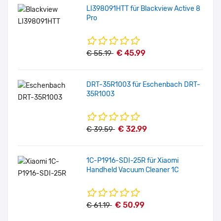
LI398091HTT für Blackview Active 8
Pro
€ 45.99
€ 55.19
DRT-35R1003 für Eschenbach DRT-
35R1003
€ 32.99
€ 39.59
1C-P1916-SDI-25R für Xiaomi
Handheld Vacuum Cleaner 1C
€ 50.99
€ 61.19