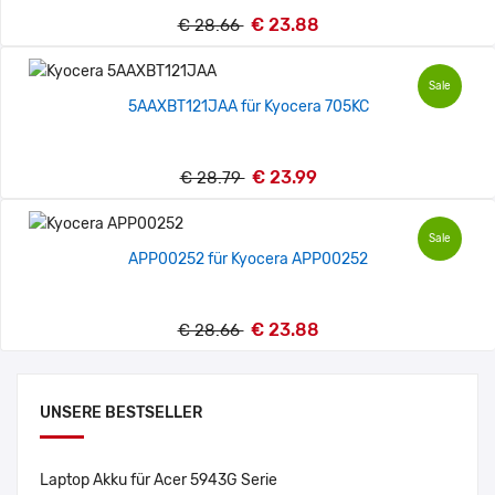
€ 23.88
€ 28.66
Sale
5AAXBT121JAA für Kyocera 705KC
€ 23.99
€ 28.79
Sale
APP00252 für Kyocera APP00252
€ 23.88
€ 28.66
UNSERE BESTSELLER
Laptop Akku für Acer 5943G Serie