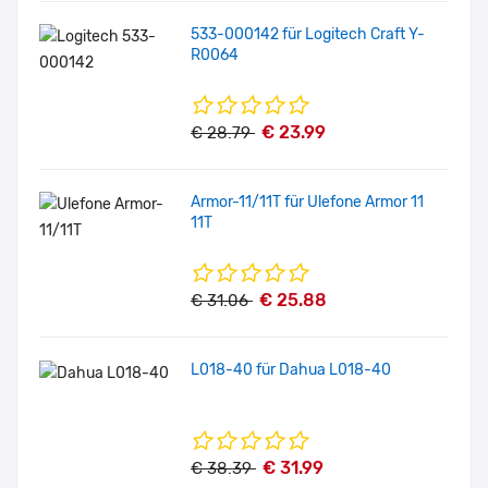
533-000142 für Logitech Craft Y-
R0064
€ 23.99
€ 28.79
Armor-11/11T für Ulefone Armor 11
11T
€ 25.88
€ 31.06
L018-40 für Dahua L018-40
€ 31.99
€ 38.39