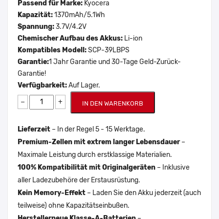
Passend für Marke:
Kyocera
Kapazität:
1370mAh/5.1Wh
Spannung:
3.7V/4.2V
Chemischer Aufbau des Akkus:
Li-ion
Kompatibles Modell:
SCP-39LBPS
Garantie:
1 Jahr Garantie und 30-Tage Geld-Zurück-
Garantie!
Verfügbarkeit:
Auf Lager.
−
+
IN DEN WARENKORB
Lieferzeit
– In der Regel 5 - 15 Werktage.
Premium-Zellen mit extrem langer Lebensdauer
–
Maximale Leistung durch erstklassige Materialien.
100% Kompatibilität mit Originalgeräten
– Inklusive
aller Ladezubehöre der Erstausrüstung.
Kein Memory-Effekt
– Laden Sie den Akku jederzeit (auch
teilweise) ohne Kapazitätseinbußen.
Herstellerneue Klasse-A-Batterien
–