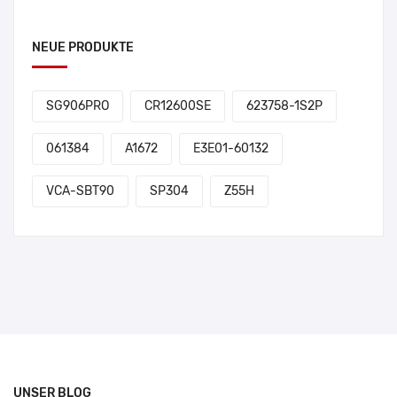
NEUE PRODUKTE
SG906PRO
CR12600SE
623758-1S2P
061384
A1672
E3E01-60132
VCA-SBT90
SP304
Z55H
UNSER BLOG