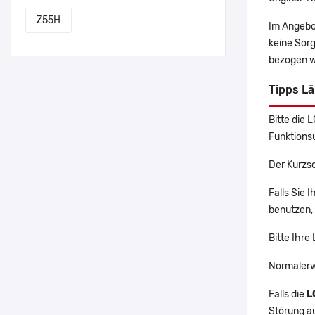
Z55H
Im Angebo
keine Sor
bezogen w
Tipps Lä
Bitte die 
Funktions
Der Kurzs
Falls Sie 
benutzen, 
Bitte Ihre
Normalerw
Falls die
L
Störung a