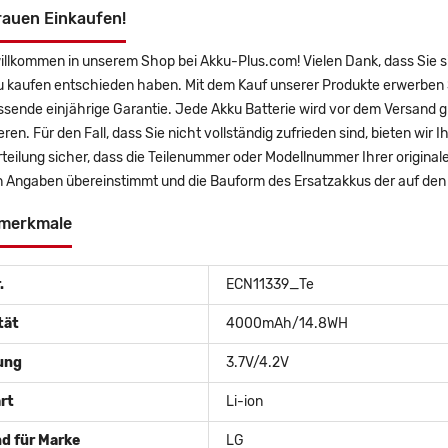
rauen Einkaufen!
willkommen in unserem Shop bei Akku-Plus.com! Vielen Dank, dass Sie
u kaufen entschieden haben. Mit dem Kauf unserer Produkte erwerben S
sende einjährige Garantie. Jede Akku Batterie wird vor dem Versand g
eren. Für den Fall, dass Sie nicht vollständig zufrieden sind, bieten wir
rteilung sicher, dass die Teilenummer oder Modellnummer Ihrer origin
 Angaben übereinstimmt und die Bauform des Ersatzakkus der auf den B
merkmale
.
ECN11339_Te
tät
4000mAh/14.8WH
ung
3.7V/4.2V
rt
Li-ion
d für Marke
LG