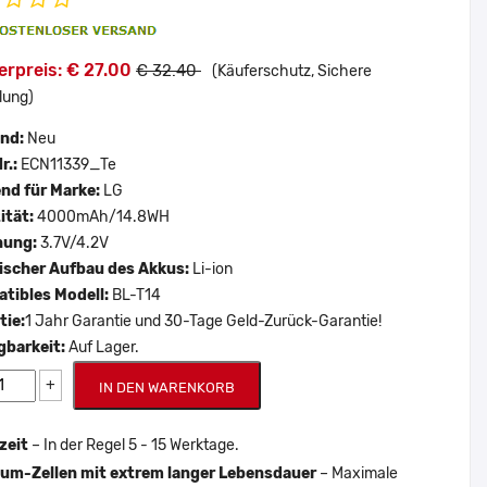
erpreis: € 27.00
€ 32.40
(Käuferschutz, Sichere
lung)
and:
Neu
r.:
ECN11339_Te
nd für Marke:
LG
ität:
4000mAh/14.8WH
nung:
3.7V/4.2V
scher Aufbau des Akkus:
Li-ion
tibles Modell:
BL-T14
tie:
1 Jahr Garantie und 30-Tage Geld-Zurück-Garantie!
gbarkeit:
Auf Lager.
+
IN DEN WARENKORB
zeit
– In der Regel 5 - 15 Werktage.
um-Zellen mit extrem langer Lebensdauer
– Maximale