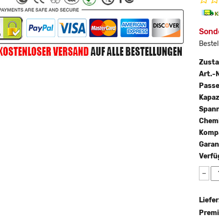
Sond
Bestel
Zust
Art.-N
Passe
Kapaz
Span
Chemi
Kompa
Garan
Verfü
−
Liefer
Premi