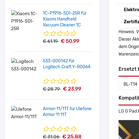
Elektr
1C-P1916-SDI-25R für
Xiaomi Handheld
Zertif
Vacuum Cleaner 1C
Hinweis: V
Dieser Akk
€ 50.99
€ 61.19
dem Origi
Warenzeich
533-000142 für
Logitech Craft Y-R0064
Ersetzt 
BL-T14
€ 23.99
€ 28.79
Kompati
Armor-11/11T für Ulefone
LG G Pad 
Armor 11 11T
€ 25.88
€ 31.06