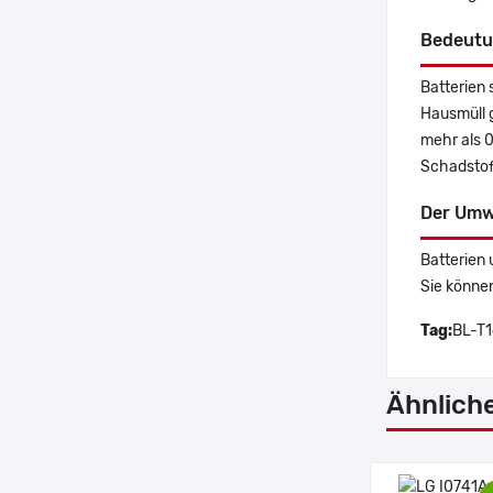
Bedeutu
Batterien 
Hausmüll 
mehr als 
Schadstoff
Der Umw
Batterien 
Sie könne
Tag:
BL-T1
Ähnlich