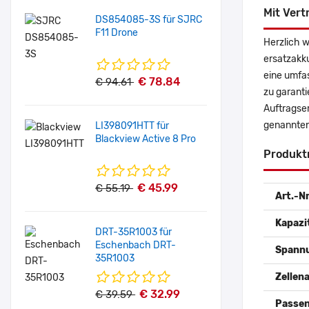
Mit Vert
DS854085-3S für SJRC
F11 Drone
Herzlich 
ersatzakk
eine umfas
€ 78.84
€ 94.61
zu garanti
Auftragse
genannten
LI398091HTT für
Blackview Active 8 Pro
Produkt
€ 45.99
€ 55.19
Art.-Nr
Kapazi
DRT-35R1003 für
Eschenbach DRT-
Spann
35R1003
Zellena
€ 32.99
€ 39.59
Passen