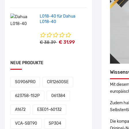
L018-40 für Dahua
L018-40
€ 31.99
€ 38.39
NEUE PRODUKTE
Wissens
SG906PRO
CR12600SE
Mit diesem
europäisch
623758-1S2P
061384
Zudem hab
A1672
E3E01-60132
Selbstentl
Die kompa
VCA-SBT90
SP304
Original-N