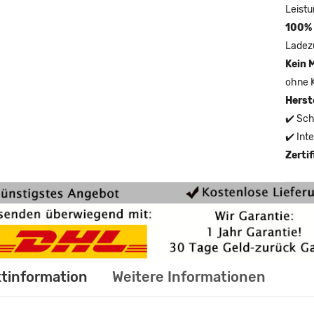
Leistu
100% 
Ladez
Kein 
ohne 
Herst
✔️ Sch
✔️ Int
Zerti
tinformation
Weitere Informationen