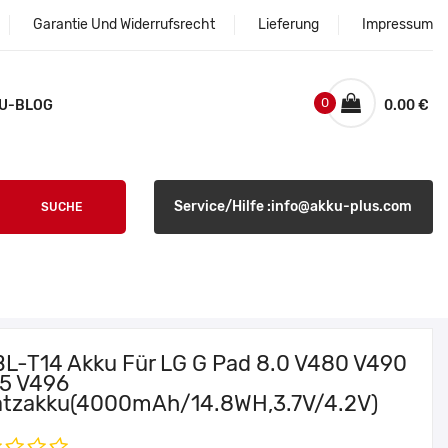
Garantie Und Widerrufsrecht
Lieferung
Impressum
0
U-BLOG
0.00 €
Service/Hilfe :info@akku-plus.com
SUCHE
BL-T14 Akku Für LG G Pad 8.0 V480 V490
5 V496
atzakku(4000mAh/14.8WH,3.7V/4.2V)