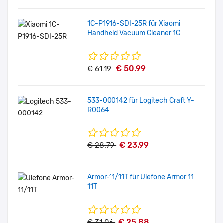
1C-P1916-SDI-25R für Xiaomi
Handheld Vacuum Cleaner 1C
€ 50.99
€ 61.19
533-000142 für Logitech Craft Y-
R0064
€ 23.99
€ 28.79
Armor-11/11T für Ulefone Armor 11
11T
€ 25.88
€ 31.06