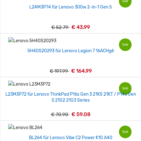
Sale
L24M3P74 für Lenovo 300w 2-in-1 Gen 5
€ 43.99
€ 52.79
Sale
5H40S20293 für Lenovo Legion 7 16ACHg6
€ 164.99
€ 197.99
Sale
L23M3P72 für Lenovo ThinkPad P16s Gen 3 21KS 21KT / P14s Gen
5 21G2 21G3 Series
€ 59.08
€ 70.90
Sale
BL264 für Lenovo Vibe C2 Power K10 A40