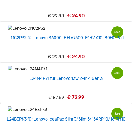
€ 24.90
€ 29.88
Sale
L11C2P32 für Lenovo S6000-F H A7600-F/HV A10-80HC Pad
€ 24.90
€ 29.88
Sale
L24M4P71 für Lenovo 13w 2-in-1 Gen 3
€ 72.99
€ 87.59
Sale
L24B3PK3 für Lenovo IdeaPad Slim 3/Slim 5/15ARP10/16IRH10