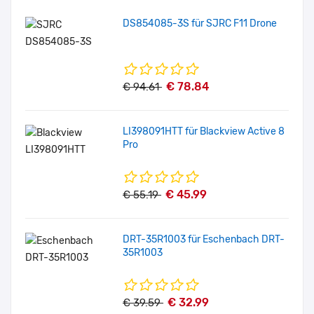
DS854085-3S für SJRC F11 Drone
€ 78.84
€ 94.61
LI398091HTT für Blackview Active 8
Pro
€ 45.99
€ 55.19
DRT-35R1003 für Eschenbach DRT-
35R1003
€ 32.99
€ 39.59