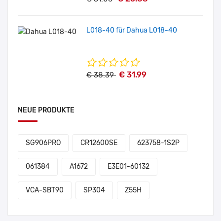
L018-40 für Dahua L018-40
€ 31.99
€ 38.39
NEUE PRODUKTE
SG906PRO
CR12600SE
623758-1S2P
061384
A1672
E3E01-60132
VCA-SBT90
SP304
Z55H