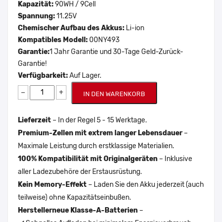
Kapazität:
90WH / 9Cell
Spannung:
11.25V
Chemischer Aufbau des Akkus:
Li-ion
Kompatibles Modell:
00NY493
Garantie:
1 Jahr Garantie und 30-Tage Geld-Zurück-
Garantie!
Verfügbarkeit:
Auf Lager.
−
+
IN DEN WARENKORB
Lieferzeit
– In der Regel 5 - 15 Werktage.
Premium-Zellen mit extrem langer Lebensdauer
–
Maximale Leistung durch erstklassige Materialien.
100% Kompatibilität mit Originalgeräten
– Inklusive
aller Ladezubehöre der Erstausrüstung.
Kein Memory-Effekt
– Laden Sie den Akku jederzeit (auch
teilweise) ohne Kapazitätseinbußen.
Herstellerneue Klasse-A-Batterien
–