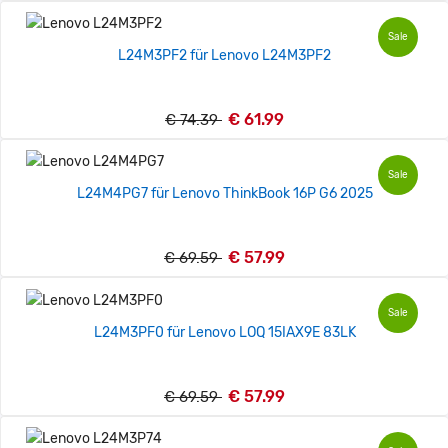
Sale
L24M3PF2 für Lenovo L24M3PF2
€ 61.99
€ 74.39
Sale
L24M4PG7 für Lenovo ThinkBook 16P G6 2025
€ 57.99
€ 69.59
Sale
L24M3PF0 für Lenovo LOQ 15IAX9E 83LK
€ 57.99
€ 69.59