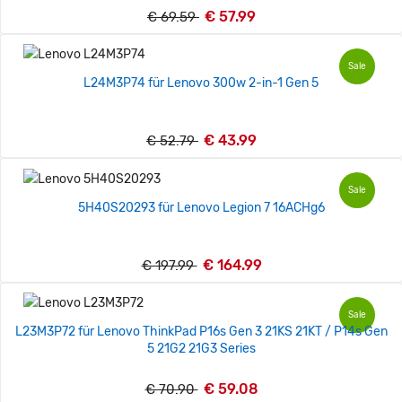
€ 57.99
€ 69.59
Sale
L24M3P74 für Lenovo 300w 2-in-1 Gen 5
€ 43.99
€ 52.79
Sale
5H40S20293 für Lenovo Legion 7 16ACHg6
€ 164.99
€ 197.99
Sale
L23M3P72 für Lenovo ThinkPad P16s Gen 3 21KS 21KT / P14s Gen
5 21G2 21G3 Series
€ 59.08
€ 70.90