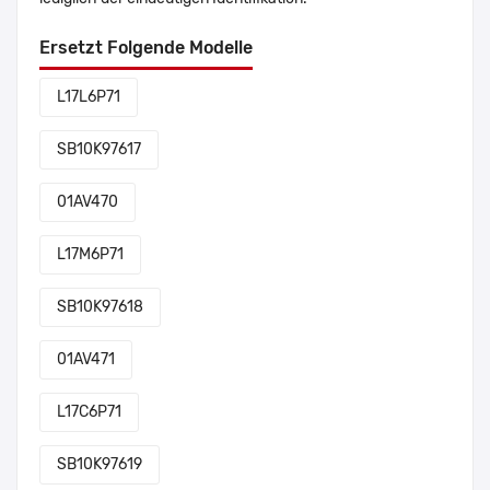
Ersetzt Folgende Modelle
L17L6P71
SB10K97617
01AV470
L17M6P71
SB10K97618
01AV471
L17C6P71
SB10K97619