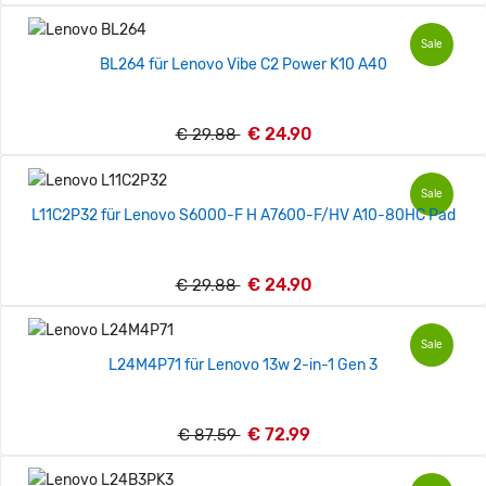
Sale
BL264 für Lenovo Vibe C2 Power K10 A40
€ 24.90
€ 29.88
Sale
L11C2P32 für Lenovo S6000-F H A7600-F/HV A10-80HC Pad
€ 24.90
€ 29.88
Sale
L24M4P71 für Lenovo 13w 2-in-1 Gen 3
€ 72.99
€ 87.59