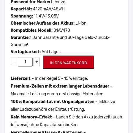
Passend für Marke:
Lenovo
Kapazität:
4120mAh/48WH
Spannung:
11.4V/13.05V
Chemischer Aufbau des Akkus:
Li-ion
Kompatibles Modell:
01AV470
Garantie:
1 Jahr Garantie und 30-Tage Geld-Zurück-
Garantie!
Verfügbarkeit:
Auf Lager.
−
+
IN DEN WARENKORB
Lieferzeit
– In der Regel 5 - 15 Werktage.
Premium-Zellen mit extrem langer Lebensdauer
–
Maximale Leistung durch erstklassige Materialien.
100% Kompatibilität mit Originalgeräten
– Inklusive
aller Ladezubehöre der Erstausrüstung.
Kein Memory-Effekt
– Laden Sie den Akku jederzeit (auch
teilweise) ohne Kapazitätseinbußen.
Herstellerneue Klasse-A-Batterien
–