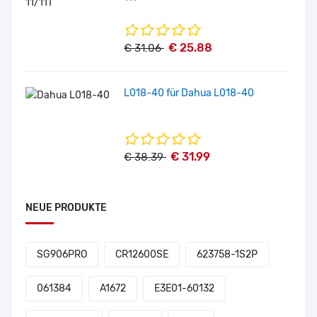
€ 25.88
€ 31.06
L018-40 für Dahua L018-40
€ 31.99
€ 38.39
NEUE PRODUKTE
SG906PRO
CR12600SE
623758-1S2P
061384
A1672
E3E01-60132