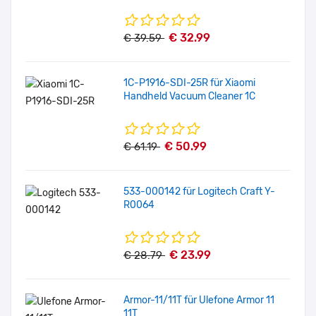
€ 32.99
€ 39.59
1C-P1916-SDI-25R für Xiaomi
Handheld Vacuum Cleaner 1C
€ 50.99
€ 61.19
533-000142 für Logitech Craft Y-
R0064
€ 23.99
€ 28.79
Armor-11/11T für Ulefone Armor 11
11T