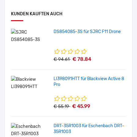
KUNDEN KAUFTEN AUCH
DS854085-3S für SJRC F11 Drone
€ 78.84
€ 94.61
LI398091HTT für Blackview Active 8
Pro
€ 45.99
€ 55.19
DRT-35R1003 für Eschenbach DRT-
35R1003