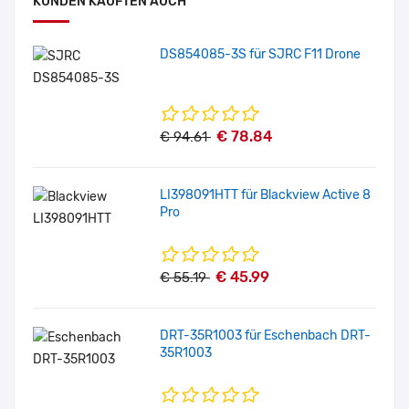
KUNDEN KAUFTEN AUCH
DS854085-3S für SJRC F11 Drone
€ 78.84
€ 94.61
LI398091HTT für Blackview Active 8
Pro
€ 45.99
€ 55.19
DRT-35R1003 für Eschenbach DRT-
35R1003