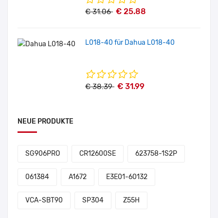
€ 25.88
€ 31.06
L018-40 für Dahua L018-40
€ 31.99
€ 38.39
NEUE PRODUKTE
SG906PRO
CR12600SE
623758-1S2P
061384
A1672
E3E01-60132
VCA-SBT90
SP304
Z55H