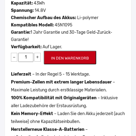
Kapazität:
43Wh
Spannung:
14.8V
Chemischer Aufbau des Akkus:
Li-polymer
Kompatibles Modell:
45N1095
Garantie:
1 Jahr Garantie und 30-Tage Geld-Zurück-
Garantie!
Verfügbarkeit:
Auf Lager.
−
+
IN DEN WARENKORB
Lieferzeit
– In der Regel 5 - 15 Werktage.
Premium-Zellen mit extrem langer Lebensdauer
–
Maximale Leistung durch erstklassige Materialien.
100% Kompatibilität mit Originalgeräten
– Inklusive
aller Ladezubehöre der Erstausrüstung.
Kein Memory-Effekt
– Laden Sie den Akku jederzeit (auch
teilweise) ohne Kapazitätseinbußen.
Herstellerneue Klasse-A-Batterien
–