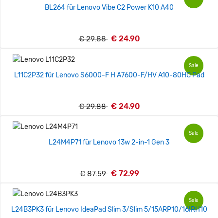
BL264 für Lenovo Vibe C2 Power K10 A40
€ 24.90
€ 29.88
Sale
L11C2P32 für Lenovo S6000-F H A7600-F/HV A10-80HC Pad
€ 24.90
€ 29.88
Sale
L24M4P71 für Lenovo 13w 2-in-1 Gen 3
€ 72.99
€ 87.59
Sale
L24B3PK3 für Lenovo IdeaPad Slim 3/Slim 5/15ARP10/16IRH10