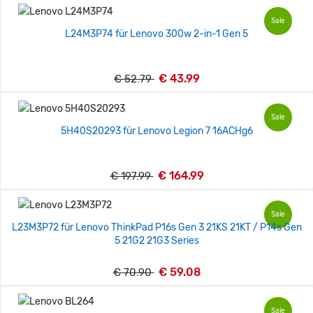
Sale
L24M3P74 für Lenovo 300w 2-in-1 Gen 5
€ 43.99
€ 52.79
Sale
5H40S20293 für Lenovo Legion 7 16ACHg6
€ 164.99
€ 197.99
Sale
L23M3P72 für Lenovo ThinkPad P16s Gen 3 21KS 21KT / P14s Gen
5 21G2 21G3 Series
€ 59.08
€ 70.90
Sale