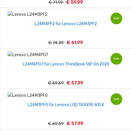
€ 59.99
€ 71.99
Sale
L24M3PF2 für Lenovo L24M3PF2
€ 61.99
€ 74.39
Sale
L24M4PG7 für Lenovo ThinkBook 16P G6 2025
€ 57.99
€ 69.59
Sale
L24M3PF0 für Lenovo LOQ 15IAX9E 83LK
€ 57.99
€ 69.59