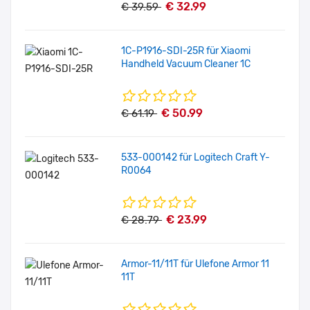
€ 32.99
€ 39.59
1C-P1916-SDI-25R für Xiaomi
Handheld Vacuum Cleaner 1C
€ 50.99
€ 61.19
533-000142 für Logitech Craft Y-
R0064
€ 23.99
€ 28.79
Armor-11/11T für Ulefone Armor 11
11T