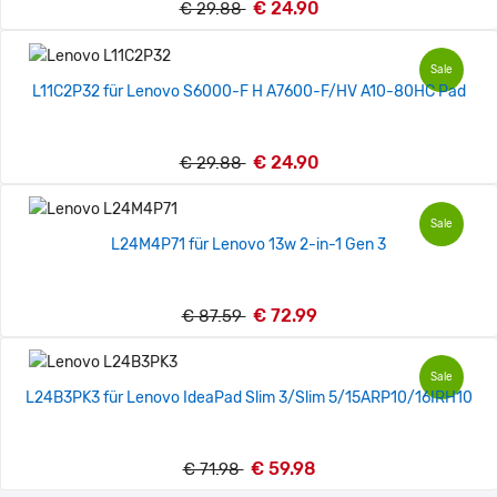
€ 24.90
€ 29.88
Sale
L11C2P32 für Lenovo S6000-F H A7600-F/HV A10-80HC Pad
€ 24.90
€ 29.88
Sale
L24M4P71 für Lenovo 13w 2-in-1 Gen 3
€ 72.99
€ 87.59
Sale
L24B3PK3 für Lenovo IdeaPad Slim 3/Slim 5/15ARP10/16IRH10
€ 59.98
€ 71.98