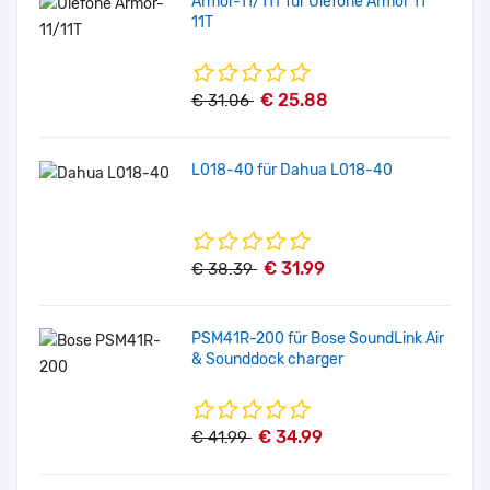
Armor-11/11T für Ulefone Armor 11
11T
€ 25.88
€ 31.06
L018-40 für Dahua L018-40
€ 31.99
€ 38.39
PSM41R-200 für Bose SoundLink Air
& Sounddock charger
€ 34.99
€ 41.99