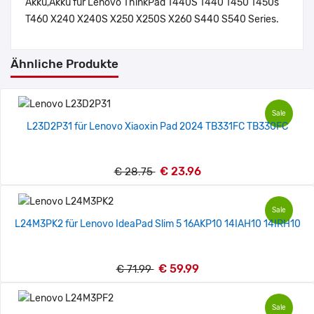
Akku,Akku für Lenovo ThinkPad T440S T440 T450 T450s
T460 X240 X240S X250 X250S X260 S440 S540 Series.
Ähnliche Produkte
Sale
L23D2P31 für Lenovo Xiaoxin Pad 2024 TB331FC TB330FC
€ 23.96
€ 28.75
Sale
L24M3PK2 für Lenovo IdeaPad Slim 5 16AKP10 14IAH10 14IRH10
€ 59.99
€ 71.99
Sale