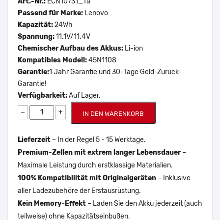
Art.-Nr.:
ECN10731_Ta
Passend für Marke:
Lenovo
Kapazität:
24Wh
Spannung:
11.1V/11.4V
Chemischer Aufbau des Akkus:
Li-ion
Kompatibles Modell:
45N1108
Garantie:
1 Jahr Garantie und 30-Tage Geld-Zurück-
Garantie!
Verfügbarkeit:
Auf Lager.
−
+
IN DEN WARENKORB
Lieferzeit
– In der Regel 5 - 15 Werktage.
Premium-Zellen mit extrem langer Lebensdauer
–
Maximale Leistung durch erstklassige Materialien.
100% Kompatibilität mit Originalgeräten
– Inklusive
aller Ladezubehöre der Erstausrüstung.
Kein Memory-Effekt
– Laden Sie den Akku jederzeit (auch
teilweise) ohne Kapazitätseinbußen.