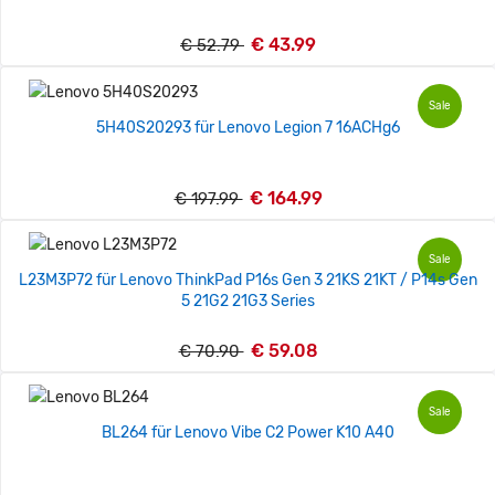
€ 43.99
€ 52.79
Sale
5H40S20293 für Lenovo Legion 7 16ACHg6
€ 164.99
€ 197.99
Sale
L23M3P72 für Lenovo ThinkPad P16s Gen 3 21KS 21KT / P14s Gen
5 21G2 21G3 Series
€ 59.08
€ 70.90
Sale
BL264 für Lenovo Vibe C2 Power K10 A40