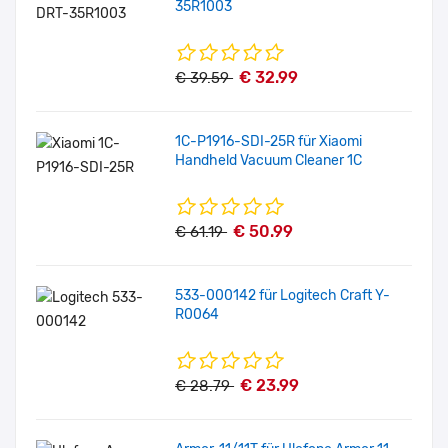
35R1003
€ 32.99
€ 39.59
1C-P1916-SDI-25R für Xiaomi
Handheld Vacuum Cleaner 1C
€ 50.99
€ 61.19
533-000142 für Logitech Craft Y-
R0064
€ 23.99
€ 28.79