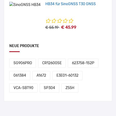
HB34 für SinoGNSS T30 GNSS
€ 45.99
€ 55.19
NEUE PRODUKTE
SG906PRO
CR12600SE
623758-1S2P
061384
A1672
E3E01-60132
VCA-SBT90
SP304
Z55H