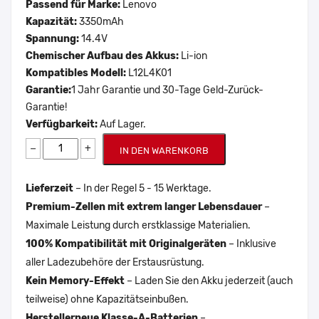
Passend für Marke:
Lenovo
Kapazität:
3350mAh
Spannung:
14.4V
Chemischer Aufbau des Akkus:
Li-ion
Kompatibles Modell:
L12L4K01
Garantie:
1 Jahr Garantie und 30-Tage Geld-Zurück-
Garantie!
Verfügbarkeit:
Auf Lager.
−
+
IN DEN WARENKORB
Lieferzeit
– In der Regel 5 - 15 Werktage.
Premium-Zellen mit extrem langer Lebensdauer
–
Maximale Leistung durch erstklassige Materialien.
100% Kompatibilität mit Originalgeräten
– Inklusive
aller Ladezubehöre der Erstausrüstung.
Kein Memory-Effekt
– Laden Sie den Akku jederzeit (auch
teilweise) ohne Kapazitätseinbußen.
Herstellerneue Klasse-A-Batterien
–