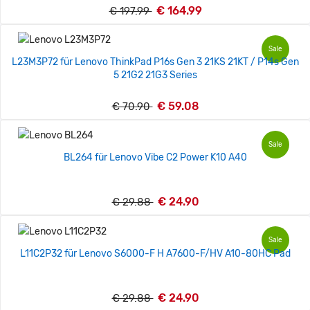
€ 164.99
€ 197.99
Sale
L23M3P72 für Lenovo ThinkPad P16s Gen 3 21KS 21KT / P14s Gen
5 21G2 21G3 Series
€ 59.08
€ 70.90
Sale
BL264 für Lenovo Vibe C2 Power K10 A40
€ 24.90
€ 29.88
Sale
L11C2P32 für Lenovo S6000-F H A7600-F/HV A10-80HC Pad
€ 24.90
€ 29.88