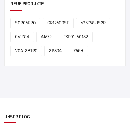
NEUE PRODUKTE
SG906PRO
CR12600SE
623758-1S2P
061384
A1672
E3E01-60132
VCA-SBT90
SP304
Z55H
UNSER BLOG