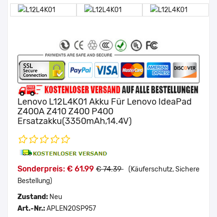
Lenovo L12L4K01 Akku Für Lenovo IdeaPad
Z400A Z410 Z400 P400
Ersatzakku(3350mAh,14.4V)
Sonderpreis: € 61.99
€ 74.39
(Käuferschutz, Sichere
Bestellung)
Zustand:
Neu
Art.-Nr.:
APLEN20SP957