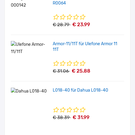
R0064
€ 23.99
€ 28.79
Armor-11/11T für Ulefone Armor 11
11T
€ 25.88
€ 31.06
L018-40 für Dahua L018-40
€ 31.99
€ 38.39