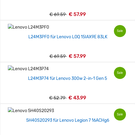
€ 57.99
€ 69.59
Sale
L24M3PF0 für Lenovo LOQ 15IAX9E 83LK
€ 57.99
€ 69.59
Sale
L24M3P74 für Lenovo 300w 2-in-1 Gen 5
€ 43.99
€ 52.79
Sale
5H40S20293 für Lenovo Legion 7 16ACHg6