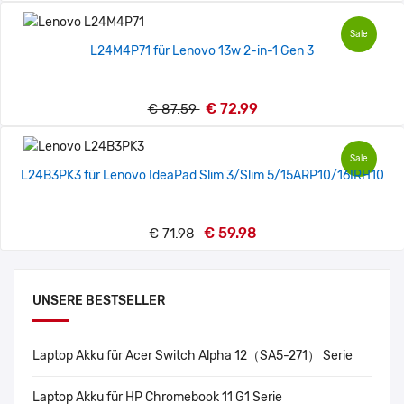
Sale
L24M4P71 für Lenovo 13w 2-in-1 Gen 3
€ 72.99
€ 87.59
Sale
L24B3PK3 für Lenovo IdeaPad Slim 3/Slim 5/15ARP10/16IRH10
€ 59.98
€ 71.98
UNSERE BESTSELLER
Laptop Akku für Acer Switch Alpha 12（SA5-271） Serie
Laptop Akku für HP Chromebook 11 G1 Serie