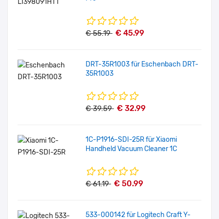
€ 45.99
€ 55.19
DRT-35R1003 für Eschenbach DRT-
35R1003
€ 32.99
€ 39.59
1C-P1916-SDI-25R für Xiaomi
Handheld Vacuum Cleaner 1C
€ 50.99
€ 61.19
533-000142 für Logitech Craft Y-