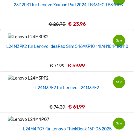
L23D2P31 für Lenovo Xiaoxin Pad 2024 TB331FC TB330FC
€ 23.96
€ 28.75
Sale
L24M3PK2 für Lenovo IdeaPad Slim 5 16AKP10 14IAH10 14IRH10
€ 59.99
€ 71.99
Sale
L24M3PF2 für Lenovo L24M3PF2
€ 61.99
€ 74.39
Sale
L24M4PG7 für Lenovo ThinkBook 16P G6 2025