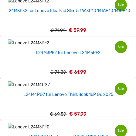
Sale
L24M3PK2 für Lenovo IdeaPad Slim 5 16AKP10 14IAH10 14IRH10
€ 59.99
€ 71.99
Sale
L24M3PF2 für Lenovo L24M3PF2
€ 61.99
€ 74.39
Sale
L24M4PG7 für Lenovo ThinkBook 16P G6 2025
€ 57.99
€ 69.59
Sale