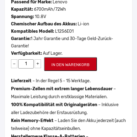
Passend für Marke:
Lenovo
Kapazität:
6700mAh/72Wh
Spannung:
10.8V
Chemischer Aufbau des Akkus:
Li-ion
Kompatibles Modell:
L12S6E01
Garantie:
1 Jahr Garantie und 30-Tage Geld-Zurück-
Garantie!
Verfügbarkeit:
Auf Lager.
−
+
IN DEN WARENKORB
Lieferzeit
– In der Regel 5 - 15 Werktage.
Premium-Zellen mit extrem langer Lebensdauer
–
Maximale Leistung durch erstklassige Materialien.
100% Kompatibilität mit Originalgeräten
– Inklusive
aller Ladezubehöre der Erstausrüstung.
Kein Memory-Effekt
– Laden Sie den Akku jederzeit (auch
teilweise) ohne Kapazitätseinbußen.
Herstellerneue Klasse-A-Batterien
–