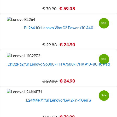
€ 59.08
€ 70.90
Sale
BL264 für Lenovo Vibe C2 Power K10 A40
€ 24.90
€ 29.88
Sale
L11C2P32 für Lenovo S6000-F H A7600-F/HV A10-80HC Pad
€ 24.90
€ 29.88
Sale
L24M4P71 für Lenovo 13w 2-in-1 Gen 3