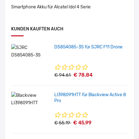
Smartphone Akku für Alcatel Idol 4 Serie
KUNDEN KAUFTEN AUCH
DS854085-3S für SJRC F11 Drone
€ 78.84
€ 94.61
LI398091HTT für Blackview Active 8
Pro
€ 45.99
€ 55.19