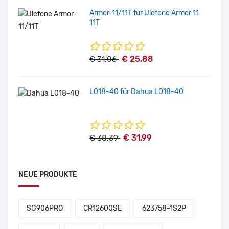
Armor-11/11T für Ulefone Armor 11
11T
€ 25.88
€ 31.06
L018-40 für Dahua L018-40
€ 31.99
€ 38.39
NEUE PRODUKTE
SG906PRO
CR12600SE
623758-1S2P