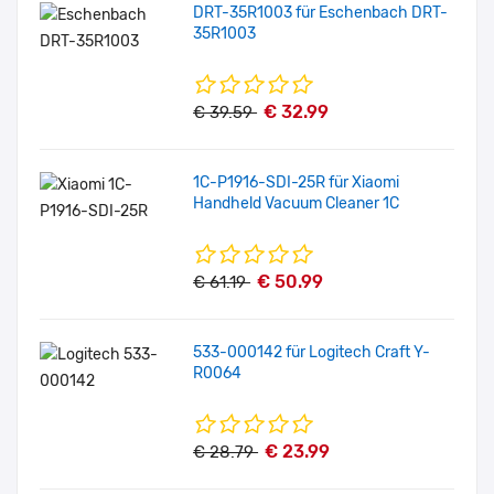
DRT-35R1003 für Eschenbach DRT-
35R1003
€ 32.99
€ 39.59
1C-P1916-SDI-25R für Xiaomi
Handheld Vacuum Cleaner 1C
€ 50.99
€ 61.19
533-000142 für Logitech Craft Y-
R0064
€ 23.99
€ 28.79