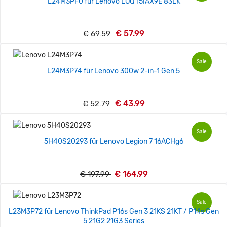
L24M3PF0 für Lenovo LOQ 15IAX9E 83LK
€ 57.99
€ 69.59
Sale
L24M3P74 für Lenovo 300w 2-in-1 Gen 5
€ 43.99
€ 52.79
Sale
5H40S20293 für Lenovo Legion 7 16ACHg6
€ 164.99
€ 197.99
Sale
L23M3P72 für Lenovo ThinkPad P16s Gen 3 21KS 21KT / P14s Gen
5 21G2 21G3 Series