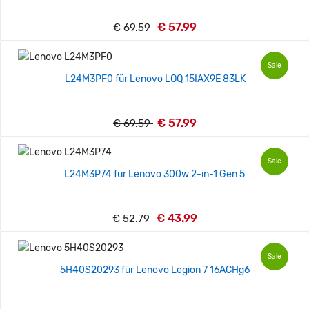
€ 57.99
€ 69.59
Sale
L24M3PF0 für Lenovo LOQ 15IAX9E 83LK
€ 57.99
€ 69.59
Sale
L24M3P74 für Lenovo 300w 2-in-1 Gen 5
€ 43.99
€ 52.79
Sale
5H40S20293 für Lenovo Legion 7 16ACHg6