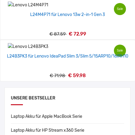
Sale
L24M4P71 für Lenovo 13w 2-in-1 Gen 3
€ 72.99
€ 87.59
Sale
L24B3PK3 für Lenovo IdeaPad Slim 3/Slim 5/15ARP10/16IRH10
€ 59.98
€ 71.98
UNSERE BESTSELLER
Laptop Akku für Apple MacBook Serie
Laptop Akku für HP Stream x360 Serie