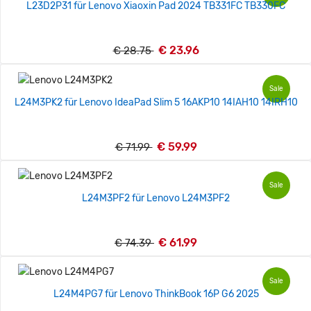
L23D2P31 für Lenovo Xiaoxin Pad 2024 TB331FC TB330FC
€ 23.96
€ 28.75
Sale
L24M3PK2 für Lenovo IdeaPad Slim 5 16AKP10 14IAH10 14IRH10
€ 59.99
€ 71.99
Sale
L24M3PF2 für Lenovo L24M3PF2
€ 61.99
€ 74.39
Sale
L24M4PG7 für Lenovo ThinkBook 16P G6 2025