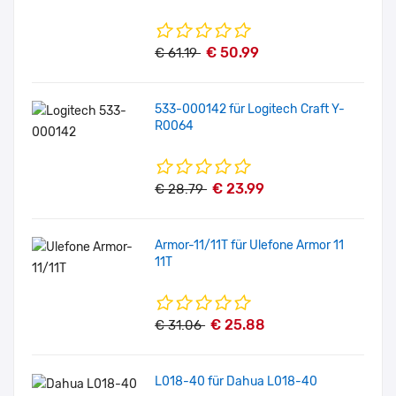
€ 50.99
€ 61.19
533-000142 für Logitech Craft Y-
R0064
€ 23.99
€ 28.79
Armor-11/11T für Ulefone Armor 11
11T
€ 25.88
€ 31.06
L018-40 für Dahua L018-40