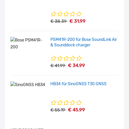
€ 31.99
€ 38.39
PSM41R-200 für Bose SoundLink Air
& Sounddock charger
€ 34.99
€ 41.99
HB34 für SinoGNSS T30 GNSS
€ 45.99
€ 55.19