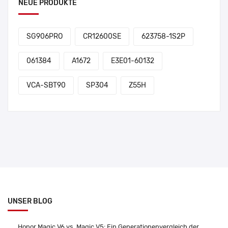
NEUE PRODUKTE
SG906PRO
CR12600SE
623758-1S2P
061384
A1672
E3E01-60132
VCA-SBT90
SP304
Z55H
UNSER BLOG
Honor Magic V6 vs. Magic V5: Ein Generationenvergleich der