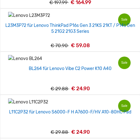
€ 164.99
€ 197.99
Sale
L23M3P72 für Lenovo ThinkPad P16s Gen 3 21KS 21KT / P14s Gen
5 21G2 21G3 Series
€ 59.08
€ 70.90
Sale
BL264 für Lenovo Vibe C2 Power K10 A40
€ 24.90
€ 29.88
Sale
L11C2P32 für Lenovo S6000-F H A7600-F/HV A10-80HC Pad
€ 24.90
€ 29.88