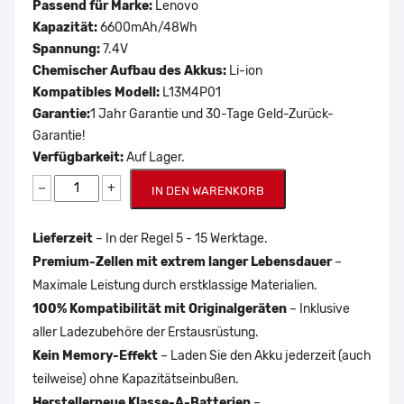
Passend für Marke:
Lenovo
Kapazität:
6600mAh/48Wh
Spannung:
7.4V
Chemischer Aufbau des Akkus:
Li-ion
Kompatibles Modell:
L13M4P01
Garantie:
1 Jahr Garantie und 30-Tage Geld-Zurück-
Garantie!
Verfügbarkeit:
Auf Lager.
−
+
IN DEN WARENKORB
Lieferzeit
– In der Regel 5 - 15 Werktage.
Premium-Zellen mit extrem langer Lebensdauer
–
Maximale Leistung durch erstklassige Materialien.
100% Kompatibilität mit Originalgeräten
– Inklusive
aller Ladezubehöre der Erstausrüstung.
Kein Memory-Effekt
– Laden Sie den Akku jederzeit (auch
teilweise) ohne Kapazitätseinbußen.
Herstellerneue Klasse-A-Batterien
–