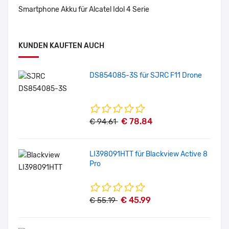
Smartphone Akku für Alcatel Idol 4 Serie
KUNDEN KAUFTEN AUCH
DS854085-3S für SJRC F11 Drone
€ 78.84
€ 94.61
LI398091HTT für Blackview Active 8
Pro
€ 45.99
€ 55.19