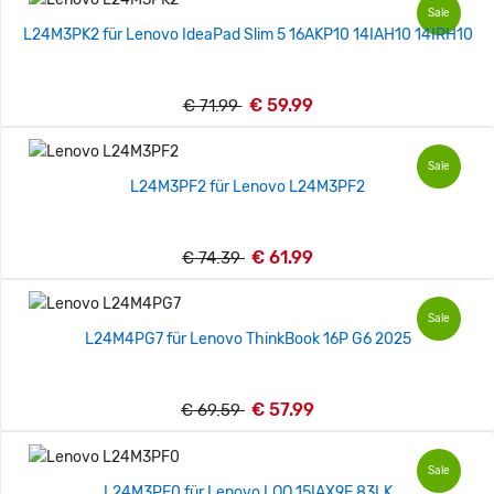
Sale
L24M3PK2 für Lenovo IdeaPad Slim 5 16AKP10 14IAH10 14IRH10
€ 59.99
€ 71.99
Sale
L24M3PF2 für Lenovo L24M3PF2
€ 61.99
€ 74.39
Sale
L24M4PG7 für Lenovo ThinkBook 16P G6 2025
€ 57.99
€ 69.59
Sale
L24M3PF0 für Lenovo LOQ 15IAX9E 83LK