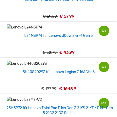
€ 57.99
€ 69.59
Sale
L24M3P74 für Lenovo 300w 2-in-1 Gen 5
€ 43.99
€ 52.79
Sale
5H40S20293 für Lenovo Legion 7 16ACHg6
€ 164.99
€ 197.99
Sale
L23M3P72 für Lenovo ThinkPad P16s Gen 3 21KS 21KT / P14s Gen
5 21G2 21G3 Series