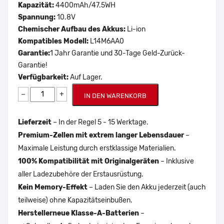
Kapazität:
4400mAh/47.5WH
Spannung:
10.8V
Chemischer Aufbau des Akkus:
Li-ion
Kompatibles Modell:
L14M6AA0
Garantie:
1 Jahr Garantie und 30-Tage Geld-Zurück-
Garantie!
Verfügbarkeit:
Auf Lager.
−
+
IN DEN WARENKORB
Lieferzeit
– In der Regel 5 - 15 Werktage.
Premium-Zellen mit extrem langer Lebensdauer
–
Maximale Leistung durch erstklassige Materialien.
100% Kompatibilität mit Originalgeräten
– Inklusive
aller Ladezubehöre der Erstausrüstung.
Kein Memory-Effekt
– Laden Sie den Akku jederzeit (auch
teilweise) ohne Kapazitätseinbußen.
Herstellerneue Klasse-A-Batterien
–