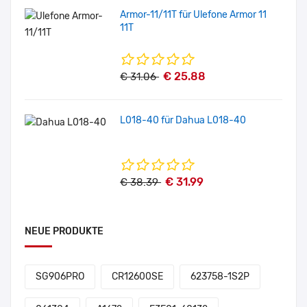
Armor-11/11T für Ulefone Armor 11
11T
€ 25.88
€ 31.06
L018-40 für Dahua L018-40
€ 31.99
€ 38.39
NEUE PRODUKTE
SG906PRO
CR12600SE
623758-1S2P