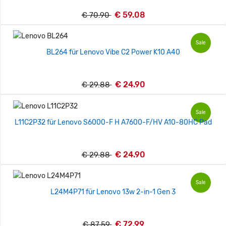
€ 59.08
€ 70.90
Sale
BL264 für Lenovo Vibe C2 Power K10 A40
€ 24.90
€ 29.88
Sale
L11C2P32 für Lenovo S6000-F H A7600-F/HV A10-80HC Pad
€ 24.90
€ 29.88
Sale
L24M4P71 für Lenovo 13w 2-in-1 Gen 3
€ 72.99
€ 87.59