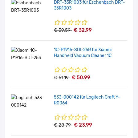
DRT-35R1003 für Eschenbach DRT-
35R1003
€ 32.99
€ 39.59
1C-P1916-SDI-25R für Xiaomi
Handheld Vacuum Cleaner 1C
€ 50.99
€ 61.19
533-000142 für Logitech Craft Y-
R0064
€ 23.99
€ 28.79