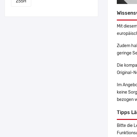
Z55H
Wissens
Mit diesem
europäisch
Zudem hab
geringe Se
Die kompa
Original-N
Im Angebo
keine Sor
bezogen w
Tipps L
Bitte die 
Funktions