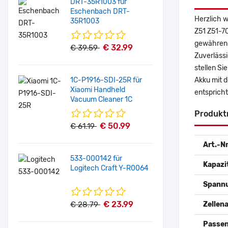
DRT-35R1003 für
Eschenbach DRT-
Herzlich 
35R1003
Z51 Z51-7
gewähren 
€ 32.99
€ 39.59
Zuverlässi
stellen Si
1C-P1916-SDI-25R für
Akku mit 
Xiaomi Handheld
entspricht
Vacuum Cleaner 1C
Produkt
€ 50.99
€ 61.19
Art.-Nr
533-000142 für
Kapazi
Logitech Craft Y-R0064
Spann
€ 23.99
€ 28.79
Zellena
Passen