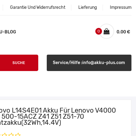
Garantie Und Widerrufsrecht
Lieferung
Impressum
0
U-BLOG
0.00 €
Service/Hilfe :info@akku-plus.com
SUCHE
ovo L14S4E01 Akku Für Lenovo V4000
 500-15ACZ Z41 Z51 Z51-70
atzakku(32Wh,14.4V)