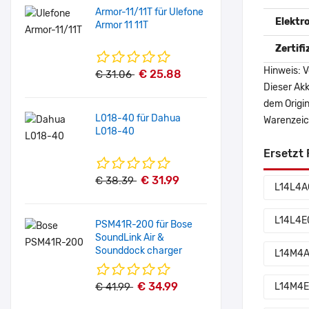
Armor-11/11T für Ulefone
Elektr
Armor 11 11T
Zertif
Hinweis: V
€ 25.88
€ 31.06
Dieser Akk
dem Origi
L018-40 für Dahua
Warenzeich
L018-40
Ersetzt 
€ 31.99
€ 38.39
L14L4A
L14L4E
PSM41R-200 für Bose
SoundLink Air &
Sounddock charger
L14M4A
€ 34.99
€ 41.99
L14M4E