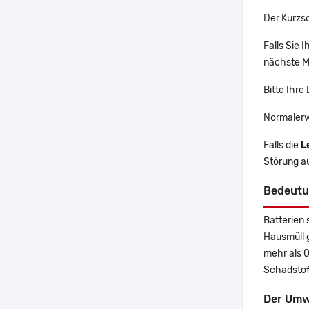
Der Kurzs
Falls Sie
nächste Ma
Bitte Ihre
Normalerw
Falls die
L
Störung a
Bedeutu
Batterien 
Hausmüll 
mehr als 
Schadstoff
Der Umw