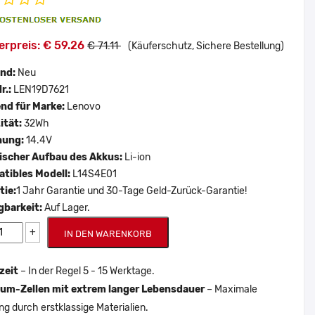
erpreis: € 59.26
€ 71.11
(Käuferschutz, Sichere Bestellung)
and:
Neu
r.:
LEN19D7621
nd für Marke:
Lenovo
ität:
32Wh
nung:
14.4V
scher Aufbau des Akkus:
Li-ion
tibles Modell:
L14S4E01
tie:
1 Jahr Garantie und 30-Tage Geld-Zurück-Garantie!
gbarkeit:
Auf Lager.
+
IN DEN WARENKORB
zeit
– In der Regel 5 - 15 Werktage.
um-Zellen mit extrem langer Lebensdauer
– Maximale
ng durch erstklassige Materialien.