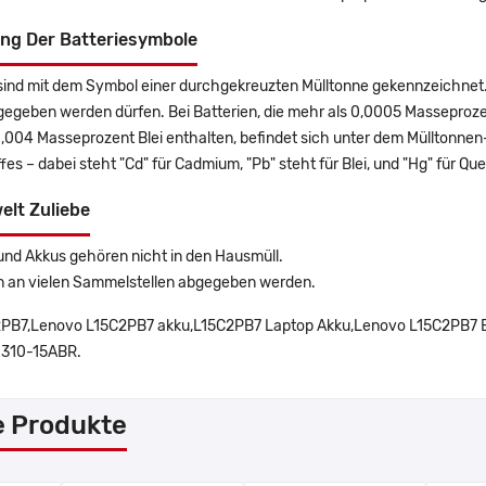
ng Der Batteriesymbole
sind mit dem Symbol einer durchgekreuzten Mülltonne gekennzeichnet. 
gegeben werden dürfen. Bei Batterien, die mehr als 0,0005 Masseproz
0,004 Masseprozent Blei enthalten, befindet sich unter dem Mülltonn
es – dabei steht "Cd" für Cadmium, "Pb" steht für Blei, und "Hg" für Que
elt Zuliebe
und Akkus gehören nicht in den Hausmüll.
n an vielen Sammelstellen abgegeben werden.
PB7,Lenovo L15C2PB7 akku,L15C2PB7 Laptop Akku,Lenovo L15C2PB7 Ba
 310-15ABR.
e Produkte