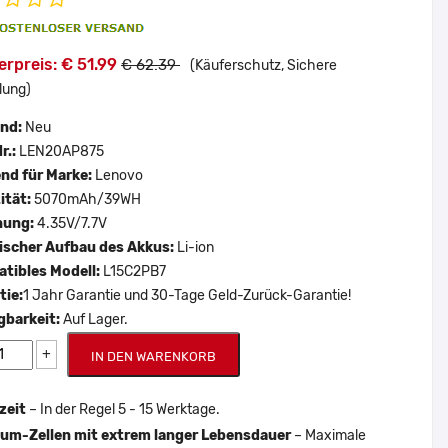
rpreis: € 51.99
€ 62.39
(Käuferschutz, Sichere
lung)
and:
Neu
r.:
LEN20AP875
nd für Marke:
Lenovo
ität:
5070mAh/39WH
nung:
4.35V/7.7V
scher Aufbau des Akkus:
Li-ion
tibles Modell:
L15C2PB7
tie:
1 Jahr Garantie und 30-Tage Geld-Zurück-Garantie!
gbarkeit:
Auf Lager.
+
IN DEN WARENKORB
zeit
– In der Regel 5 - 15 Werktage.
um-Zellen mit extrem langer Lebensdauer
– Maximale