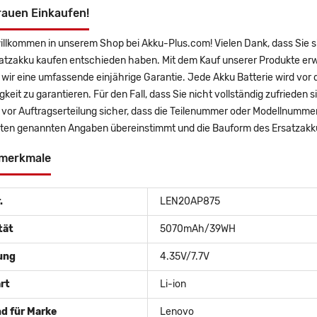
rauen Einkaufen!
willkommen in unserem Shop bei Akku-Plus.com! Vielen Dank, dass Sie 
atzakku kaufen entschieden haben. Mit dem Kauf unserer Produkte erwe
wir eine umfassende einjährige Garantie. Jede Akku Batterie wird vor
gkeit zu garantieren. Für den Fall, dass Sie nicht vollständig zufrieden 
e vor Auftragserteilung sicher, dass die Teilenummer oder Modellnumm
nten genannten Angaben übereinstimmt und die Bauform des Ersatzakku
merkmale
.
LEN20AP875
tät
5070mAh/39WH
ung
4.35V/7.7V
rt
Li-ion
d für Marke
Lenovo