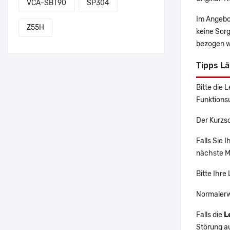
VCA-SBT90
SP304
Im Angebo
Z55H
keine Sor
bezogen w
Tipps L
Bitte die 
Funktions
Der Kurzs
Falls Sie 
nächste Ma
Bitte Ihre
Normalerw
Falls die
L
Störung a