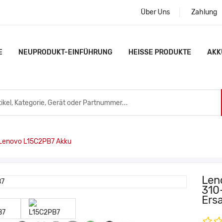
Über Uns
Zahlung
E
NEUPRODUKT-EINFÜHRUNG
HEISSE PRODUKTE
AKK
enovo L15C2PB7 Akku
Len
310
Ers