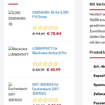
Mit Vert
DS854085-3S für SJRC
Herzlich 
F11 Drone
15ABR ers
gewähren 
Zuverlässi
€ 78.84
€ 94.61
stellen Si
mit den u
LI398091HTT für
Produkt
Blackview Active 8 Pro
Art.-Nr
€ 45.99
€ 55.19
Kapazi
DRT-35R1003 für
Spann
Eschenbach DRT-
35R1003
Zellena
Passen