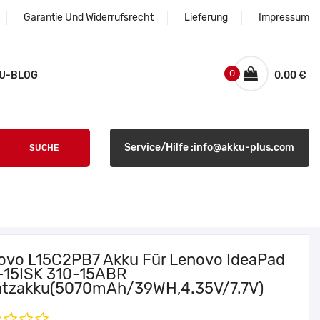
Garantie Und Widerrufsrecht
Lieferung
Impressum
0
U-BLOG
0.00 €
Service/Hilfe :info@akku-plus.com
SUCHE
ovo L15C2PB7 Akku Für Lenovo IdeaPad
-15ISK 310-15ABR
atzakku(5070mAh/39WH,4.35V/7.7V)