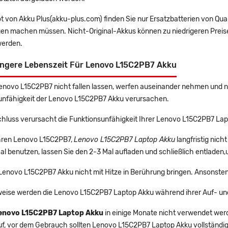
t von Akku Plus(akku-plus.com) finden Sie nur Ersatzbatterien von Qu
gen machen müssen. Nicht-Original-Akkus können zu niedrigeren Preise
erden.
ängere Lebenszeit Für Lenovo L15C2PB7 Akku
Lenovo L15C2PB7 nicht fallen lassen, werfen auseinander nehmen und nic
unfähigkeit der Lenovo L15C2PB7 Akku verursachen.
chluss verursacht die Funktionsunfähigkeit Ihrer Lenovo L15C2PB7 Lap
Ihren Lenovo L15C2PB7,
Lenovo L15C2PB7 Laptop Akku
langfristig nic
l benutzen, lassen Sie den 2-3 Mal aufladen und schließlich entladen,
 Lenovo L15C2PB7 Akku nicht mit Hitze in Berührung bringen. Ansonsten
eise werden die Lenovo L15C2PB7 Laptop Akku während ihrer Auf- un
enovo L15C2PB7 Laptop Akku
in einige Monate nicht verwendet werde
uf, vor dem Gebrauch sollten Lenovo L15C2PB7 Laptop Akku vollständi