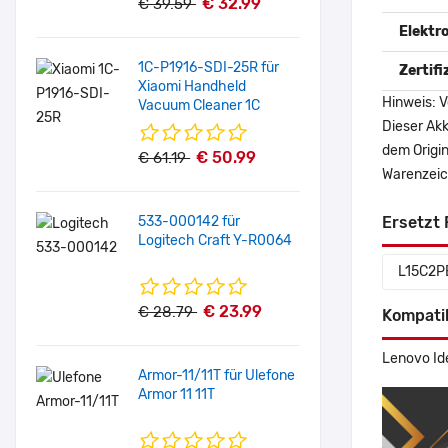
€ 32.99
€ 39.59
Elektr
1C-P1916-SDI-25R für
Zertif
Xiaomi Handheld
Hinweis: V
Vacuum Cleaner 1C
Dieser Akk
dem Origi
€ 50.99
€ 61.19
Warenzeich
533-000142 für
Ersetzt 
Logitech Craft Y-R0064
L15C2P
€ 23.99
€ 28.79
Kompati
Lenovo Id
Armor-11/11T für Ulefone
Armor 11 11T