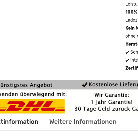
Leistu
100% 
Ladez
Kein 
ohne 
Herst
✔️ Sch
✔️ Int
Zerti
tinformation
Weitere Informationen