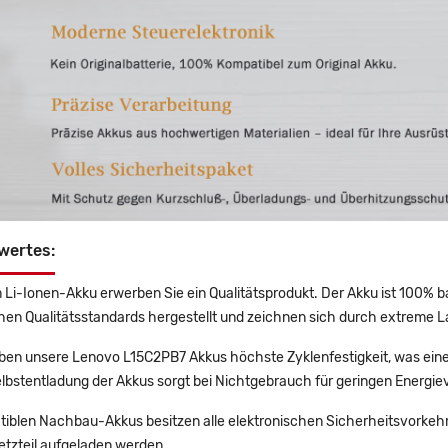
wertes:
 Li-Ionen-Akku erwerben Sie ein Qualitätsprodukt. Der Akku ist 100% b
en Qualitätsstandards hergestellt und zeichnen sich durch extreme La
en unsere Lenovo L15C2PB7 Akkus höchste Zyklenfestigkeit, was eine
lbstentladung der Akkus sorgt bei Nichtgebrauch für geringen Energiev
tiblen Nachbau-Akkus besitzen alle elektronischen Sicherheitsvorkehr
etzteil aufgeladen werden.