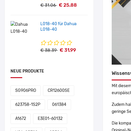
€ 25.88
€ 31.06
L018-40 für Dahua
L018-40
€ 31.99
€ 38.39
NEUE PRODUKTE
Wissens
Mit diesem
SG906PRO
CR12600SE
europäisch
Zudem hab
623758-1S2P
061384
geringe Se
A1672
E3E01-60132
Die kompa
Original-N