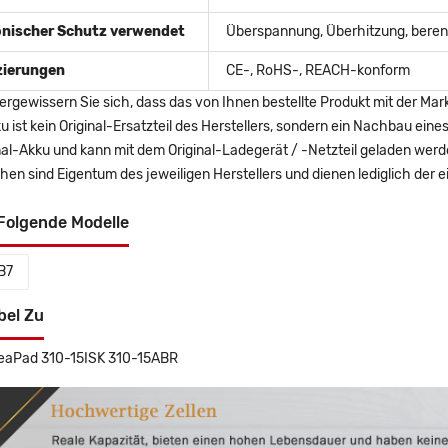
onischer Schutz verwendet
Überspannung, Überhitzung, berent
izierungen
CE-, RoHS-, REACH-konform
ergewissern Sie sich, dass das von Ihnen bestellte Produkt mit der Mar
u ist kein Original-Ersatzteil des Herstellers, sondern ein Nachbau ei
nal-Akku und kann mit dem Original-Ladegerät / -Netzteil geladen wer
en sind Eigentum des jeweiligen Herstellers und dienen lediglich der ei
Folgende Modelle
B7
bel Zu
eaPad 310-15ISK 310-15ABR