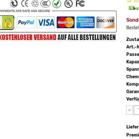
Sonde
Bestel
Zust
Art.-N
Passe
Kapaz
Span
Chemi
Kompa
Garan
Verfü
−
Liefer
Premi