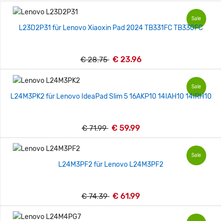
Sale
L23D2P31 für Lenovo Xiaoxin Pad 2024 TB331FC TB330FC
€ 23.96
€ 28.75
Sale
L24M3PK2 für Lenovo IdeaPad Slim 5 16AKP10 14IAH10 14IRH10
€ 59.99
€ 71.99
Sale
L24M3PF2 für Lenovo L24M3PF2
€ 61.99
€ 74.39