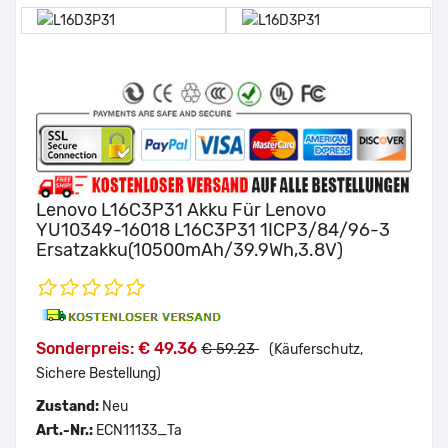
Lenovo L16C3P31 Akku Für Lenovo
YU10349-16018 L16C3P31 1ICP3/84/96-3
Ersatzakku(10500mAh/39.9Wh,3.8V)
Sonderpreis: € 49.36
€ 59.23
(Käuferschutz,
Sichere Bestellung)
Zustand:
Neu
Art.-Nr.:
ECN11133_Ta