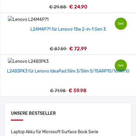
€ 24.90
€ 29.88
Sale
L24M4P71 für Lenovo 13w 2-in-1 Gen 3
€ 72.99
€ 87.59
Sale
L24B3PK3 für Lenovo IdeaPad Slim 3/Slim 5/15ARP10/16IRH10
€ 59.98
€ 71.98
UNSERE BESTSELLER
Laptop Akku für Microsoft Surface Book Serie