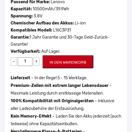
Passend für Marke:
Lenovo
Kapazität:
10500mAh/39.9Wh
Spannung:
3.8V
Chemischer Aufbau des Akkus:
Li-ion
Kompatibles Modell:
L16C3P31
Garantie:
1 Jahr Garantie und 30-Tage Geld-Zurück-
Garantie!
Verfügbarkeit:
Auf Lager.
−
+
IN DEN WARENKORB
Lieferzeit
– In der Regel 5 - 15 Werktage.
Premium-Zellen mit extrem langer Lebensdauer
–
Maximale Leistung durch erstklassige Materialien.
100% Kompatibilität mit Originalgeräten
– Inklusive
aller Ladezubehöre der Erstausrüstung.
Kein Memory-Effekt
– Laden Sie den Akku jederzeit (auch
teilweise) ohne Kapazitätseinbußen.
Herstellerneue Klasse-A-Batterien
–