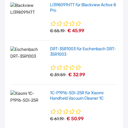
LI398091HTT für Blackview Active 8
Pro
€ 45.99
€ 55.19
DRT-35R1003 für Eschenbach DRT-
35R1003
€ 32.99
€ 39.59
1C-P1916-SDI-25R für Xiaomi
Handheld Vacuum Cleaner 1C
€ 50.99
€ 61.19