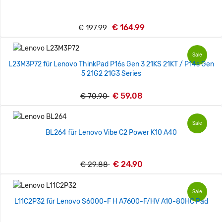
€ 164.99
€ 197.99
Sale
L23M3P72 für Lenovo ThinkPad P16s Gen 3 21KS 21KT / P14s Gen
5 21G2 21G3 Series
€ 59.08
€ 70.90
Sale
BL264 für Lenovo Vibe C2 Power K10 A40
€ 24.90
€ 29.88
Sale
L11C2P32 für Lenovo S6000-F H A7600-F/HV A10-80HC Pad