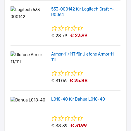
533-000142 für Logitech Craft Y-
R0064
€ 23.99
€ 28.79
Armor-11/11T für Ulefone Armor 11
11T
€ 25.88
€ 31.06
L018-40 für Dahua L018-40
€ 31.99
€ 38.39