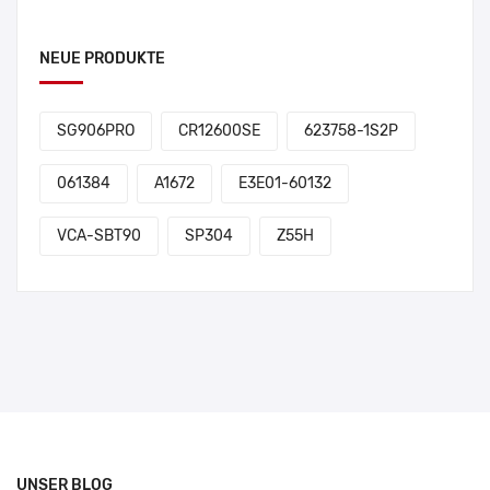
NEUE PRODUKTE
SG906PRO
CR12600SE
623758-1S2P
061384
A1672
E3E01-60132
VCA-SBT90
SP304
Z55H
UNSER BLOG