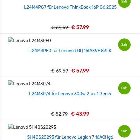
Sale
L24M4PG7 für Lenovo ThinkBook 16P G6 2025
€ 57.99
€ 69.59
Sale
L24M3PF0 für Lenovo LOQ 15IAX9E 83LK
€ 57.99
€ 69.59
Sale
L24M3P74 für Lenovo 300w 2-in-1 Gen 5
€ 43.99
€ 52.79
Sale
5H40S20293 für Lenovo Legion 7 16ACHg6