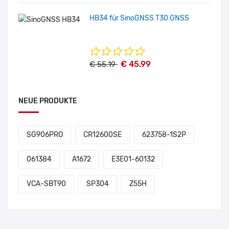
HB34 für SinoGNSS T30 GNSS
€ 45.99
€ 55.19
NEUE PRODUKTE
SG906PRO
CR12600SE
623758-1S2P
061384
A1672
E3E01-60132
VCA-SBT90
SP304
Z55H