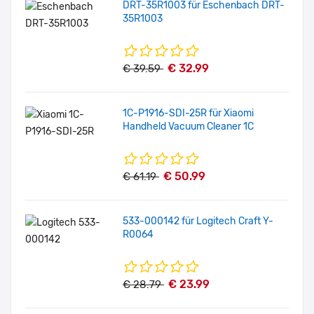
DRT-35R1003 für Eschenbach DRT-
35R1003
€ 32.99
€ 39.59
1C-P1916-SDI-25R für Xiaomi
Handheld Vacuum Cleaner 1C
€ 50.99
€ 61.19
533-000142 für Logitech Craft Y-
R0064
€ 23.99
€ 28.79