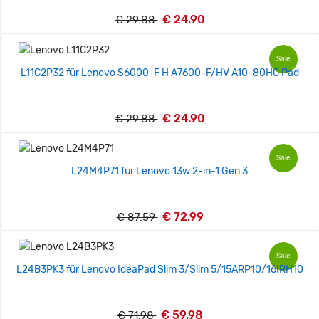
€ 24.90
€ 29.88
Sale
L11C2P32 für Lenovo S6000-F H A7600-F/HV A10-80HC Pad
€ 24.90
€ 29.88
Sale
L24M4P71 für Lenovo 13w 2-in-1 Gen 3
€ 72.99
€ 87.59
Sale
L24B3PK3 für Lenovo IdeaPad Slim 3/Slim 5/15ARP10/16IRH10
€ 59.98
€ 71.98