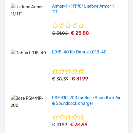
Armor-11/11T für Ulefone Armor 11
11T
€ 25.88
€ 31.06
L018-40 für Dahua L018-40
€ 31.99
€ 38.39
PSM41R-200 für Bose SoundLink Air
& Sounddock charger
€ 34.99
€ 41.99