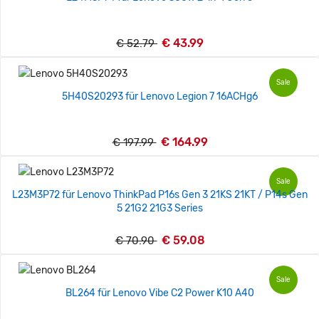
€ 43.99
€ 52.79
Sale
5H40S20293 für Lenovo Legion 7 16ACHg6
€ 164.99
€ 197.99
Sale
L23M3P72 für Lenovo ThinkPad P16s Gen 3 21KS 21KT / P14s Gen
5 21G2 21G3 Series
€ 59.08
€ 70.90
Sale
BL264 für Lenovo Vibe C2 Power K10 A40