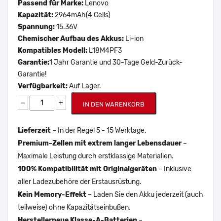
Passend für Marke:
Lenovo
Kapazität:
2964mAh(4 Cells)
Spannung:
15.36V
Chemischer Aufbau des Akkus:
Li-ion
Kompatibles Modell:
L18M4PF3
Garantie:
1 Jahr Garantie und 30-Tage Geld-Zurück-
Garantie!
Verfügbarkeit:
Auf Lager.
−
+
IN DEN WARENKORB
Lieferzeit
– In der Regel 5 - 15 Werktage.
Premium-Zellen mit extrem langer Lebensdauer
–
Maximale Leistung durch erstklassige Materialien.
100% Kompatibilität mit Originalgeräten
– Inklusive
aller Ladezubehöre der Erstausrüstung.
Kein Memory-Effekt
– Laden Sie den Akku jederzeit (auch
teilweise) ohne Kapazitätseinbußen.
Herstellerneue Klasse-A-Batterien
–