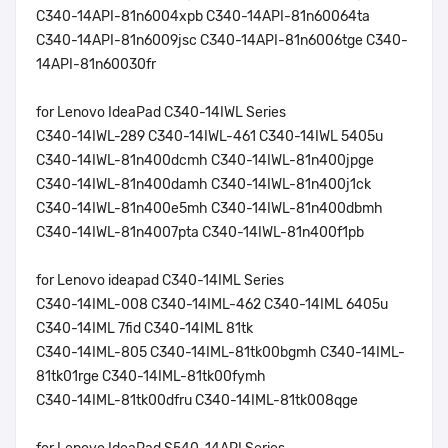
C340-14API-81n6004xpb C340-14API-81n60064ta
C340-14API-81n6009jsc C340-14API-81n6006tge C340-
14API-81n60030fr
for Lenovo IdeaPad C340-14IWL Series
C340-14IWL-289 C340-14IWL-461 C340-14IWL 5405u
C340-14IWL-81n400dcmh C340-14IWL-81n400jpge
C340-14IWL-81n400damh C340-14IWL-81n400j1ck
C340-14IWL-81n400e5mh C340-14IWL-81n400dbmh
C340-14IWL-81n4007pta C340-14IWL-81n400f1pb
for Lenovo ideapad C340-14IML Series
C340-14IML-008 C340-14IML-462 C340-14IML 6405u
C340-14IML 7fid C340-14IML 81tk
C340-14IML-805 C340-14IML-81tk00bgmh C340-14IML-
81tk01rge C340-14IML-81tk00fymh
C340-14IML-81tk00dfru C340-14IML-81tk008qge