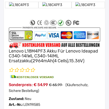
Lenovo L18M4PF3 Akku Für Lenovo Ideapad
C340-14IWL C340-14IML
Ersatzakku(2964mAh(4 Cells),15.36V)
Sonderpreis: € 54.99
€ 65.99
(Käuferschutz,
Sichere Bestellung)
Zustand:
Neu
Art.-Nr.:
LEN19I585