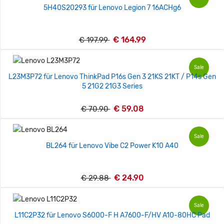
5H40S20293 für Lenovo Legion 7 16ACHg6
€ 164.99
€ 197.99
Sale
L23M3P72 für Lenovo ThinkPad P16s Gen 3 21KS 21KT / P14s Gen
5 21G2 21G3 Series
€ 59.08
€ 70.90
Sale
BL264 für Lenovo Vibe C2 Power K10 A40
€ 24.90
€ 29.88
Sale
L11C2P32 für Lenovo S6000-F H A7600-F/HV A10-80HC Pad