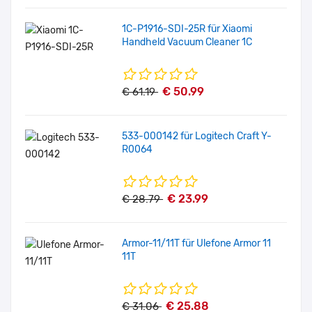
1C-P1916-SDI-25R für Xiaomi
Handheld Vacuum Cleaner 1C
€ 50.99
€ 61.19
533-000142 für Logitech Craft Y-
R0064
€ 23.99
€ 28.79
Armor-11/11T für Ulefone Armor 11
11T
€ 25.88
€ 31.06