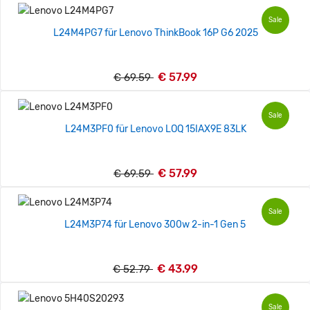
Sale
L24M4PG7 für Lenovo ThinkBook 16P G6 2025
€ 57.99
€ 69.59
Sale
L24M3PF0 für Lenovo LOQ 15IAX9E 83LK
€ 57.99
€ 69.59
Sale
L24M3P74 für Lenovo 300w 2-in-1 Gen 5
€ 43.99
€ 52.79
Sale