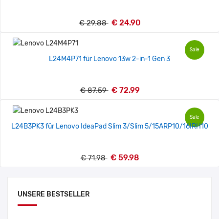
€ 24.90
€ 29.88
Sale
L24M4P71 für Lenovo 13w 2-in-1 Gen 3
€ 72.99
€ 87.59
Sale
L24B3PK3 für Lenovo IdeaPad Slim 3/Slim 5/15ARP10/16IRH10
€ 59.98
€ 71.98
UNSERE BESTSELLER