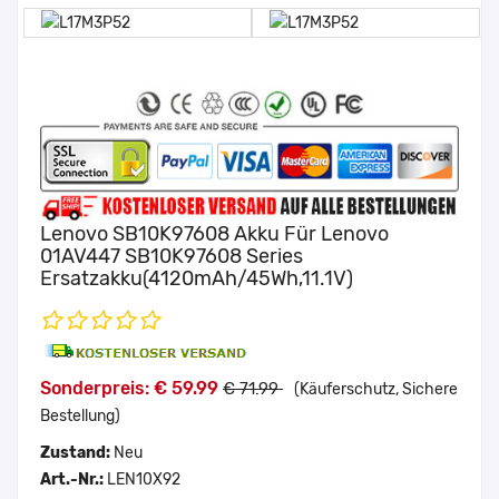
Lenovo SB10K97608 Akku Für Lenovo
01AV447 SB10K97608 Series
Ersatzakku(4120mAh/45Wh,11.1V)
Sonderpreis: € 59.99
€ 71.99
(Käuferschutz, Sichere
Bestellung)
Zustand:
Neu
Art.-Nr.:
LEN10X92