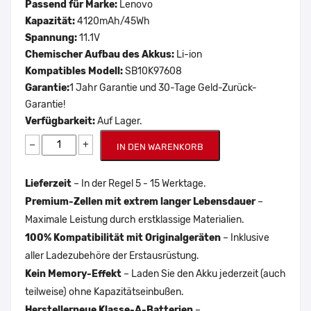
Passend für Marke:
Lenovo
Kapazität:
4120mAh/45Wh
Spannung:
11.1V
Chemischer Aufbau des Akkus:
Li-ion
Kompatibles Modell:
SB10K97608
Garantie:
1 Jahr Garantie und 30-Tage Geld-Zurück-
Garantie!
Verfügbarkeit:
Auf Lager.
−
+
IN DEN WARENKORB
Lieferzeit
– In der Regel 5 - 15 Werktage.
Premium-Zellen mit extrem langer Lebensdauer
–
Maximale Leistung durch erstklassige Materialien.
100% Kompatibilität mit Originalgeräten
– Inklusive
aller Ladezubehöre der Erstausrüstung.
Kein Memory-Effekt
– Laden Sie den Akku jederzeit (auch
teilweise) ohne Kapazitätseinbußen.
Herstellerneue Klasse-A-Batterien
–