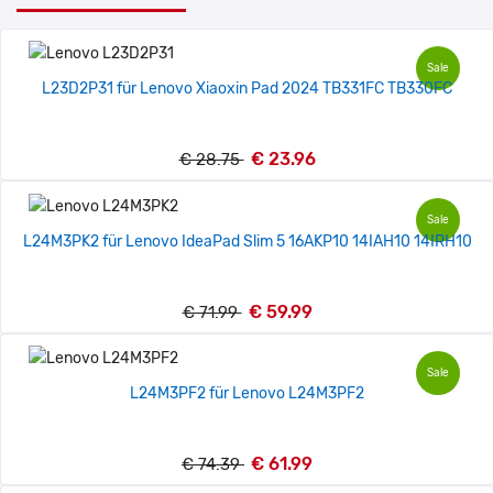
Sale
L23D2P31 für Lenovo Xiaoxin Pad 2024 TB331FC TB330FC
€ 23.96
€ 28.75
Sale
L24M3PK2 für Lenovo IdeaPad Slim 5 16AKP10 14IAH10 14IRH10
€ 59.99
€ 71.99
Sale
L24M3PF2 für Lenovo L24M3PF2
€ 61.99
€ 74.39