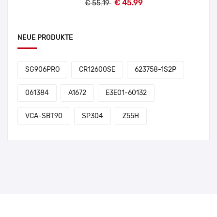
€ 45.99
€ 55.19
NEUE PRODUKTE
SG906PRO
CR12600SE
623758-1S2P
061384
A1672
E3E01-60132
VCA-SBT90
SP304
Z55H