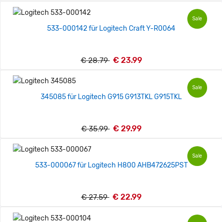
Sale
533-000142 für Logitech Craft Y-R0064
€ 23.99
€ 28.79
Sale
345085 für Logitech G915 G913TKL G915TKL
€ 29.99
€ 35.99
Sale
533-000067 für Logitech H800 AHB472625PST
€ 22.99
€ 27.59