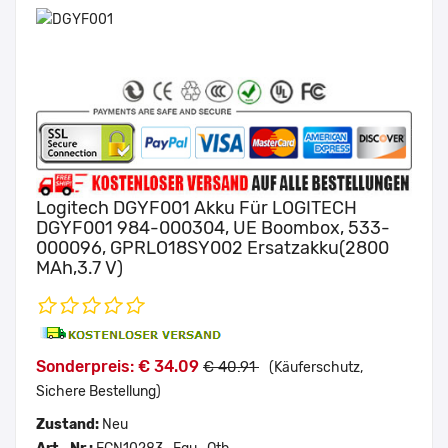
Logitech DGYF001 Akku Für LOGITECH
DGYF001 984-000304, UE Boombox, 533-
000096, GPRLO18SY002 Ersatzakku(2800
MAh,3.7 V)
Sonderpreis: € 34.09
€ 40.91
(Käuferschutz,
Sichere Bestellung)
Zustand:
Neu