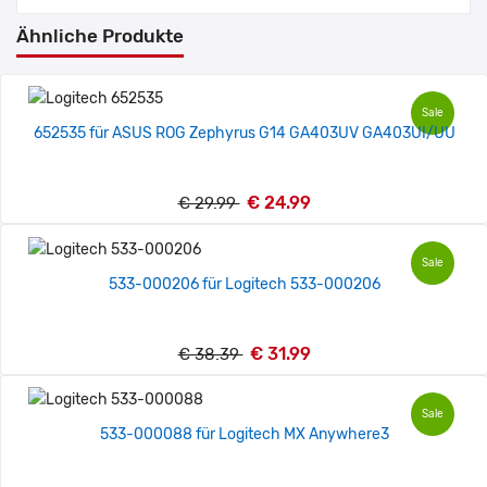
Ähnliche Produkte
Sale
652535 für ASUS ROG Zephyrus G14 GA403UV GA403UI/UU
€ 24.99
€ 29.99
Sale
533-000206 für Logitech 533-000206
€ 31.99
€ 38.39
Sale
533-000088 für Logitech MX Anywhere3