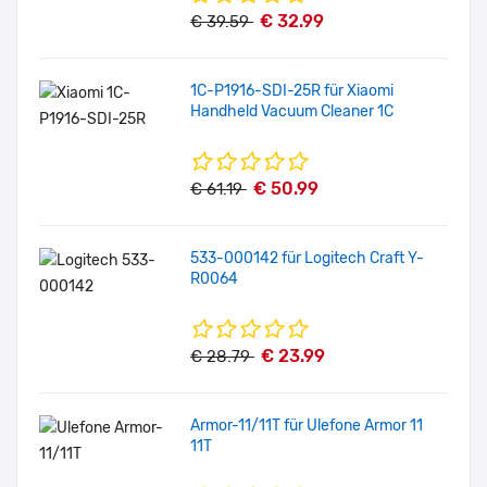
€ 32.99
€ 39.59
1C-P1916-SDI-25R für Xiaomi
Handheld Vacuum Cleaner 1C
€ 50.99
€ 61.19
533-000142 für Logitech Craft Y-
R0064
€ 23.99
€ 28.79
Armor-11/11T für Ulefone Armor 11
11T