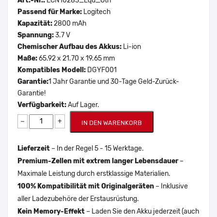
Art.-Nr.:
ECN10283_Equ_Oth
Passend für Marke:
Logitech
Kapazität:
2800 mAh
Spannung:
3.7 V
Chemischer Aufbau des Akkus:
Li-ion
Maße:
65.92 x 21.70 x 19.65 mm
Kompatibles Modell:
DGYF001
Garantie:
1 Jahr Garantie und 30-Tage Geld-Zurück-
Garantie!
Verfügbarkeit:
Auf Lager.
−
+
IN DEN WARENKORB
Lieferzeit
– In der Regel 5 - 15 Werktage.
Premium-Zellen mit extrem langer Lebensdauer
–
Maximale Leistung durch erstklassige Materialien.
100% Kompatibilität mit Originalgeräten
– Inklusive
aller Ladezubehöre der Erstausrüstung.
Kein Memory-Effekt
– Laden Sie den Akku jederzeit (auch