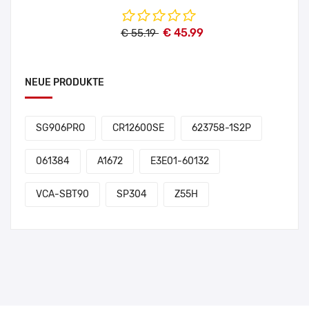
€ 45.99
€ 55.19
NEUE PRODUKTE
SG906PRO
CR12600SE
623758-1S2P
061384
A1672
E3E01-60132
VCA-SBT90
SP304
Z55H