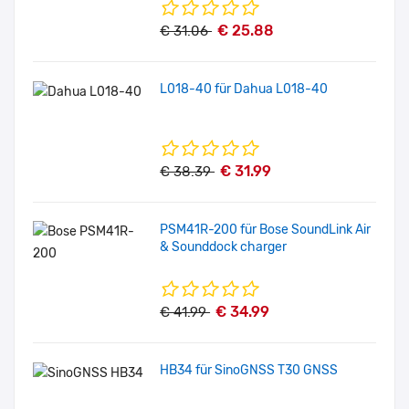
€ 25.88
€ 31.06
L018-40 für Dahua L018-40
€ 31.99
€ 38.39
PSM41R-200 für Bose SoundLink Air
& Sounddock charger
€ 34.99
€ 41.99
HB34 für SinoGNSS T30 GNSS