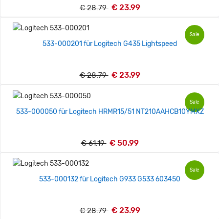
€ 23.99
€ 28.79
Sale
533-000201 für Logitech G435 Lightspeed
€ 23.99
€ 28.79
Sale
533-000050 für Logitech HRMR15/51 NT210AAHCB10YMXZ
€ 50.99
€ 61.19
Sale
533-000132 für Logitech G933 G533 603450
€ 23.99
€ 28.79