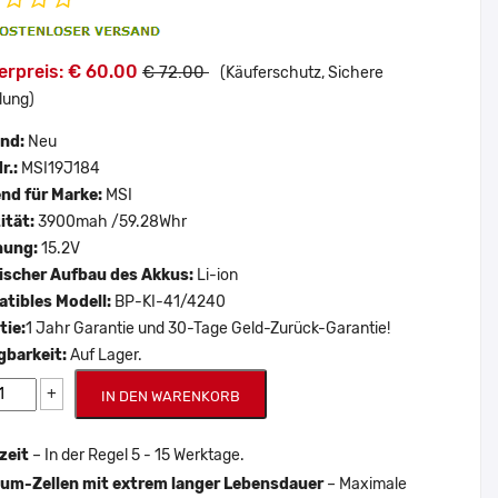
erpreis: € 60.00
€ 72.00
(Käuferschutz, Sichere
lung)
and:
Neu
r.:
MSI19J184
nd für Marke:
MSI
ität:
3900mah /59.28Whr
nung:
15.2V
scher Aufbau des Akkus:
Li-ion
tibles Modell:
BP-KI-41/4240
tie:
1 Jahr Garantie und 30-Tage Geld-Zurück-Garantie!
gbarkeit:
Auf Lager.
+
IN DEN WARENKORB
zeit
– In der Regel 5 - 15 Werktage.
um-Zellen mit extrem langer Lebensdauer
– Maximale