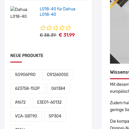
L018-40 für Dahua
L018-40
€ 31.99
€ 38.39
NEUE PRODUKTE
Wissens
SG906PRO
CR12600SE
Mit diesem
623758-1S2P
061384
europäisch
A1672
E3E01-60132
Zudem hab
geringe Se
VCA-SBT90
SP304
Die kompa
Original-N