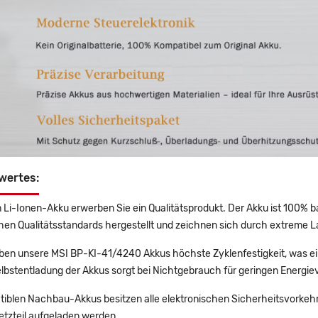
wertes:
 Li-Ionen-Akku erwerben Sie ein Qualitätsprodukt. Der Akku ist 100% b
en Qualitätsstandards hergestellt und zeichnen sich durch extreme La
en unsere MSI BP-KI-41/4240 Akkus höchste Zyklenfestigkeit, was ei
lbstentladung der Akkus sorgt bei Nichtgebrauch für geringen Energiev
tiblen Nachbau-Akkus besitzen alle elektronischen Sicherheitsvorkehr
etzteil aufgeladen werden.