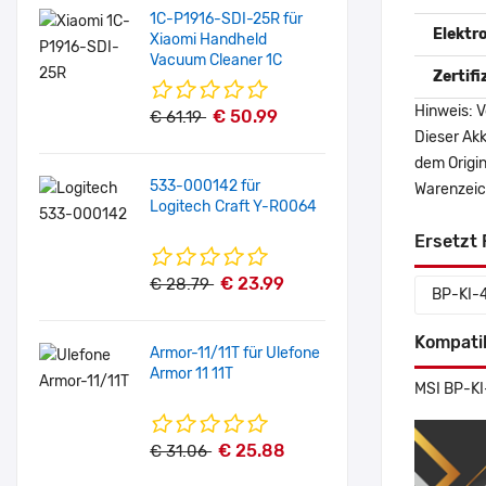
1C-P1916-SDI-25R für
Elektr
Xiaomi Handheld
Vacuum Cleaner 1C
Zertif
Hinweis: V
€ 50.99
€ 61.19
Dieser Akk
dem Origi
533-000142 für
Warenzeich
Logitech Craft Y-R0064
Ersetzt 
€ 23.99
€ 28.79
BP-KI-
Kompati
Armor-11/11T für Ulefone
Armor 11 11T
MSI BP-KI
€ 25.88
€ 31.06