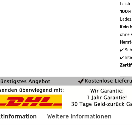
Leistu
100% 
Ladez
Kein 
ohne 
Herst
✔️ Sch
✔️ Int
Zerti
tinformation
Weitere Informationen