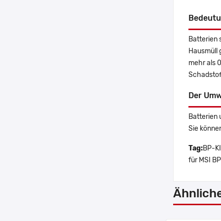
Bedeutu
Batterien 
Hausmüll 
mehr als 
Schadstoff
Der Umw
Batterien 
Sie könne
Tag:
BP-KI
für MSI B
Ähnlich