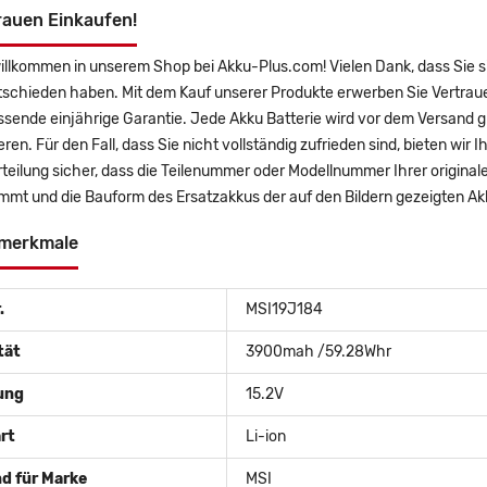
rauen Einkaufen!
willkommen in unserem Shop bei Akku-Plus.com! Vielen Dank, dass Sie
tschieden haben. Mit dem Kauf unserer Produkte erwerben Sie Vertrau
sende einjährige Garantie. Jede Akku Batterie wird vor dem Versand g
eren. Für den Fall, dass Sie nicht vollständig zufrieden sind, bieten wir
rteilung sicher, dass die Teilenummer oder Modellnummer Ihrer origi
immt und die Bauform des Ersatzakkus der auf den Bildern gezeigten A
merkmale
.
MSI19J184
tät
3900mah /59.28Whr
ung
15.2V
rt
Li-ion
d für Marke
MSI