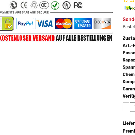
Sond
Bestel
Zust
Art.-N
Passe
Kapaz
Span
Chemi
Kompa
Garan
Verfü
−
Liefer
Premi