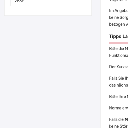
Z55H
Im Angebo
keine Sor
bezogen w
Tipps L
Bitte die 
Funktions
Der Kurzs
Falls Sie
das nächst
Bitte Ihre
Normalerw
Falls die
M
keine Stö