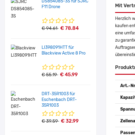
DS854085-3S für SJRC
Mit Vert
F11 Drone
Herzlich 
kaufen en
€ 78.84
€ 94.61
eine umfas
zu garanti
LI398091HTT für
Auftragse
Blackview Active 8 Pro
übereinst
Produkt
€ 45.99
€ 55.19
Art.-Nr
DRT-35R1003 für
Kapazi
Eschenbach DRT-
35R1003
Spann
€ 32.99
€ 39.59
Zellena
Passen