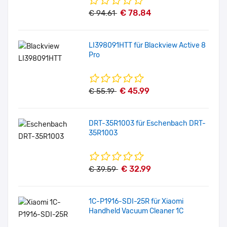
€ 78.84
€ 94.61
LI398091HTT für Blackview Active 8
Pro
€ 45.99
€ 55.19
DRT-35R1003 für Eschenbach DRT-
35R1003
€ 32.99
€ 39.59
1C-P1916-SDI-25R für Xiaomi
Handheld Vacuum Cleaner 1C