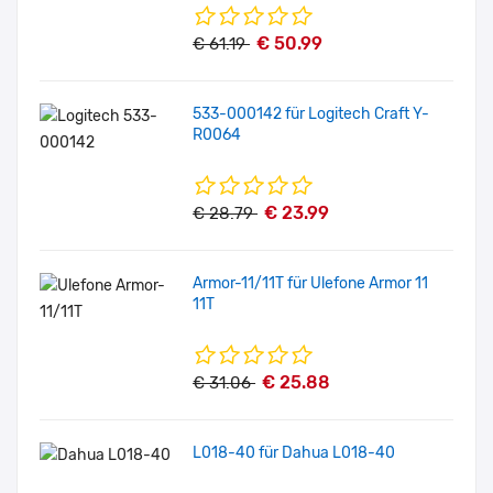
€ 50.99
€ 61.19
533-000142 für Logitech Craft Y-
R0064
€ 23.99
€ 28.79
Armor-11/11T für Ulefone Armor 11
11T
€ 25.88
€ 31.06
L018-40 für Dahua L018-40