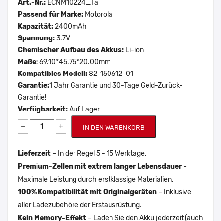
Art.-Nr.:
ECNM10224_Ta
Passend für Marke:
Motorola
Kapazität:
2400mAh
Spannung:
3.7V
Chemischer Aufbau des Akkus:
Li-ion
Maße:
69.10*45.75*20.00mm
Kompatibles Modell:
82-150612-01
Garantie:
1 Jahr Garantie und 30-Tage Geld-Zurück-
Garantie!
Verfügbarkeit:
Auf Lager.
−
+
IN DEN WARENKORB
Lieferzeit
– In der Regel 5 - 15 Werktage.
Premium-Zellen mit extrem langer Lebensdauer
–
Maximale Leistung durch erstklassige Materialien.
100% Kompatibilität mit Originalgeräten
– Inklusive
aller Ladezubehöre der Erstausrüstung.
Kein Memory-Effekt
– Laden Sie den Akku jederzeit (auch