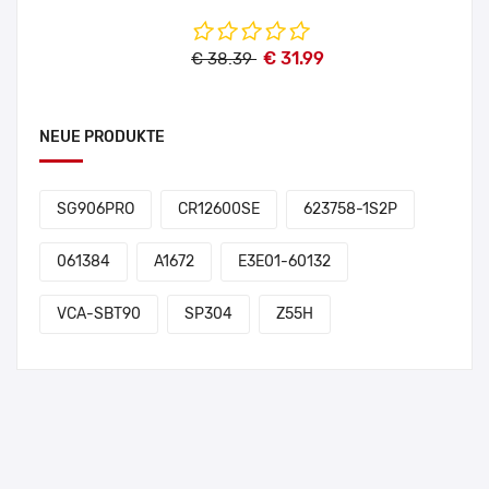
€ 31.99
€ 38.39
NEUE PRODUKTE
SG906PRO
CR12600SE
623758-1S2P
061384
A1672
E3E01-60132
VCA-SBT90
SP304
Z55H