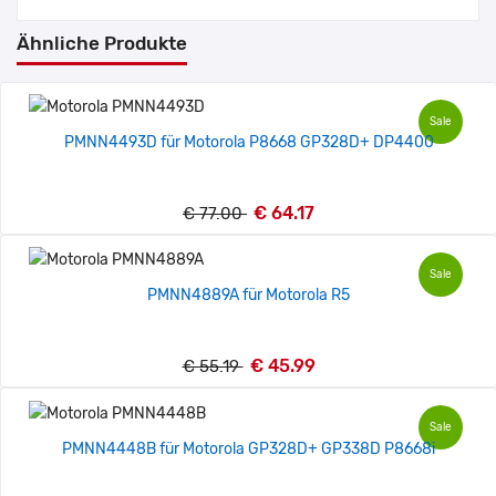
Ähnliche Produkte
Sale
PMNN4493D für Motorola P8668 GP328D+ DP4400
€ 64.17
€ 77.00
Sale
PMNN4889A für Motorola R5
€ 45.99
€ 55.19
Sale
PMNN4448B für Motorola GP328D+ GP338D P8668i