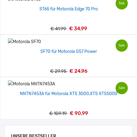
Sale
ST65 für Motorola Edge 70 Pro
€ 34.99
€ 41.99
Sale
SF70 für Motorola G57 Power
€ 24.96
€ 29.95
Sale
NNTN7453A für Motorola XTS 3000,XTS XTS5000
€ 90.99
€ 109.19
UNSERE BESTSELLER