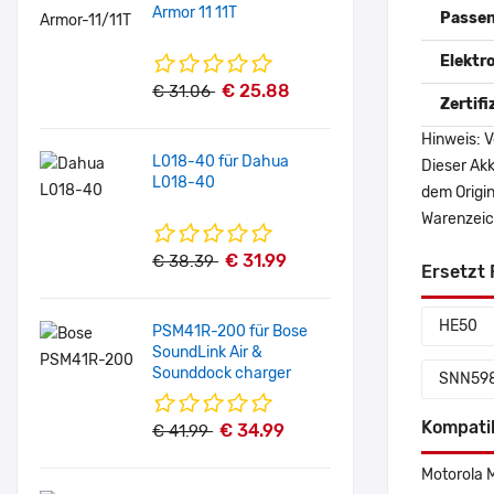
Armor 11 11T
Passen
Elektr
€ 25.88
€ 31.06
Zertif
Hinweis: V
L018-40 für Dahua
Dieser Akk
L018-40
dem Origi
Warenzeich
€ 31.99
€ 38.39
Ersetzt 
HE50
PSM41R-200 für Bose
SoundLink Air &
Sounddock charger
SNN59
Kompati
€ 34.99
€ 41.99
Motorola 