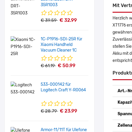
35R1003
Mit Vert
Herzlich 
€ 32.99
€ 39.59
XT1776 er
gewähren 
1C-P1916-SDI-25R für
Zuverlässi
Xiaomi Handheld
stellen Si
Vacuum Cleaner 1C
Akku mit 
entspricht
€ 50.99
€ 61.19
Produkt
533-000142 für
Logitech Craft Y-R0064
Art.-Nr
Kapazi
€ 23.99
€ 28.79
Spann
Zellena
Armor-11/11T für Ulefone