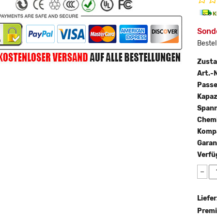
Sonde
Bestel
Zust
Art.-N
Passe
Kapaz
Span
Chemi
Kompa
Garan
Verfü
−
Liefer
Premi