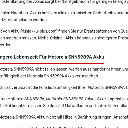
lbstentladung der Akkus sorgt bei Nichtgebrauch für geringen Energiev
tiblen Nachbau-Akkus besitzen alle elektronischen Sicherheitsvorkehr
etzteil aufgeladen werden.
t von Akku Plus(akku-plus.com) finden Sie nur Ersatzbatterien von Qu
gen machen müssen. Nicht-Original-Akkus können zu niedrigeren Preise
erden.
ängere Lebenszeit Für Motorola SNN5989A Akku
Motorola SNN5989A nicht fallen lassen, werfen auseinander nehmen und 
unfähigkeit der Motorola SNN5989A Akku verursachen.
chluss verursacht die Funktionsunfähigkeit Ihrer Motorola SNN5989A T
 Ihren Motorola SNN5989A,
Motorola SNN5989A Tablet Akku
langfristig
e Mal benutzen, lassen Sie den 2-3 Mal aufladen und schließlich entla
 Motorola SNN5989A Akku nicht mit Hitze in Berührung bringen. Ansonst