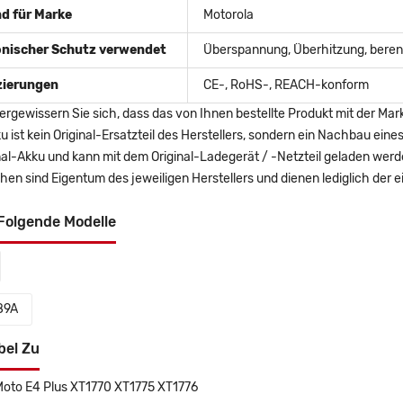
d für Marke
Motorola
onischer Schutz verwendet
Überspannung, Überhitzung, berent
izierungen
CE-, RoHS-, REACH-konform
ergewissern Sie sich, dass das von Ihnen bestellte Produkt mit der Mar
u ist kein Original-Ersatzteil des Herstellers, sondern ein Nachbau ei
nal-Akku und kann mit dem Original-Ladegerät / -Netzteil geladen wer
en sind Eigentum des jeweiligen Herstellers und dienen lediglich der ei
Folgende Modelle
89A
bel Zu
Moto E4 Plus XT1770 XT1775 XT1776