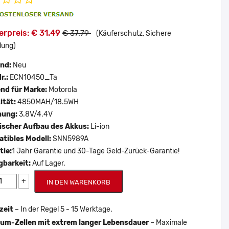
rpreis: € 31.49
€ 37.79
(Käuferschutz, Sichere
lung)
and:
Neu
r.:
ECN10450_Ta
nd für Marke:
Motorola
ität:
4850MAH/18.5WH
nung:
3.8V/4.4V
scher Aufbau des Akkus:
Li-ion
tibles Modell:
SNN5989A
tie:
1 Jahr Garantie und 30-Tage Geld-Zurück-Garantie!
gbarkeit:
Auf Lager.
+
IN DEN WARENKORB
zeit
– In der Regel 5 - 15 Werktage.
um-Zellen mit extrem langer Lebensdauer
– Maximale