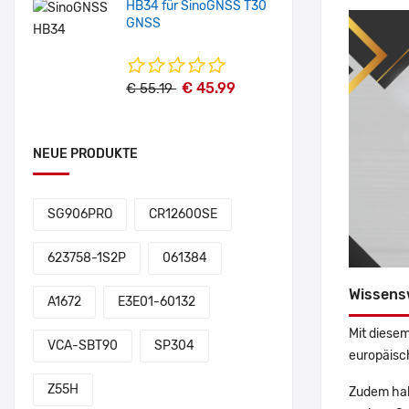
HB34 für SinoGNSS T30
GNSS
€ 45.99
€ 55.19
NEUE PRODUKTE
SG906PRO
CR12600SE
623758-1S2P
061384
Wissens
A1672
E3E01-60132
Mit diesem
VCA-SBT90
SP304
europäisch
Z55H
Zudem hab