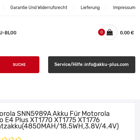
Garantie Und Widerrufsrecht
Lieferung
Impressum
0
U-BLOG
0.00 €
Service/Hilfe :info@akku-plus.com
SUCHE
orola SNN5989A Akku Für Motorola
o E4 Plus XT1770 XT1775 XT1776
atzakku(4850MAH/18.5WH,3.8V/4.4V)