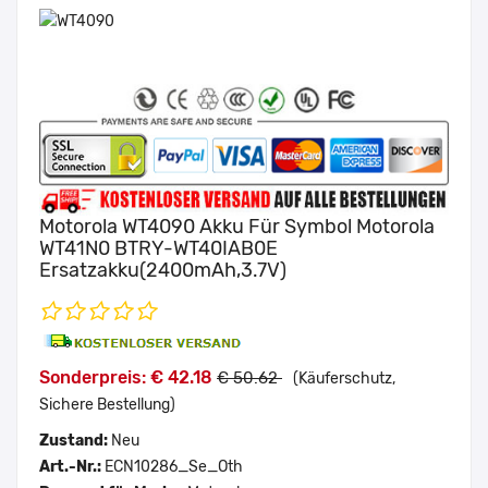
Motorola WT4090 Akku Für Symbol Motorola
WT41N0 BTRY-WT40IAB0E
Ersatzakku(2400mAh,3.7V)
Sonderpreis: € 42.18
€ 50.62
(Käuferschutz,
Sichere Bestellung)
Zustand:
Neu
Art.-Nr.:
ECN10286_Se_Oth