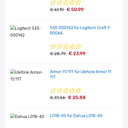
€ 50.99
€ 61.19
533-000142 für Logitech Craft Y-
R0064
€ 23.99
€ 28.79
Armor-11/11T für Ulefone Armor 11
11T
€ 25.88
€ 31.06
L018-40 für Dahua L018-40