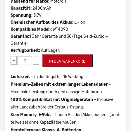
Passend für Marke:
Motorola
Kapazität:
2400mAh
Spannung:
3.7V
Chemischer Aufbau des Akkus:
Li-ion
Kompatibles Modell:
WT4090
Garantie:
1 Jahr Garantie und 30-Tage Geld-Zurück-
Garantie!
Verfügbarkeit:
Auf Lager.
−
+
IN DEN WARENKORB
Lieferzeit
– In der Regel 5 - 15 Werktage.
Premium-Zellen mit extrem langer Lebensdauer
–
Maximale Leistung durch erstklassige Materialien.
100% Kompatibilität mit Originalgeräten
– Inklusive
aller Ladezubehöre der Erstausrüstung.
Kein Memory-Effekt
– Laden Sie den Akku jederzeit (auch
teilweise) ohne Kapazitätseinbußen.
Herstellerneue Klasse-A-Batterien
–