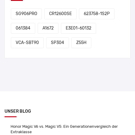
SG906PRO
CR12600SE
623758-1S2P
061384
A1672
E3E01-60132
VCA-SBT90
SP304
Z55H
UNSER BLOG
Honor Magic V6 vs. Magic V5: Ein Generationenvergleich der
Extraklasse