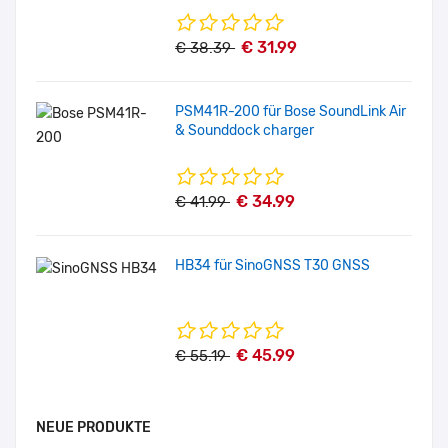
€ 31.99
€ 38.39
PSM41R-200 für Bose SoundLink Air
& Sounddock charger
€ 34.99
€ 41.99
HB34 für SinoGNSS T30 GNSS
€ 45.99
€ 55.19
NEUE PRODUKTE