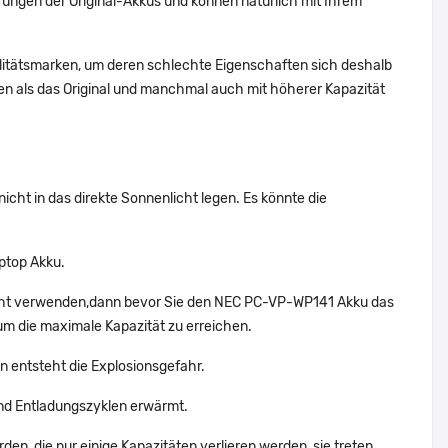
ungen der Original-Akkus und können natürlich mit Ihrem
alitätsmarken, um deren schlechte Eigenschaften sich deshalb
n als das Original und manchmal auch mit höherer Kapazität
cht in das direkte Sonnenlicht legen. Es könnte die
ptop Akku.
icht verwenden,dann bevor Sie den NEC PC-VP-WP141 Akku das
um die maximale Kapazität zu erreichen.
n entsteht die Explosionsgefahr.
nd Entladungszyklen erwärmt.
en, die nur einige Kapazitäten verlieren werden, sie treten