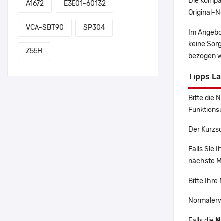
Die kompa
A1672
E3E01-60132
Original-N
VCA-SBT90
SP304
Im Angebo
keine Sor
Z55H
bezogen w
Tipps L
Bitte die 
Funktions
Der Kurzs
Falls Sie
nächste Ma
Bitte Ihre
Normalerw
Falls die
N