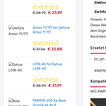
Elektr
Zertif
€ 23.99
€ 28.79
Hinweis: V
Dieser Akk
Armor-11/11T für Ulefone
dem Origi
Armor 11 11T
Warenzeich
Ersetzt 
€ 25.88
€ 31.06
PC-VP-
L018-40 für Dahua
L018-40
4INR19
Kompati
€ 31.99
€ 38.39
NEC 4INR1
PSM41R-200 für Bose
SoundLink Air &