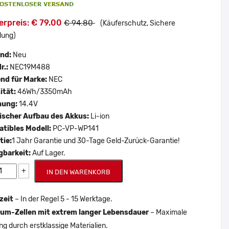
erpreis: € 79.00
€ 94.80
(Käuferschutz, Sichere
lung)
and:
Neu
r.:
NEC19M488
nd für Marke:
NEC
ität:
46Wh/3350mAh
nung:
14.4V
scher Aufbau des Akkus:
Li-ion
tibles Modell:
PC-VP-WP141
tie:
1 Jahr Garantie und 30-Tage Geld-Zurück-Garantie!
gbarkeit:
Auf Lager.
+
IN DEN WARENKORB
zeit
– In der Regel 5 - 15 Werktage.
um-Zellen mit extrem langer Lebensdauer
– Maximale
ng durch erstklassige Materialien.