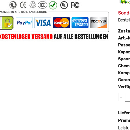
Sond
Bestel
Zust
Art.-N
Passe
Kapaz
Span
Chemi
Kompa
Garan
Verfü
−
Liefer
Premi
Leistu