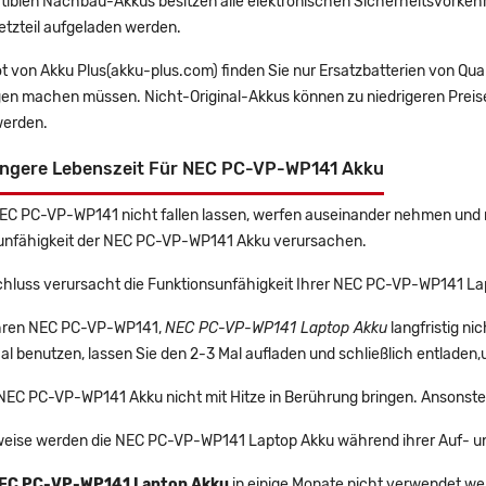
tiblen Nachbau-Akkus besitzen alle elektronischen Sicherheitsvorkehr
etzteil aufgeladen werden.
t von Akku Plus(akku-plus.com) finden Sie nur Ersatzbatterien von Qu
gen machen müssen. Nicht-Original-Akkus können zu niedrigeren Preise
erden.
ängere Lebenszeit Für NEC PC-VP-WP141 Akku
NEC PC-VP-WP141 nicht fallen lassen, werfen auseinander nehmen und ni
unfähigkeit der NEC PC-VP-WP141 Akku verursachen.
chluss verursacht die Funktionsunfähigkeit Ihrer NEC PC-VP-WP141 La
 Ihren NEC PC-VP-WP141,
NEC PC-VP-WP141 Laptop Akku
langfristig n
l benutzen, lassen Sie den 2-3 Mal aufladen und schließlich entladen,
 NEC PC-VP-WP141 Akku nicht mit Hitze in Berührung bringen. Ansonste
eise werden die NEC PC-VP-WP141 Laptop Akku während ihrer Auf- u
EC PC-VP-WP141 Laptop Akku
in einige Monate nicht verwendet werd