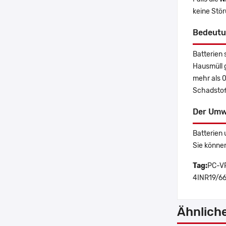
keine Stö
Bedeutu
Batterien 
Hausmüll 
mehr als 
Schadstoff
Der Umw
Batterien 
Sie könne
Tag:
PC-VP
4INR19/66
Ähnlich