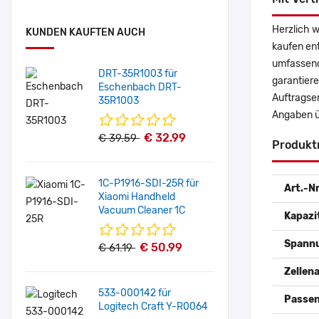
Herzlich 
KUNDEN KAUFTEN AUCH
kaufen en
umfassende
DRT-35R1003 für
garantiere
Eschenbach DRT-
Auftragser
35R1003
Angaben ü
€ 32.99
€ 39.59
Produkt
1C-P1916-SDI-25R für
Art.-Nr
Xiaomi Handheld
Vacuum Cleaner 1C
Kapazi
Spann
€ 50.99
€ 61.19
Zellena
533-000142 für
Passen
Logitech Craft Y-R0064