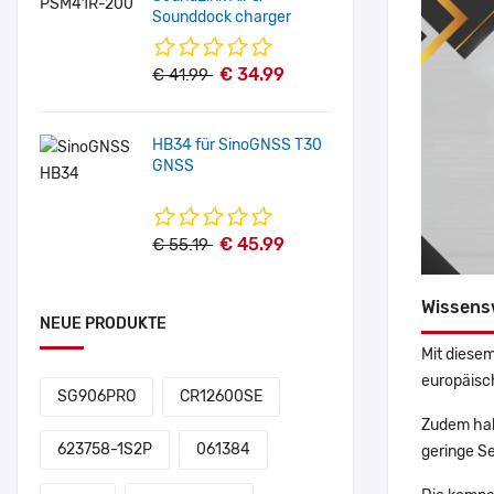
Sounddock charger
€ 34.99
€ 41.99
HB34 für SinoGNSS T30
GNSS
€ 45.99
€ 55.19
Wissens
NEUE PRODUKTE
Mit diesem
europäisch
SG906PRO
CR12600SE
Zudem hab
623758-1S2P
061384
geringe Se