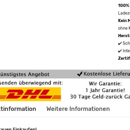
100% 
Ladez
Kein 
ohne 
Herst
✔️ Sch
✔️ Int
Zerti
tinformation
Weitere Informationen
rauen Einkaufen!