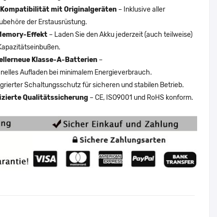
Kompatibilität mit Originalgeräten
– Inklusive aller
ubehöre der Erstausrüstung.
Memory-Effekt
– Laden Sie den Akku jederzeit (auch teilweise)
Kapazitätseinbußen.
ellerneue Klasse-A-Batterien
–
nelles Aufladen bei minimalem Energieverbrauch.
egrierter Schaltungsschutz für sicheren und stabilen Betrieb.
fizierte Qualitätssicherung
– CE, ISO9001 und RoHS konform.