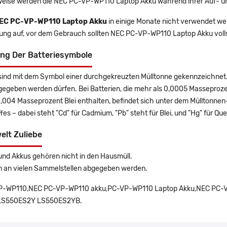
eise werden die NEC PC-VP-WP110 Laptop Akku während ihrer Auf- u
EC PC-VP-WP110 Laptop Akku
in einige Monate nicht verwendet werd
rung auf, vor dem Gebrauch sollten NEC PC-VP-WP110 Laptop Akku voll
ng Der Batteriesymbole
sind mit dem Symbol einer durchgekreuzten Mülltonne gekennzeichnet. 
gegeben werden dürfen. Bei Batterien, die mehr als 0,0005 Masseproz
0,004 Masseprozent Blei enthalten, befindet sich unter dem Mülltonn
es – dabei steht "Cd" für Cadmium, "Pb" steht für Blei, und "Hg" für Que
elt Zuliebe
und Akkus gehören nicht in den Hausmüll.
n an vielen Sammelstellen abgegeben werden.
-WP110,NEC PC-VP-WP110 akku,PC-VP-WP110 Laptop Akku,NEC PC-VP-
LS550ES2Y LS550ES2YB.