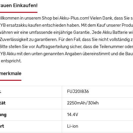
rauen Einkaufen!
willkommen in unserem Shop bei Akku-Plus.com! Vielen Dank, dass Si
B ersatzakku kaufen entschieden haben. Mit dem Kauf unserer Produkt
ähren wir eine umfassende einjährige Garantie. Jede Akku Batterie wi
uverlässigkeit zu garantieren. Für den Fall, dass Sie nicht vollständig 
Bitte stellen Sie vor Auftragserteilung sicher, dass die Teilenummer
B Akku mit den unten genannten Angaben übereinstimmt und die Baufo
entspricht.
merkmale
.
FUJ20I836
tät
2250mAh/30Wh
ung
14.4V
rt
Li-ion