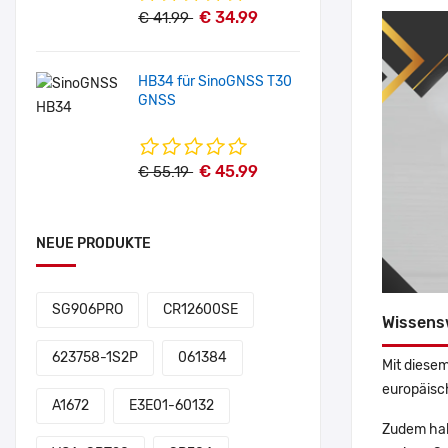
€ 34.99
€ 41.99
HB34 für SinoGNSS T30
GNSS
€ 45.99
€ 55.19
NEUE PRODUKTE
SG906PRO
CR12600SE
Wissens
623758-1S2P
061384
Mit diesem
europäisch
A1672
E3E01-60132
Zudem hab