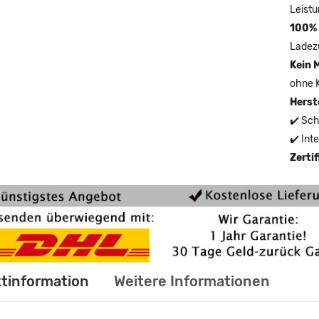
Leistu
100% 
Ladez
Kein 
ohne 
Herst
✔️ Sch
✔️ Int
Zerti
tinformation
Weitere Informationen