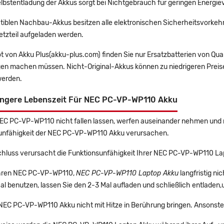
lbstentladung der Akkus sorgt bei Nichtgebrauch für geringen Energiev
tiblen Nachbau-Akkus besitzen alle elektronischen Sicherheitsvorkehr
etzteil aufgeladen werden.
t von Akku Plus(akku-plus.com) finden Sie nur Ersatzbatterien von Qu
gen machen müssen. Nicht-Original-Akkus können zu niedrigeren Preise
erden.
ängere Lebenszeit Für NEC PC-VP-WP110 Akku
NEC PC-VP-WP110 nicht fallen lassen, werfen auseinander nehmen und ni
unfähigkeit der NEC PC-VP-WP110 Akku verursachen.
chluss verursacht die Funktionsunfähigkeit Ihrer NEC PC-VP-WP110 La
 Ihren NEC PC-VP-WP110,
NEC PC-VP-WP110 Laptop Akku
langfristig n
l benutzen, lassen Sie den 2-3 Mal aufladen und schließlich entladen,
 NEC PC-VP-WP110 Akku nicht mit Hitze in Berührung bringen. Ansonste