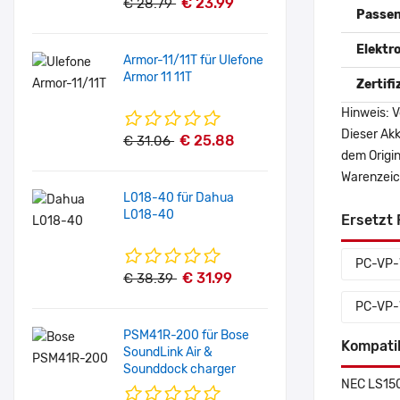
€ 23.99
€ 28.79
Passen
Elektr
Armor-11/11T für Ulefone
Armor 11 11T
Zertif
Hinweis: V
Dieser Akk
€ 25.88
€ 31.06
dem Origi
Warenzeich
L018-40 für Dahua
L018-40
Ersetzt 
PC-VP
€ 31.99
€ 38.39
PC-VP-
PSM41R-200 für Bose
Kompati
SoundLink Air &
Sounddock charger
NEC LS15