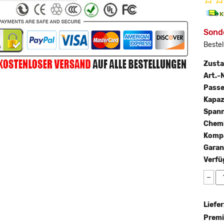
Sonde
Bestel
Zust
Art.-N
Passe
Kapaz
Span
Chemi
Kompa
Garan
Verfü
−
Liefer
Premi