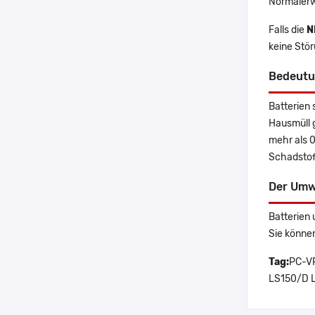
Normalerw
Falls die
N
keine Stö
Bedeutu
Batterien 
Hausmüll 
mehr als 
Schadstoff
Der Umw
Batterien 
Sie könne
Tag:
PC-VP
LS150/D 