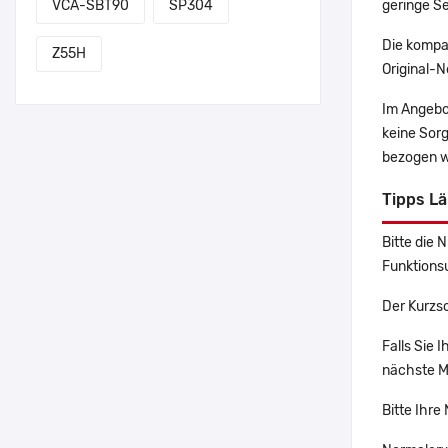
geringe Se
VCA-SBT90
SP304
Die kompa
Z55H
Original-N
Im Angebo
keine Sor
bezogen w
Tipps L
Bitte die 
Funktions
Der Kurzs
Falls Sie
nächste Ma
Bitte Ihre