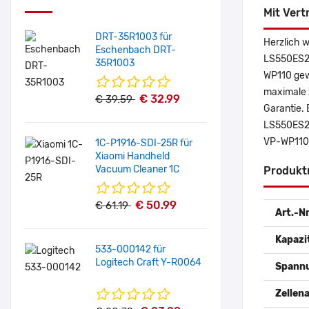
Mit Vert
DRT-35R1003 für
Herzlich 
Eschenbach DRT-
LS550ES2Y
35R1003
WP110 gew
maximale Z
€ 32.99
€ 39.59
Garantie. 
LS550ES2Y
VP-WP110 
1C-P1916-SDI-25R für
Xiaomi Handheld
Vacuum Cleaner 1C
Produkt
€ 50.99
€ 61.19
Art.-Nr
Kapazi
533-000142 für
Logitech Craft Y-R0064
Spann
Zellena