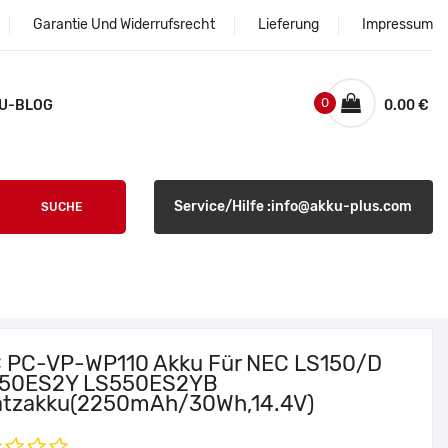
Garantie Und Widerrufsrecht
Lieferung
Impressum
0
U-BLOG
0.00 €
Service/Hilfe :info@akku-plus.com
SUCHE
 PC-VP-WP110 Akku Für NEC LS150/D
50ES2Y LS550ES2YB
atzakku(2250mAh/30Wh,14.4V)