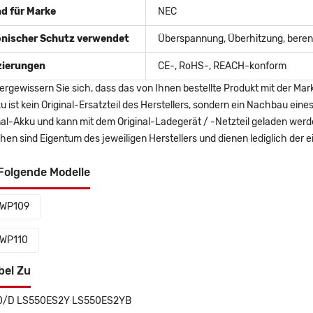
d für Marke
NEC
onischer Schutz verwendet
Überspannung, Überhitzung, berent
izierungen
CE-, RoHS-, REACH-konform
ergewissern Sie sich, dass das von Ihnen bestellte Produkt mit der Mar
u ist kein Original-Ersatzteil des Herstellers, sondern ein Nachbau ei
nal-Akku und kann mit dem Original-Ladegerät / -Netzteil geladen wer
en sind Eigentum des jeweiligen Herstellers und dienen lediglich der ei
Folgende Modelle
-WP109
WP110
bel Zu
0/D LS550ES2Y LS550ES2YB