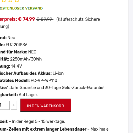
rpreis: € 74.99
€ 89.99
(Käuferschutz, Sichere
lung)
and:
Neu
r.:
FUJ20I836
nd für Marke:
NEC
ität:
2250mAh/30Wh
nung:
14.4V
scher Aufbau des Akkus:
Li-ion
tibles Modell:
PC-VP-WP110
tie:
1 Jahr Garantie und 30-Tage Geld-Zurück-Garantie!
gbarkeit:
Auf Lager.
+
IN DEN WARENKORB
zeit
– In der Regel 5 - 15 Werktage.
um-Zellen mit extrem langer Lebensdauer
– Maximale