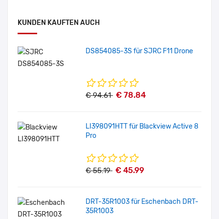
KUNDEN KAUFTEN AUCH
DS854085-3S für SJRC F11 Drone
€ 78.84
€ 94.61
LI398091HTT für Blackview Active 8
Pro
€ 45.99
€ 55.19
DRT-35R1003 für Eschenbach DRT-
35R1003