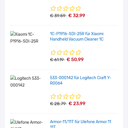
€ 32.99
€ 39.59
1C-P1916-SDI-25R für Xiaomi
Handheld Vacuum Cleaner 1C
€ 50.99
€ 61.19
533-000142 für Logitech Craft Y-
R0064
€ 23.99
€ 28.79
Armor-11/11T für Ulefone Armor 11
11T