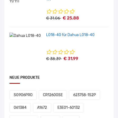
€ 25.88
€ 31.06
L018-40 für Dahua L018-40
€ 31.99
€ 38.39
NEUE PRODUKTE
SG906PRO
CR12600SE
623758-1S2P
061384
A1672
E3E01-60132