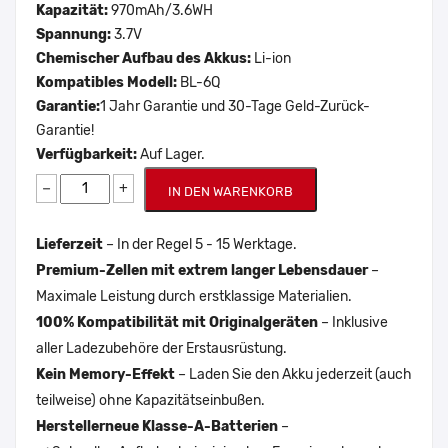
Kapazität:
970mAh/3.6WH
Spannung:
3.7V
Chemischer Aufbau des Akkus:
Li-ion
Kompatibles Modell:
BL-6Q
Garantie:
1 Jahr Garantie und 30-Tage Geld-Zurück-
Garantie!
Verfügbarkeit:
Auf Lager.
−
+
IN DEN WARENKORB
Lieferzeit
– In der Regel 5 - 15 Werktage.
Premium-Zellen mit extrem langer Lebensdauer
–
Maximale Leistung durch erstklassige Materialien.
100% Kompatibilität mit Originalgeräten
– Inklusive
aller Ladezubehöre der Erstausrüstung.
Kein Memory-Effekt
– Laden Sie den Akku jederzeit (auch
teilweise) ohne Kapazitätseinbußen.
Herstellerneue Klasse-A-Batterien
–