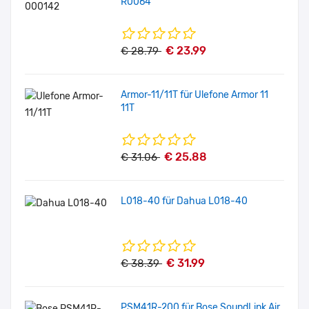
R0064
€ 23.99
€ 28.79
Armor-11/11T für Ulefone Armor 11
11T
€ 25.88
€ 31.06
L018-40 für Dahua L018-40
€ 31.99
€ 38.39
PSM41R-200 für Bose SoundLink Air