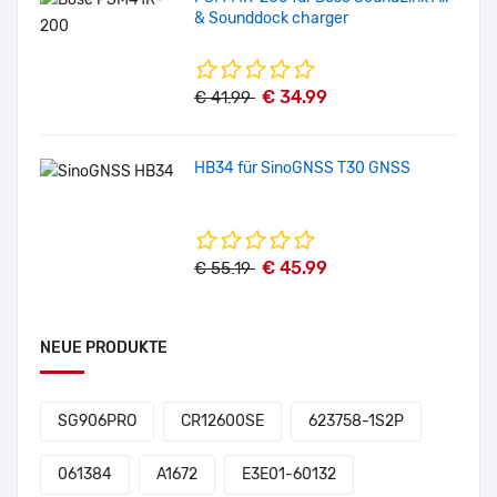
& Sounddock charger
€ 34.99
€ 41.99
HB34 für SinoGNSS T30 GNSS
€ 45.99
€ 55.19
NEUE PRODUKTE
SG906PRO
CR12600SE
623758-1S2P
061384
A1672
E3E01-60132