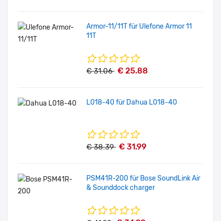
Armor-11/11T für Ulefone Armor 11
11T
€ 25.88
€ 31.06
L018-40 für Dahua L018-40
€ 31.99
€ 38.39
PSM41R-200 für Bose SoundLink Air
& Sounddock charger