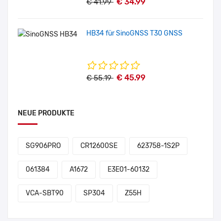
€ 34.99
€ 41.99
HB34 für SinoGNSS T30 GNSS
€ 45.99
€ 55.19
NEUE PRODUKTE
SG906PRO
CR12600SE
623758-1S2P
061384
A1672
E3E01-60132
VCA-SBT90
SP304
Z55H