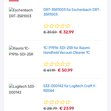
DRT-35R1003 für Eschenbach DRT-
35R1003
€ 32.99
€ 39.59
1C-P1916-SDI-25R für Xiaomi
Handheld Vacuum Cleaner 1C
€ 50.99
€ 61.19
533-000142 für Logitech Craft Y-
R0064
€ 23.99
€ 28.79