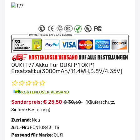
OUKI T77 Akku Für OUKI P1 OKP1
Ersatzakku(3000mAh/11.4WH,3.8V/4.35V)
Sonderpreis: € 25.50
€ 30.60
(Käuferschutz,
Sichere Bestellung)
Zustand:
Neu
Art.-Nr.:
ECN10843_Te
Passend für Marke:
OUKI