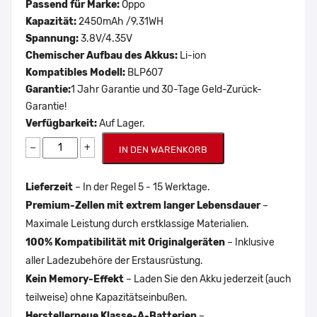
Passend für Marke:
Oppo
Kapazität:
2450mAh /9.31WH
Spannung:
3.8V/4.35V
Chemischer Aufbau des Akkus:
Li-ion
Kompatibles Modell:
BLP607
Garantie:
1 Jahr Garantie und 30-Tage Geld-Zurück-
Garantie!
Verfügbarkeit:
Auf Lager.
−
+
IN DEN WARENKORB
Lieferzeit
– In der Regel 5 - 15 Werktage.
Premium-Zellen mit extrem langer Lebensdauer
–
Maximale Leistung durch erstklassige Materialien.
100% Kompatibilität mit Originalgeräten
– Inklusive
aller Ladezubehöre der Erstausrüstung.
Kein Memory-Effekt
– Laden Sie den Akku jederzeit (auch
teilweise) ohne Kapazitätseinbußen.
Herstellerneue Klasse-A-Batterien
–