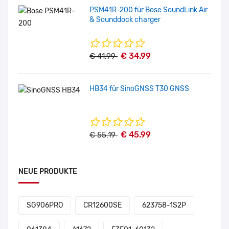
PSM41R-200 für Bose SoundLink Air
& Sounddock charger
€ 34.99
€ 41.99
HB34 für SinoGNSS T30 GNSS
€ 45.99
€ 55.19
NEUE PRODUKTE
SG906PRO
CR12600SE
623758-1S2P