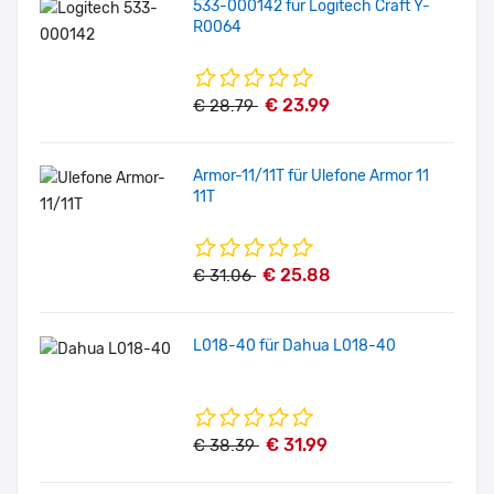
533-000142 für Logitech Craft Y-
R0064
€ 23.99
€ 28.79
Armor-11/11T für Ulefone Armor 11
11T
€ 25.88
€ 31.06
L018-40 für Dahua L018-40
€ 31.99
€ 38.39