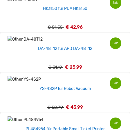
Sale
HK3150 für PDA HK3150
€ 42.96
€ 51.55
Sale
DA-48T12 für APD DA-48T12
€ 25.99
€ 31.19
Sale
YS-4S2P für Robot Vacuum
€ 43.99
€ 52.79
Sale
PL484954 für Portable Small Ticket Printer