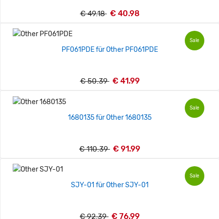
€ 40.98
€ 49.18
Sale
PF061PDE für Other PF061PDE
€ 41.99
€ 50.39
Sale
1680135 für Other 1680135
€ 91.99
€ 110.39
Sale
SJY-01 für Other SJY-01
€ 76.99
€ 92.39