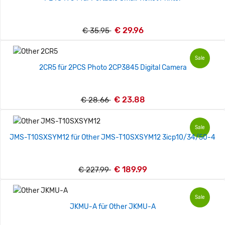
€ 29.96
€ 35.95
Sale
2CR5 für 2PCS Photo 2CP3845 Digital Camera
€ 23.88
€ 28.66
Sale
JMS-T10SXSYM12 für Other JMS-T10SXSYM12 3icp10/34/50-4
€ 189.99
€ 227.99
Sale
JKMU-A für Other JKMU-A