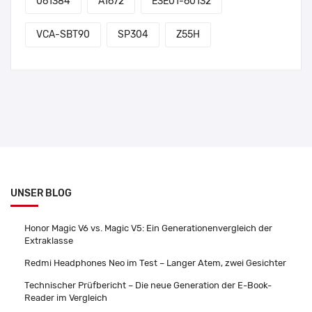
061384
A1672
E3E01-60132
VCA-SBT90
SP304
Z55H
UNSER BLOG
Honor Magic V6 vs. Magic V5: Ein Generationenvergleich der
Extraklasse
Redmi Headphones Neo im Test – Langer Atem, zwei Gesichter
Technischer Prüfbericht – Die neue Generation der E-Book-
Reader im Vergleich