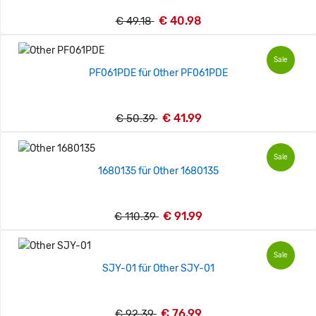
€ 40.98
€ 49.18
Sale
PF061PDE für Other PF061PDE
€ 41.99
€ 50.39
Sale
1680135 für Other 1680135
€ 91.99
€ 110.39
Sale
SJY-01 für Other SJY-01
€ 76.99
€ 92.39