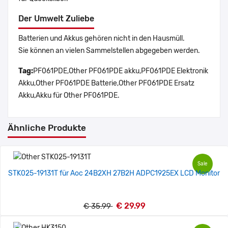
Der Umwelt Zuliebe
Batterien und Akkus gehören nicht in den Hausmüll.
Sie können an vielen Sammelstellen abgegeben werden.
Tag:
PF061PDE,Other PF061PDE akku,PF061PDE Elektronik
Akku,Other PF061PDE Batterie,Other PF061PDE Ersatz
Akku,Akku für Other PF061PDE.
Ähnliche Produkte
Sale
STK025-19131T für Aoc 24B2XH 27B2H ADPC1925EX LCD Monitor
€ 29.99
€ 35.99