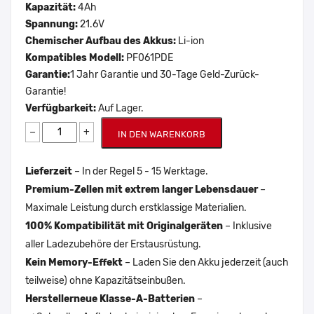
Kapazität:
4Ah
Spannung:
21.6V
Chemischer Aufbau des Akkus:
Li-ion
Kompatibles Modell:
PF061PDE
Garantie:
1 Jahr Garantie und 30-Tage Geld-Zurück-
Garantie!
Verfügbarkeit:
Auf Lager.
−
+
IN DEN WARENKORB
Lieferzeit
– In der Regel 5 - 15 Werktage.
Premium-Zellen mit extrem langer Lebensdauer
–
Maximale Leistung durch erstklassige Materialien.
100% Kompatibilität mit Originalgeräten
– Inklusive
aller Ladezubehöre der Erstausrüstung.
Kein Memory-Effekt
– Laden Sie den Akku jederzeit (auch
teilweise) ohne Kapazitätseinbußen.
Herstellerneue Klasse-A-Batterien
–