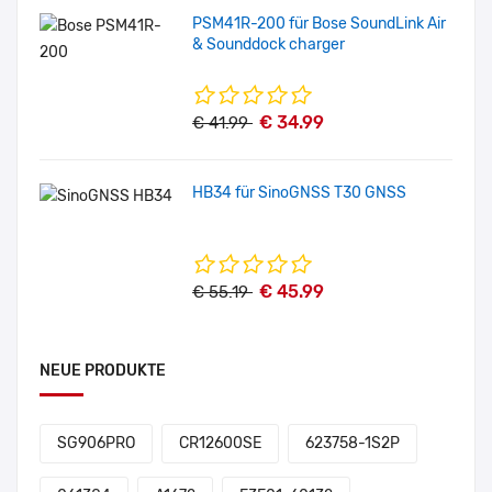
PSM41R-200 für Bose SoundLink Air
& Sounddock charger
€ 34.99
€ 41.99
HB34 für SinoGNSS T30 GNSS
€ 45.99
€ 55.19
NEUE PRODUKTE
SG906PRO
CR12600SE
623758-1S2P