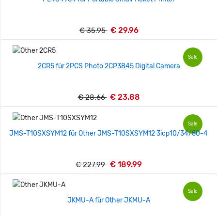
€ 29.96
€ 35.95
Sale
2CR5 für 2PCS Photo 2CP3845 Digital Camera
€ 23.88
€ 28.66
Sale
JMS-T10SXSYM12 für Other JMS-T10SXSYM12 3icp10/34/50-4
€ 189.99
€ 227.99
Sale
JKMU-A für Other JKMU-A