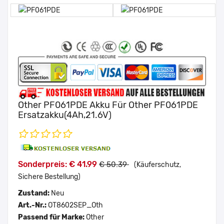
Other PF061PDE Akku Für Other PF061PDE
Ersatzakku(4Ah,21.6V)
Sonderpreis: € 41.99
€ 50.39
(Käuferschutz,
Sichere Bestellung)
Zustand:
Neu
Art.-Nr.:
OT8602SEP_Oth
Passend für Marke:
Other