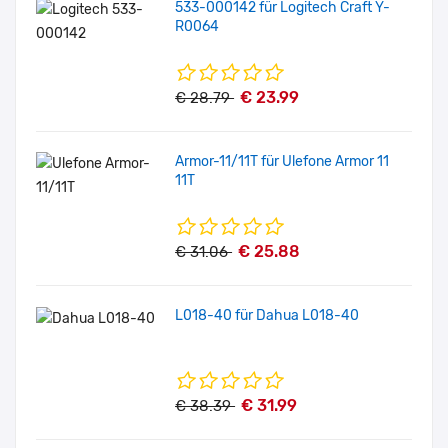
533-000142 für Logitech Craft Y-
R0064
€ 23.99
€ 28.79
Armor-11/11T für Ulefone Armor 11
11T
€ 25.88
€ 31.06
L018-40 für Dahua L018-40
€ 31.99
€ 38.39