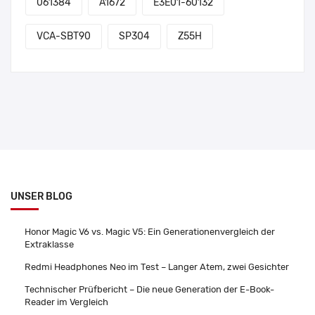
061384
A1672
E3E01-60132
VCA-SBT90
SP304
Z55H
UNSER BLOG
Honor Magic V6 vs. Magic V5: Ein Generationenvergleich der
Extraklasse
Redmi Headphones Neo im Test – Langer Atem, zwei Gesichter
Technischer Prüfbericht – Die neue Generation der E-Book-
Reader im Vergleich