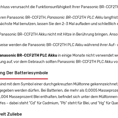
chluss verursacht die Funktionsunfähigkeit Ihrer Panasonic BR-CCF2T
 Ihren Panasonic BR-CCF2TH,
Panasonic BR-CCF2TH PLC Akku
langfris
ächste Mal benutzen, lassen Sie den 2-3 Mal aufladen und schließlich 
 Panasonic BR-CCF2TH Akku nicht mit Hitze in Berührung bringen. Anso
eise werden die Panasonic BR-CCF2TH PLC Akku während ihrer Auf- 
anasonic BR-CCF2TH PLC Akku
in einige Monate nicht verwendet wer
rung auf, vor dem Gebrauch sollten Panasonic BR-CCF2TH PLC Akku vol
ng Der Batteriesymbole
sind mit dem Symbol einer durchgekreuzten Mülltonne gekennzeichnet. 
gegeben werden dürfen. Bei Batterien, die mehr als 0,0005 Masseproz
0,004 Masseprozent Blei enthalten, befindet sich unter dem Mülltonn
es – dabei steht "Cd" für Cadmium, "Pb" steht für Blei, und "Hg" für Que
elt Zuliebe