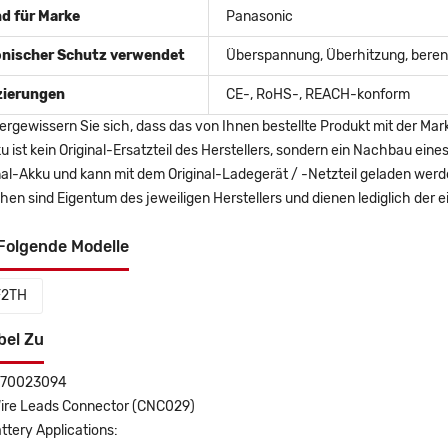
d für Marke
Panasonic
onischer Schutz verwendet
Überspannung, Überhitzung, berent
izierungen
CE-, RoHS-, REACH-konform
ergewissern Sie sich, dass das von Ihnen bestellte Produkt mit der Mar
u ist kein Original-Ersatzteil des Herstellers, sondern ein Nachbau ei
nal-Akku und kann mit dem Original-Ladegerät / -Netzteil geladen wer
en sind Eigentum des jeweiligen Herstellers und dienen lediglich der ei
Folgende Modelle
F2TH
bel Zu
570023094
Wire Leads Connector (CNC029)
ttery Applications: