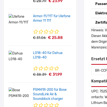
€ 23.99
€ 28.79
Passen
Elektr
Armor-11/11T für Ulefone
Armor 11 11T
Zertif
Hinweis: V
Dieser Akk
€ 25.88
€ 31.06
dem Origi
Warenzeich
L018-40 für Dahua
L018-40
Ersetzt 
BR-CC
€ 31.99
€ 38.39
Kompati
PSM41R-200 für Bose
UPC: 752
SoundLink Air &
ontacts: 
Sounddock charger
Lithium Ba