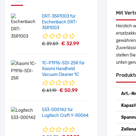
Mit Vert
DRT-35R1003 für
Eschenbach DRT-
Herzlich 
35R1003
ersatzakk
gewähren 
€ 32.99
€ 39.59
Zuverlässi
stellen Si
unten gen
1C-P1916-SDI-25R für
Xiaomi Handheld
Vacuum Cleaner 1C
Produkt
€ 50.99
€ 61.19
Art.-Nr
Kapazi
533-000142 für
Logitech Craft Y-R0064
Spann
Zellena