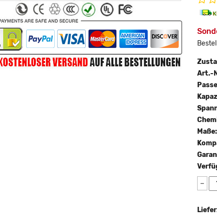
Sond
Bestel
Zust
Art.-N
Passe
Kapaz
Span
Chemi
Maße
Kompa
Garan
Verfü
−
Liefer