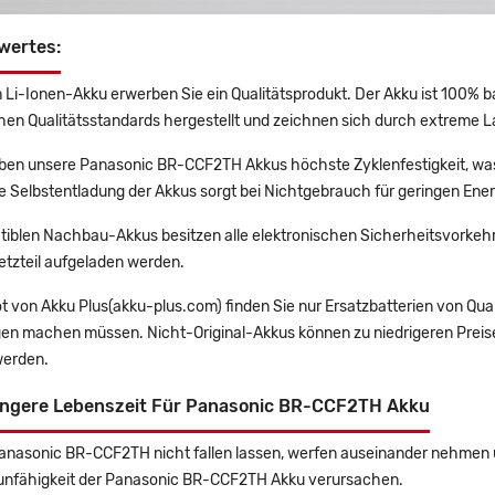
wertes:
 Li-Ionen-Akku erwerben Sie ein Qualitätsprodukt. Der Akku ist 100% b
en Qualitätsstandards hergestellt und zeichnen sich durch extreme La
en unsere Panasonic BR-CCF2TH Akkus höchste Zyklenfestigkeit, was
e Selbstentladung der Akkus sorgt bei Nichtgebrauch für geringen Ener
tiblen Nachbau-Akkus besitzen alle elektronischen Sicherheitsvorkehr
etzteil aufgeladen werden.
t von Akku Plus(akku-plus.com) finden Sie nur Ersatzbatterien von Qu
gen machen müssen. Nicht-Original-Akkus können zu niedrigeren Preise
erden.
ängere Lebenszeit Für Panasonic BR-CCF2TH Akku
Panasonic BR-CCF2TH nicht fallen lassen, werfen auseinander nehmen un
unfähigkeit der Panasonic BR-CCF2TH Akku verursachen.