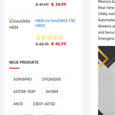
Memory b
€ 34.99
€ 41.99
Real-time
Utility me
Automated
HB34 für SinoGNSS T30
GNSS
Wireless a
and Secur
Emergency 
€ 45.99
€ 55.19
NEUE PRODUKTE
SG906PRO
CR12600SE
623758-1S2P
061384
A1672
E3E01-60132