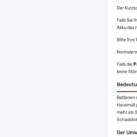
Der Kurzs
Falls Sie
Akku das n
Bitte Ihre
Normalerw
Falls die
P
keine Stö
Bedeutu
Batterien 
Hausmüll 
mehr als 
Schadstoff
Der Umw