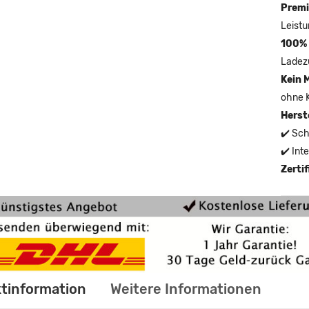
Premi
Leistu
100% 
Ladez
Kein 
ohne 
Herst
✔️ Sch
✔️ Int
Zerti
tinformation
Weitere Informationen