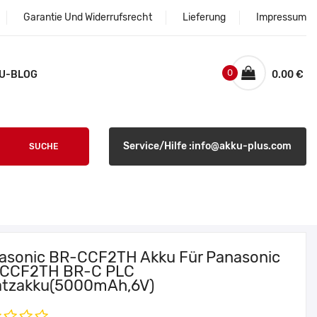
Garantie Und Widerrufsrecht
Lieferung
Impressum
0
U-BLOG
0.00 €
Service/Hilfe :info@akku-plus.com
SUCHE
asonic BR-CCF2TH Akku Für Panasonic
CCF2TH BR-C PLC
atzakku(5000mAh,6V)