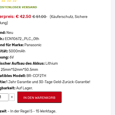
erpreis: € 42.50
€ 51.00
(Käuferschutz, Sichere
lung)
and:
Neu
r.:
ECN10672_PLC_Oth
nd für Marke:
Panasonic
ität:
5000mAh
nung:
6V
scher Aufbau des Akkus:
Lithium
:
25mm*52mm*50.5mm
tibles Modell:
BR-CCF2TH
tie:
1 Jahr Garantie und 30-Tage Geld-Zurück-Garantie!
gbarkeit:
Auf Lager.
+
IN DEN WARENKORB
zeit
– In der Regel 5 - 15 Werktage.