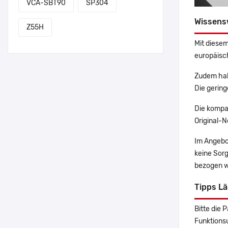
VCA-SBT90
SP304
Wissens
Z55H
Mit diesem
europäisch
Zudem hab
Die gering
Die kompa
Original-N
Im Angebo
keine Sor
bezogen w
Tipps L
Bitte die 
Funktions