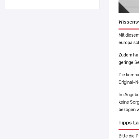
Wissens
Mit diesem
europäisch
Zudem hab
geringe Se
Die kompa
Original-N
Im Angebo
keine Sor
bezogen w
Tipps L
Bitte die 