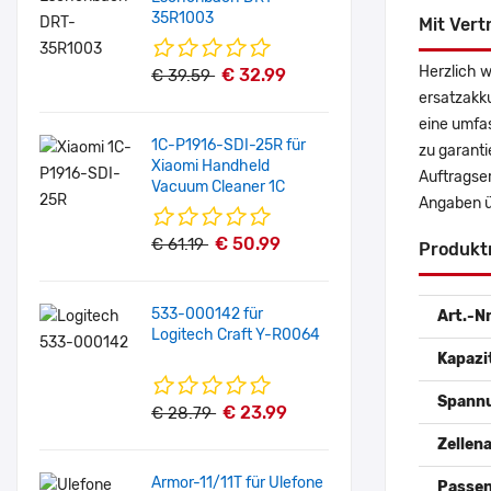
35R1003
Mit Vert
Herzlich 
€ 32.99
€ 39.59
ersatzakk
eine umfas
1C-P1916-SDI-25R für
zu garanti
Xiaomi Handheld
Auftragse
Vacuum Cleaner 1C
Angaben ü
€ 50.99
€ 61.19
Produkt
533-000142 für
Art.-Nr
Logitech Craft Y-R0064
Kapazi
Spann
€ 23.99
€ 28.79
Zellena
Armor-11/11T für Ulefone
Passen