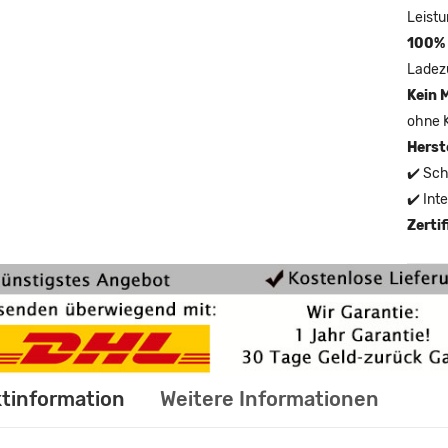
Leistu
100% 
Ladez
Kein 
ohne 
Herst
✔️ Sch
✔️ Int
Zerti
tinformation
Weitere Informationen