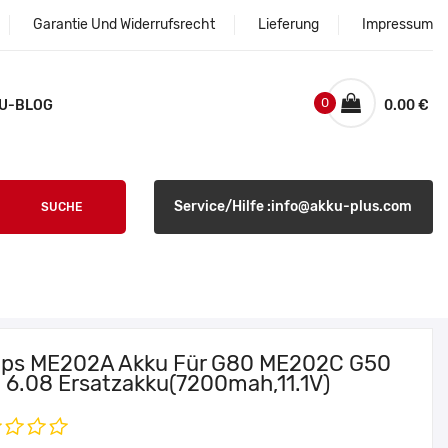
Garantie Und Widerrufsrecht
Lieferung
Impressum
0
U-BLOG
0.00 €
Service/Hilfe :info@akku-plus.com
SUCHE
lips ME202A Akku Für G80 ME202C G50
 6.08 Ersatzakku(7200mah,11.1V)