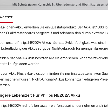
wertes:
 Li-Ionen-Akku erwerben Sie ein Qualitätsprodukt. Der Akku ist 100% b
en Qualitätsstandards hergestellt und zeichnen sich durch extreme La
en unsere Philips ME202A Akkus höchste Zyklenfestigkeit, was eine h
lbstentladung der Akkus sorgt bei Nichtgebrauch für geringen Energiev
tiblen Nachbau-Akkus besitzen alle elektronischen Sicherheitsvorkehr
etzteil aufgeladen werden.
t von Akku Plus(akku-plus.com) finden Sie nur Ersatzbatterien von Qu
gen machen müssen. Nicht-Original-Akkus können zu niedrigeren Preise
erden.
ängere Lebenszeit Für Philips ME202A Akku
Philips ME202A nicht fallen lassen, werfen auseinander nehmen und nich