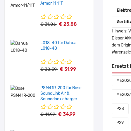
Armor 11 11T
Elektr
Zertif
€ 25.88
€ 31.06
Hinweis: V
Dieser Akk
L018-40 für Dahua
dem Origi
L018-40
Warenzeich
Ersetzt 
€ 31.99
€ 38.39
ME202
PSM41R-200 für Bose
SoundLink Air &
ME202
Sounddock charger
P28
€ 34.99
€ 41.99
P29