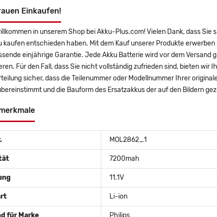
rauen Einkaufen!
willkommen in unserem Shop bei Akku-Plus.com! Vielen Dank, dass Si
u kaufen entschieden haben. Mit dem Kauf unserer Produkte erwerben 
sende einjährige Garantie. Jede Akku Batterie wird vor dem Versand g
eren. Für den Fall, dass Sie nicht vollständig zufrieden sind, bieten wir
rteilung sicher, dass die Teilenummer oder Modellnummer Ihrer origi
bereinstimmt und die Bauform des Ersatzakkus der auf den Bildern ge
merkmale
.
MOL2862_1
tät
7200mah
ung
11.1V
rt
Li-ion
d für Marke
Philips