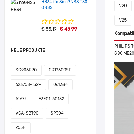
HB34 für SinoGNSS T30
V20
GNSS
V25
€ 45.99
€ 55.19
Kompati
PHILIPS T
NEUE PRODUKTE
G80 ME202
SG906PRO
CR12600SE
623758-1S2P
061384
A1672
E3E01-60132
VCA-SBT90
SP304
Z55H