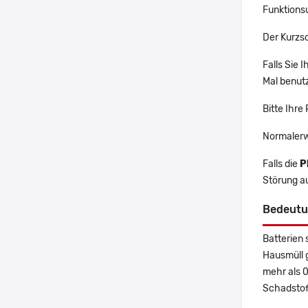
Funktions
Der Kurzsc
Falls Sie 
Mal benutz
Bitte Ihre
Normalerw
Falls die
P
Störung a
Bedeutu
Batterien 
Hausmüll 
mehr als 
Schadstoff