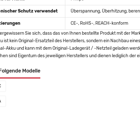
onischer Schutz verwendet
Überspannung, Überhitzung, berent
izierungen
CE-, RoHS-, REACH-konform
ergewissern Sie sich, dass das von Ihnen bestellte Produkt mit der Mar
u ist kein Original-Ersatzteil des Herstellers, sondern ein Nachbau ei
nal-Akku und kann mit dem Original-Ladegerät / -Netzteil geladen wer
en sind Eigentum des jeweiligen Herstellers und dienen lediglich der ei
Folgende Modelle
C
A