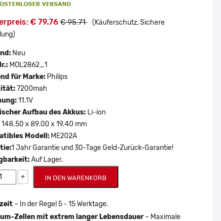
rpreis: € 79.76
€ 95.71
(Käuferschutz, Sichere
lung)
and:
Neu
r.:
MOL2862_1
nd für Marke:
Philips
ität:
7200mah
nung:
11.1V
scher Aufbau des Akkus:
Li-ion
:
148.50 x 89.00 x 19.40 mm
tibles Modell:
ME202A
tie:
1 Jahr Garantie und 30-Tage Geld-Zurück-Garantie!
gbarkeit:
Auf Lager.
+
IN DEN WARENKORB
zeit
– In der Regel 5 - 15 Werktage.
um-Zellen mit extrem langer Lebensdauer
– Maximale