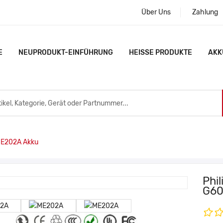
Über Uns
Zahlung
E
NEUPRODUKT-EINFÜHRUNG
HEISSE PRODUKTE
AKK
ME202A Akku
Phi
G60