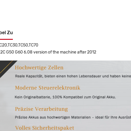
bel Zu
C20,TC30,TC50,TC70
C G50 G60 6.08 version of the machine after 2012