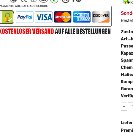
Sonde
Bestel
Zust
Art.-N
Passe
Kapaz
Span
Chemi
Maße
Kompa
Garan
Verfü
−
Liefer
Premi