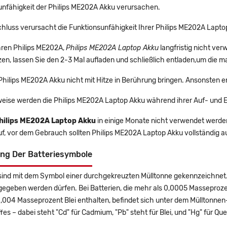
unfähigkeit der Philips ME202A Akku verursachen.
hluss verursacht die Funktionsunfähigkeit Ihrer Philips ME202A Lapto
Ihren Philips ME202A,
Philips ME202A Laptop Akku
langfristig nicht ve
en, lassen Sie den 2-3 Mal aufladen und schließlich entladen,um die m
 Philips ME202A Akku nicht mit Hitze in Berührung bringen. Ansonsten e
eise werden die Philips ME202A Laptop Akku während ihrer Auf- und 
hilips ME202A Laptop Akku
in einige Monate nicht verwendet werden,
uf, vor dem Gebrauch sollten Philips ME202A Laptop Akku vollständig 
ng Der Batteriesymbole
sind mit dem Symbol einer durchgekreuzten Mülltonne gekennzeichnet. 
gegeben werden dürfen. Bei Batterien, die mehr als 0,0005 Masseproz
0,004 Masseprozent Blei enthalten, befindet sich unter dem Mülltonn
es – dabei steht "Cd" für Cadmium, "Pb" steht für Blei, und "Hg" für Que