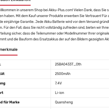
willkommen in unserem Shop bei Akku-Plus.com! Vielen Dank, dass Sie
en haben. Mit dem Kauf unserer Produkte erwerben Sie Vertrauen! Für 
 einjährige Garantie. Jede Akku Batterie wird vor dem Versand gründl
n. Für den Fall, dass Sie nicht vollständig zufrieden sind, bieten wir Ih
rteilung sicher, dass die Teilenummer oder Modellnummer Ihrer origi
immt und die Bauform des Ersatzakkus der auf den Bildern gezeigten A
merkmale
.
25BA0433T_Oth
tät
2500mAh
ung
7.4V
rt
Li-ion
d für Marke
Quansheng