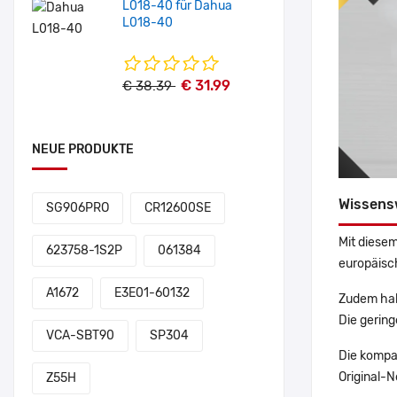
L018-40 für Dahua
L018-40
€ 31.99
€ 38.39
NEUE PRODUKTE
Wissens
SG906PRO
CR12600SE
Mit diesem
623758-1S2P
061384
europäisch
A1672
E3E01-60132
Zudem hab
Die gering
VCA-SBT90
SP304
Die kompa
Original-N
Z55H