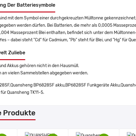
ng Der Batteriesymbole
sind mit dem Symbol einer durchgekreuzten Mülltonne gekennzeichnet. 
gegeben werden dürfen. Bei Batterien, die mehr als 0,0005 Masseproz
0,004 Masseprozent Blei enthalten, befindet sich unter dem Mülltonn
es – dabei steht "Cd" für Cadmium, "Pb" steht für Blei, und "Hg" für Que
elt Zuliebe
und Akkus gehören nicht in den Hausmüll.
n an vielen Sammelstellen abgegeben werden.
28SF,Quansheng BP6828SF akku,BP6828SF Funkgeräte Akku,Quanshe
 für Quansheng TK11-5.
e Produkte