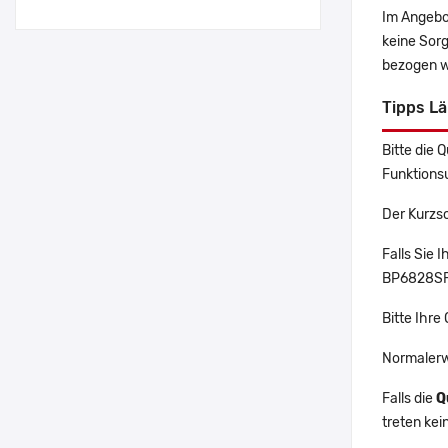
Im Angebo
keine Sor
bezogen w
Tipps L
Bitte die 
Funktions
Der Kurzs
Falls Sie
BP6828SF 
Bitte Ihre
Normalerw
Falls die
Q
treten ke