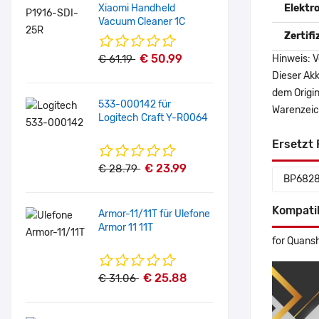
Xiaomi Handheld
Elektr
Vacuum Cleaner 1C
Zertif
€ 50.99
€ 61.19
Hinweis: V
Dieser Akk
dem Origi
533-000142 für
Warenzeich
Logitech Craft Y-R0064
Ersetzt 
€ 23.99
€ 28.79
BP682
Kompati
Armor-11/11T für Ulefone
Armor 11 11T
for Quans
€ 25.88
€ 31.06