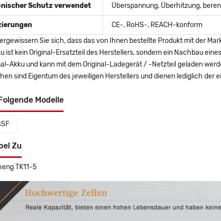
onischer Schutz verwendet
Überspannung, Überhitzung, berent
izierungen
CE-, RoHS-, REACH-konform
ergewissern Sie sich, dass das von Ihnen bestellte Produkt mit der Mar
u ist kein Original-Ersatzteil des Herstellers, sondern ein Nachbau ei
nal-Akku und kann mit dem Original-Ladegerät / -Netzteil geladen wer
en sind Eigentum des jeweiligen Herstellers und dienen lediglich der ei
Folgende Modelle
8SF
bel Zu
heng TK11-5