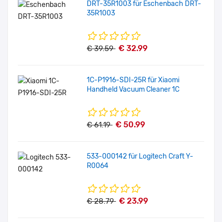
DRT-35R1003 für Eschenbach DRT-
35R1003
€ 32.99
€ 39.59
1C-P1916-SDI-25R für Xiaomi
Handheld Vacuum Cleaner 1C
€ 50.99
€ 61.19
533-000142 für Logitech Craft Y-
R0064
€ 23.99
€ 28.79