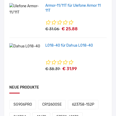
Armor-11/11T für Ulefone Armor 11
11T
€ 25.88
€ 31.06
L018-40 für Dahua L018-40
€ 31.99
€ 38.39
NEUE PRODUKTE
SG906PRO
CR12600SE
623758-1S2P