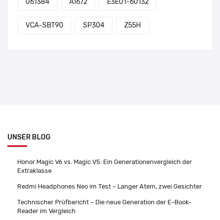
061384
A1672
E3E01-60132
VCA-SBT90
SP304
Z55H
UNSER BLOG
Honor Magic V6 vs. Magic V5: Ein Generationenvergleich der
Extraklasse
Redmi Headphones Neo im Test – Langer Atem, zwei Gesichter
Technischer Prüfbericht – Die neue Generation der E-Book-
Reader im Vergleich