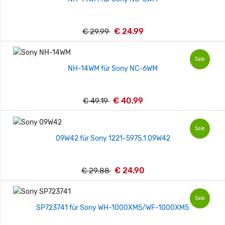
€ 24.99
€ 29.99
Sale
NH-14WM für Sony NC-6WM
€ 40.99
€ 49.19
Sale
09W42 für Sony 1221-5975.1 09W42
€ 24.90
€ 29.88
Sale
SP723741 für Sony WH-1000XM5/WF-1000XM5