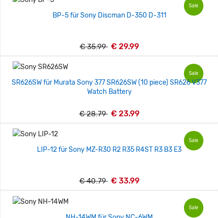
Sale
BP-5 für Sony Discman D-350 D-311
€ 29.99
€ 35.99
Sale
SR626SW für Murata Sony 377 SR626SW (10 piece) SR626 V377
Watch Battery
€ 23.99
€ 28.79
Sale
LIP-12 für Sony MZ-R30 R2 R35 R4ST R3 B3 E3
€ 33.99
€ 40.79
Sale
NH-14WM für Sony NC-6WM