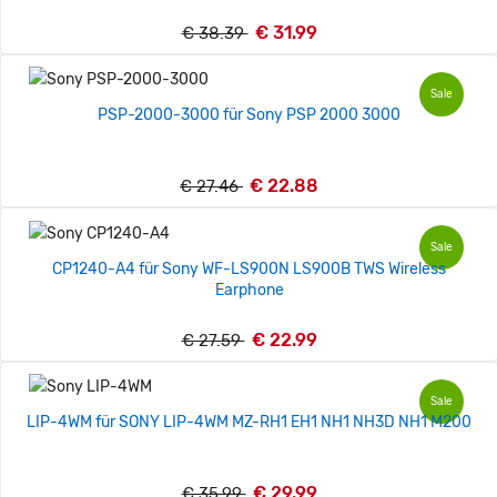
€ 31.99
€ 38.39
Sale
PSP-2000-3000 für Sony PSP 2000 3000
€ 22.88
€ 27.46
Sale
CP1240-A4 für Sony WF-LS900N LS900B TWS Wireless
Earphone
€ 22.99
€ 27.59
Sale
LIP-4WM für SONY LIP-4WM MZ-RH1 EH1 NH1 NH3D NH1 M200
€ 29.99
€ 35.99