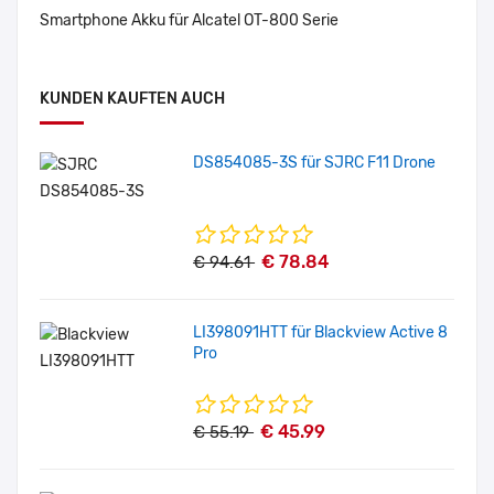
Smartphone Akku für Alcatel OT-800 Serie
KUNDEN KAUFTEN AUCH
DS854085-3S für SJRC F11 Drone
€ 78.84
€ 94.61
LI398091HTT für Blackview Active 8
Pro
€ 45.99
€ 55.19