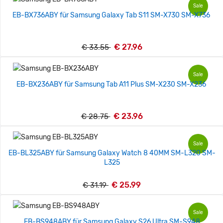
Sale
EB-BX736ABY für Samsung Galaxy Tab S11 SM-X730 SM-X736
€ 27.96
€ 33.55
Sale
EB-BX236ABY für Samsung Tab A11 Plus SM-X230 SM-X236
€ 23.96
€ 28.75
Sale
EB-BL325ABY für Samsung Galaxy Watch 8 40MM SM-L320 SM-
L325
€ 25.99
€ 31.19
Sale
EB-BS948ABY für Samsung Galaxy S26 Ultra SM-S948