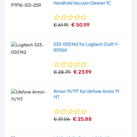
Handheld Vacuum Cleaner 1C
€ 50.99
€ 61.19
533-000142 für Logitech Craft Y-
R0064
€ 23.99
€ 28.79
Armor-11/11T für Ulefone Armor 11
11T
€ 25.88
€ 31.06