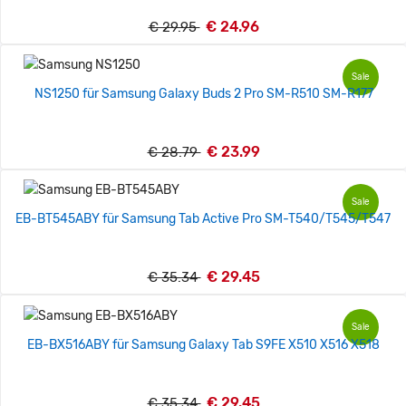
€ 24.96
€ 29.95
Sale
NS1250 für Samsung Galaxy Buds 2 Pro SM-R510 SM-R177
€ 23.99
€ 28.79
Sale
EB-BT545ABY für Samsung Tab Active Pro SM-T540/T545/T547
€ 29.45
€ 35.34
Sale
EB-BX516ABY für Samsung Galaxy Tab S9FE X510 X516 X518
€ 29.45
€ 35.34