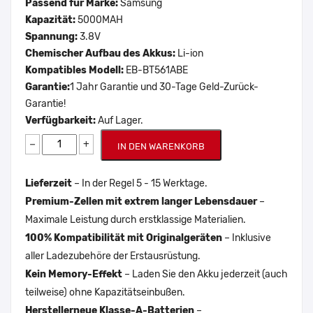
Passend für Marke:
Samsung
Kapazität:
5000MAH
Spannung:
3.8V
Chemischer Aufbau des Akkus:
Li-ion
Kompatibles Modell:
EB-BT561ABE
Garantie:
1 Jahr Garantie und 30-Tage Geld-Zurück-
Garantie!
Verfügbarkeit:
Auf Lager.
−
+
IN DEN WARENKORB
Lieferzeit
– In der Regel 5 - 15 Werktage.
Premium-Zellen mit extrem langer Lebensdauer
–
Maximale Leistung durch erstklassige Materialien.
100% Kompatibilität mit Originalgeräten
– Inklusive
aller Ladezubehöre der Erstausrüstung.
Kein Memory-Effekt
– Laden Sie den Akku jederzeit (auch
teilweise) ohne Kapazitätseinbußen.
Herstellerneue Klasse-A-Batterien
–