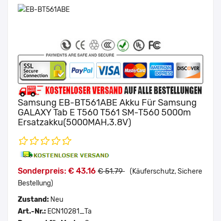
Samsung EB-BT561ABE Akku Für Samsung
GALAXY Tab E T560 T561 SM-T560 5000m
Ersatzakku(5000MAH,3.8V)
Sonderpreis: € 43.16
€ 51.79
(Käuferschutz, Sichere
Bestellung)
Zustand:
Neu
Art.-Nr.:
ECN10281_Ta