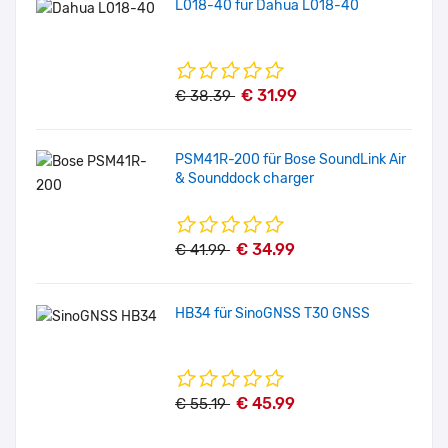
L018-40 für Dahua L018-40
€ 31.99
€ 38.39
PSM41R-200 für Bose SoundLink Air
& Sounddock charger
€ 34.99
€ 41.99
HB34 für SinoGNSS T30 GNSS
€ 45.99
€ 55.19