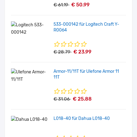
€ 50.99
€ 61.19
533-000142 für Logitech Craft Y-
R0064
€ 23.99
€ 28.79
Armor-11/11T für Ulefone Armor 11
11T
€ 25.88
€ 31.06
L018-40 für Dahua L018-40