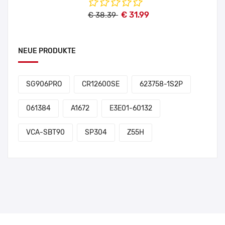
€ 31.99
€ 38.39
NEUE PRODUKTE
SG906PRO
CR12600SE
623758-1S2P
061384
A1672
E3E01-60132
VCA-SBT90
SP304
Z55H