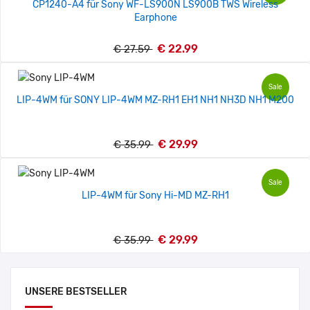
CP1240-A4 für Sony WF-LS900N LS900B TWS Wireless
Earphone
€ 22.99
€ 27.59
Sale
LIP-4WM für SONY LIP-4WM MZ-RH1 EH1 NH1 NH3D NH1 M200
€ 29.99
€ 35.99
Sale
LIP-4WM für Sony Hi-MD MZ-RH1
€ 29.99
€ 35.99
UNSERE BESTSELLER