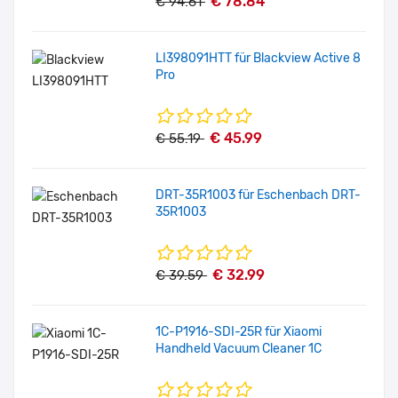
€ 78.84
€ 94.61
LI398091HTT für Blackview Active 8
Pro
€ 45.99
€ 55.19
DRT-35R1003 für Eschenbach DRT-
35R1003
€ 32.99
€ 39.59
1C-P1916-SDI-25R für Xiaomi
Handheld Vacuum Cleaner 1C