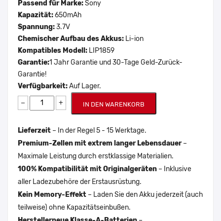
Passend für Marke:
Sony
Kapazität:
650mAh
Spannung:
3.7V
Chemischer Aufbau des Akkus:
Li-ion
Kompatibles Modell:
LIP1859
Garantie:
1 Jahr Garantie und 30-Tage Geld-Zurück-
Garantie!
Verfügbarkeit:
Auf Lager.
−
+
IN DEN WARENKORB
Lieferzeit
– In der Regel 5 - 15 Werktage.
Premium-Zellen mit extrem langer Lebensdauer
–
Maximale Leistung durch erstklassige Materialien.
100% Kompatibilität mit Originalgeräten
– Inklusive
aller Ladezubehöre der Erstausrüstung.
Kein Memory-Effekt
– Laden Sie den Akku jederzeit (auch
teilweise) ohne Kapazitätseinbußen.
Herstellerneue Klasse-A-Batterien
–