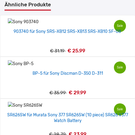
Ähnliche Produkte
Sale
903740 für Sony SRS-XB12 SRS-XB13 SRS-XB10 SF-08
€ 25.99
€ 31.19
Sale
BP-5 für Sony Discman D-350 D-311
€ 29.99
€ 35.99
Sale
SR626SW für Murata Sony 377 SR626SW (10 piece) SR626 V377
Watch Battery
€ 23.99
€ 28.79