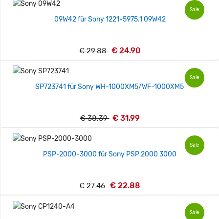
Sale
09W42 für Sony 1221-5975.1 09W42
€ 24.90
€ 29.88
Sale
SP723741 für Sony WH-1000XM5/WF-1000XM5
€ 31.99
€ 38.39
Sale
PSP-2000-3000 für Sony PSP 2000 3000
€ 22.88
€ 27.46
Sale