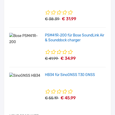
€ 31.99
€ 38.39
PSM41R-200 für Bose SoundLink Air
& Sounddock charger
€ 34.99
€ 41.99
HB34 für SinoGNSS T30 GNSS
€ 45.99
€ 55.19