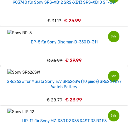
903740 für Sony SRS-XB12 SRS-XB13 SRS-XB10 SF-08
€ 25.99
€ 31.19
Sale
BP-5 für Sony Discman D-350 D-311
€ 29.99
€ 35.99
Sale
SR626SW für Murata Sony 377 SR626SW (10 piece) SR626 V377
Watch Battery
€ 23.99
€ 28.79
Sale
LIP-12 für Sony MZ-R30 R2 R35 R4ST R3 B3 E3