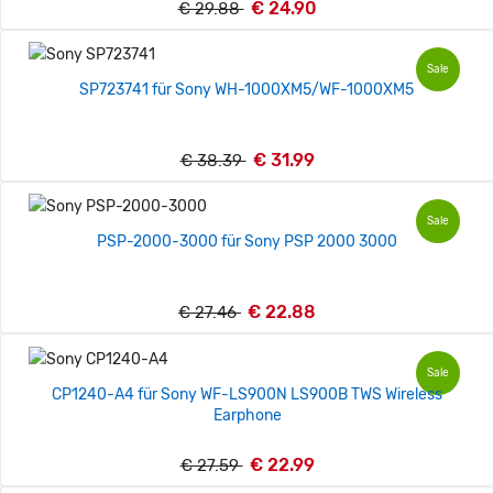
€ 24.90
€ 29.88
Sale
SP723741 für Sony WH-1000XM5/WF-1000XM5
€ 31.99
€ 38.39
Sale
PSP-2000-3000 für Sony PSP 2000 3000
€ 22.88
€ 27.46
Sale
CP1240-A4 für Sony WF-LS900N LS900B TWS Wireless
Earphone
€ 22.99
€ 27.59