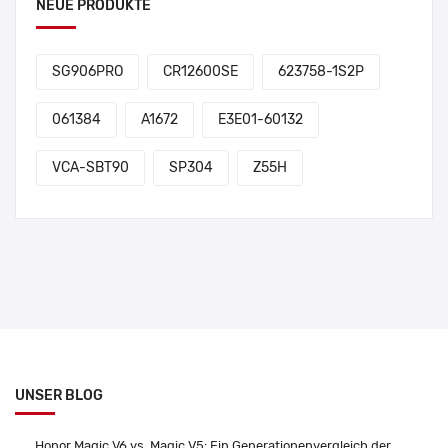
NEUE PRODUKTE
SG906PRO
CR12600SE
623758-1S2P
061384
A1672
E3E01-60132
VCA-SBT90
SP304
Z55H
UNSER BLOG
Honor Magic V6 vs. Magic V5: Ein Generationenvergleich der