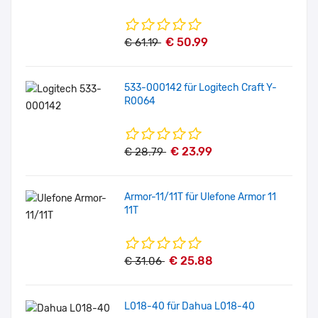
€ 50.99
€ 61.19
533-000142 für Logitech Craft Y-
R0064
€ 23.99
€ 28.79
Armor-11/11T für Ulefone Armor 11
11T
€ 25.88
€ 31.06
L018-40 für Dahua L018-40