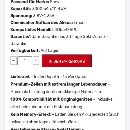
Passend für Marke:
Sony
Kapazität:
3000mAh/11.4WH
Spannung:
3.8V/4.35V
Chemischer Aufbau des Akkus:
Li-ion
Kompatibles Modell:
LIS1554ERPC
Garantie:
1 Jahr Garantie und 30-Tage Geld-Zurück-
Garantie!
Verfügbarkeit:
Auf Lager.
−
+
IN DEN WARENKORB
Lieferzeit
– In der Regel 5 - 15 Werktage.
Premium-Zellen mit extrem langer Lebensdauer
–
Maximale Leistung durch erstklassige Materialien.
100% Kompatibilität mit Originalgeräten
– Inklusive
aller Ladezubehöre der Erstausrüstung.
Kein Memory-Effekt
– Laden Sie den Akku jederzeit (auch
teilweise) ohne Kapazitätseinbußen.
Herstellerneue Klasse-A-Batterien
–