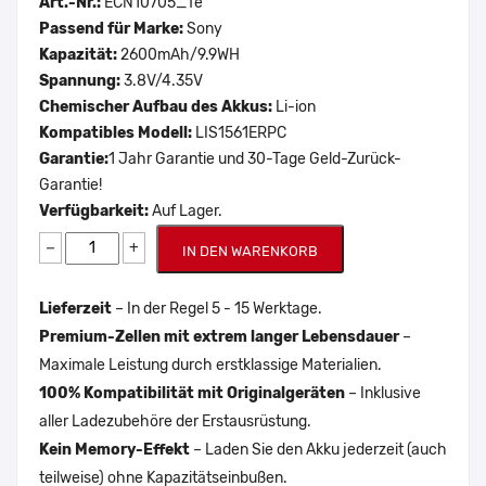
Art.-Nr.:
ECN10705_Te
Passend für Marke:
Sony
Kapazität:
2600mAh/9.9WH
Spannung:
3.8V/4.35V
Chemischer Aufbau des Akkus:
Li-ion
Kompatibles Modell:
LIS1561ERPC
Garantie:
1 Jahr Garantie und 30-Tage Geld-Zurück-
Garantie!
Verfügbarkeit:
Auf Lager.
−
+
IN DEN WARENKORB
Lieferzeit
– In der Regel 5 - 15 Werktage.
Premium-Zellen mit extrem langer Lebensdauer
–
Maximale Leistung durch erstklassige Materialien.
100% Kompatibilität mit Originalgeräten
– Inklusive
aller Ladezubehöre der Erstausrüstung.
Kein Memory-Effekt
– Laden Sie den Akku jederzeit (auch
teilweise) ohne Kapazitätseinbußen.