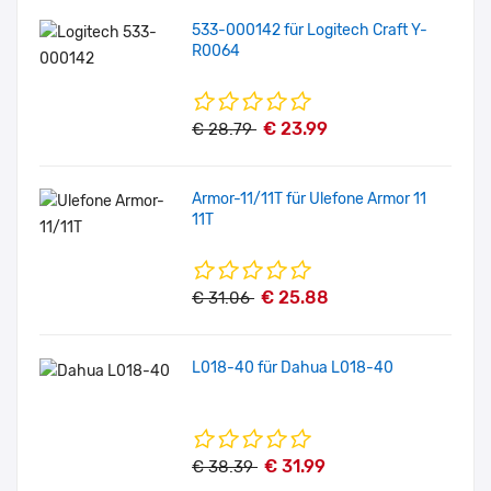
533-000142 für Logitech Craft Y-
R0064
€ 23.99
€ 28.79
Armor-11/11T für Ulefone Armor 11
11T
€ 25.88
€ 31.06
L018-40 für Dahua L018-40
€ 31.99
€ 38.39