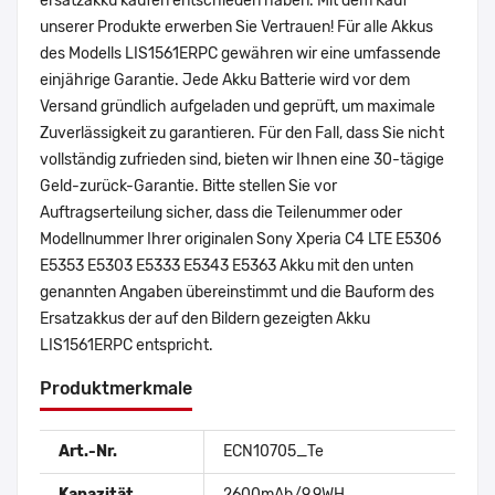
ersatzakku kaufen entschieden haben. Mit dem Kauf
unserer Produkte erwerben Sie Vertrauen! Für alle Akkus
des Modells LIS1561ERPC gewähren wir eine umfassende
einjährige Garantie. Jede Akku Batterie wird vor dem
Versand gründlich aufgeladen und geprüft, um maximale
Zuverlässigkeit zu garantieren. Für den Fall, dass Sie nicht
vollständig zufrieden sind, bieten wir Ihnen eine 30-tägige
Geld-zurück-Garantie. Bitte stellen Sie vor
Auftragserteilung sicher, dass die Teilenummer oder
Modellnummer Ihrer originalen Sony Xperia C4 LTE E5306
E5353 E5303 E5333 E5343 E5363 Akku mit den unten
genannten Angaben übereinstimmt und die Bauform des
Ersatzakkus der auf den Bildern gezeigten Akku
LIS1561ERPC entspricht.
Produktmerkmale
Art.-Nr.
ECN10705_Te
Kapazität
2600mAh/9.9WH