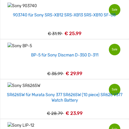
Sale
903740 für Sony SRS-XB12 SRS-XB13 SRS-XB10 SF-08
€ 25.99
€ 31.19
Sale
BP-5 für Sony Discman D-350 D-311
€ 29.99
€ 35.99
Sale
SR626SW für Murata Sony 377 SR626SW (10 piece) SR626 V377
Watch Battery
€ 23.99
€ 28.79