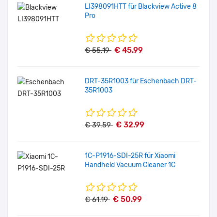
LI398091HTT für Blackview Active 8
Pro
€ 45.99
€ 55.19
DRT-35R1003 für Eschenbach DRT-
35R1003
€ 32.99
€ 39.59
1C-P1916-SDI-25R für Xiaomi
Handheld Vacuum Cleaner 1C
€ 50.99
€ 61.19