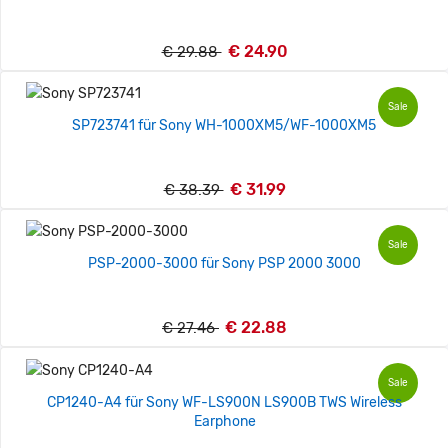
€ 24.90
€ 29.88
Sale
SP723741 für Sony WH-1000XM5/WF-1000XM5
€ 31.99
€ 38.39
Sale
PSP-2000-3000 für Sony PSP 2000 3000
€ 22.88
€ 27.46
Sale
CP1240-A4 für Sony WF-LS900N LS900B TWS Wireless
Earphone