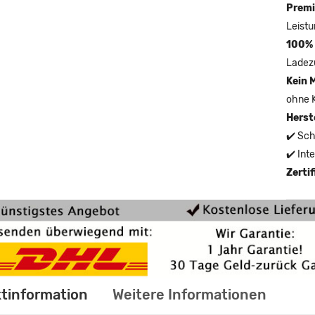
Premi
Leistu
100% 
Ladez
Kein 
ohne 
Herst
✔️ Sch
✔️ Int
Zerti
tinformation
Weitere Informationen