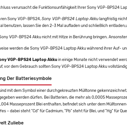
chluss verursacht die Funktionsunfähigkeit Ihrer Sony VGP-BPS24 Lap
 Ihren Sony VGP-BPS24,
Sony VGP-BPS24 Laptop Akku
langfristig ni
l benutzen, lassen Sie den 2-3 Mal aufladen und schließlich entladen,
 Sony VGP-BPS24 Akku nicht mit Hitze in Berührung bringen. Ansonsten
eise werden die Sony VGP-BPS24 Laptop Akku während ihrer Auf- un
ony VGP-BPS24 Laptop Akku
in einige Monate nicht verwendet werde
uf, vor dem Gebrauch sollten Sony VGP-BPS24 Laptop Akku vollständi
ng Der Batteriesymbole
sind mit dem Symbol einer durchgekreuzten Mülltonne gekennzeichnet. 
gegeben werden dürfen. Bei Batterien, die mehr als 0,0005 Masseproz
0,004 Masseprozent Blei enthalten, befindet sich unter dem Mülltonn
es – dabei steht "Cd" für Cadmium, "Pb" steht für Blei, und "Hg" für Que
elt Zuliebe