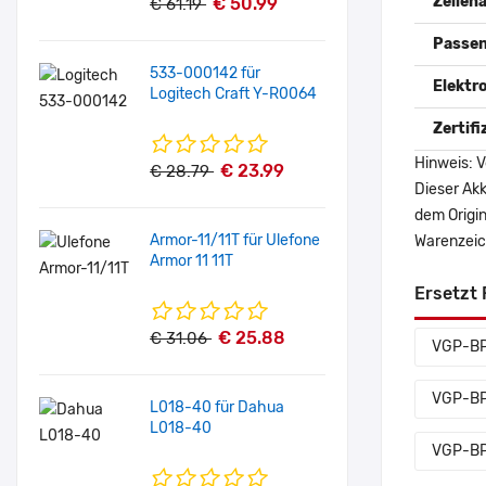
Zellena
€ 50.99
€ 61.19
Passen
533-000142 für
Elektr
Logitech Craft Y-R0064
Zertif
Hinweis: V
€ 23.99
€ 28.79
Dieser Akk
dem Origi
Armor-11/11T für Ulefone
Warenzeich
Armor 11 11T
Ersetzt 
€ 25.88
€ 31.06
VGP-B
VGP-B
L018-40 für Dahua
L018-40
VGP-B