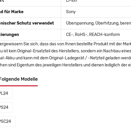
rt
Li-ion
d für Marke
Sony
onischer Schutz verwendet
Überspannung, Überhitzung, berent
izierungen
CE-, RoHS-, REACH-konform
ergewissern Sie sich, dass das von Ihnen bestellte Produkt mit der Mar
u ist kein Original-Ersatzteil des Herstellers, sondern ein Nachbau ei
nal-Akku und kann mit dem Original-Ladegerät / -Netzteil geladen wer
en sind Eigentum des jeweiligen Herstellers und dienen lediglich der ei
Folgende Modelle
PL24
PS24
PSC24