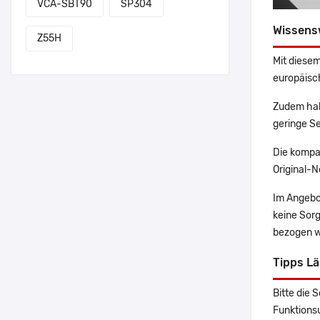
VCA-SBT90
SP304
Wissens
Z55H
Mit diesem
europäisch
Zudem hab
geringe Se
Die kompa
Original-N
Im Angebo
keine Sor
bezogen w
Tipps L
Bitte die 
Funktions