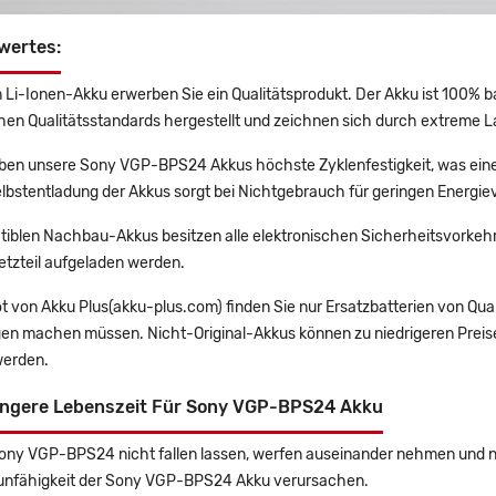
wertes:
 Li-Ionen-Akku erwerben Sie ein Qualitätsprodukt. Der Akku ist 100% b
en Qualitätsstandards hergestellt und zeichnen sich durch extreme La
en unsere Sony VGP-BPS24 Akkus höchste Zyklenfestigkeit, was eine
lbstentladung der Akkus sorgt bei Nichtgebrauch für geringen Energiev
tiblen Nachbau-Akkus besitzen alle elektronischen Sicherheitsvorkehr
etzteil aufgeladen werden.
t von Akku Plus(akku-plus.com) finden Sie nur Ersatzbatterien von Qu
gen machen müssen. Nicht-Original-Akkus können zu niedrigeren Preise
erden.
ängere Lebenszeit Für Sony VGP-BPS24 Akku
Sony VGP-BPS24 nicht fallen lassen, werfen auseinander nehmen und nic
unfähigkeit der Sony VGP-BPS24 Akku verursachen.