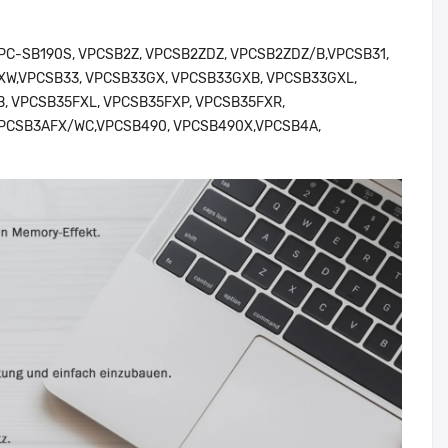
VPC-SB190S, VPCSB2Z, VPCSB2ZDZ, VPCSB2ZDZ/B,VPCSB31,
FXW,VPCSB33, VPCSB33GX, VPCSB33GXB, VPCSB33GXL,
, VPCSB35FXL, VPCSB35FXP, VPCSB35FXR,
VPCSB3AFX/WC,VPCSB490, VPCSB490X,VPCSB4A,