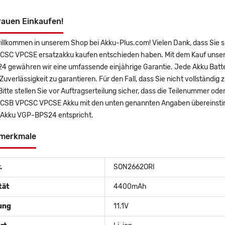
rauen Einkaufen!
willkommen in unserem Shop bei Akku-Plus.com! Vielen Dank, dass Sie
SC VPCSE ersatzakku kaufen entschieden haben. Mit dem Kauf unserer 
 gewähren wir eine umfassende einjährige Garantie. Jede Akku Batter
uverlässigkeit zu garantieren. Für den Fall, dass Sie nicht vollständig 
Bitte stellen Sie vor Auftragserteilung sicher, dass die Teilenummer o
SB VPCSC VPCSE Akku mit den unten genannten Angaben übereinstimmt
 Akku VGP-BPS24 entspricht.
merkmale
.
SON2662ORI
tät
4400mAh
ung
11.1V