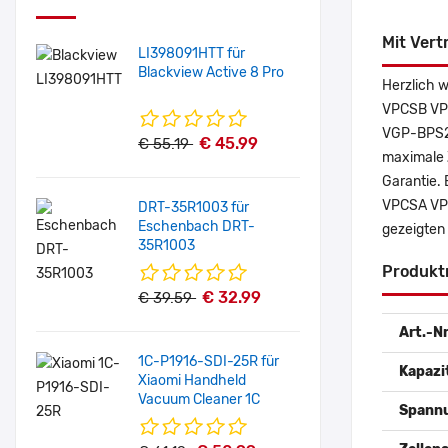
Mit Vert
LI398091HTT für
Blackview Active 8 Pro
Herzlich 
VPCSB VPC
VGP-BPS24
€ 45.99
€ 55.19
maximale Z
Garantie. 
VPCSA VPC
DRT-35R1003 für
Eschenbach DRT-
gezeigten
35R1003
Produkt
€ 32.99
€ 39.59
Art.-Nr
1C-P1916-SDI-25R für
Kapazi
Xiaomi Handheld
Vacuum Cleaner 1C
Spann