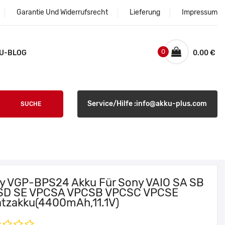
Garantie Und Widerrufsrecht
Lieferung
Impressum
0
U-BLOG
0.00 €
Service/Hilfe :info@akku-plus.com
SUCHE
y VGP-BPS24 Akku Für Sony VAIO SA SB
SD SE VPCSA VPCSB VPCSC VPCSE
atzakku(4400mAh,11.1V)