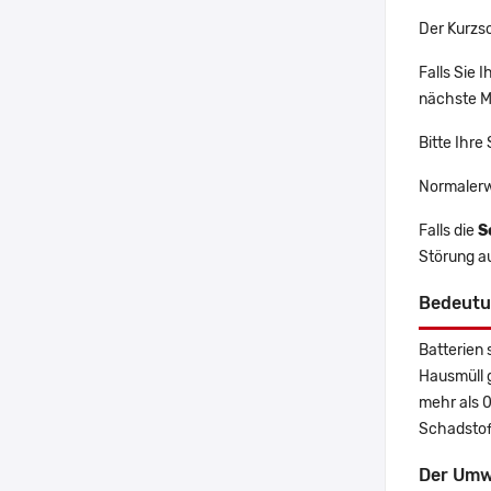
Der Kurzs
Falls Sie
nächste Ma
Bitte Ihre
Normalerw
Falls die
S
Störung a
Bedeutu
Batterien 
Hausmüll 
mehr als 
Schadstoff
Der Umw