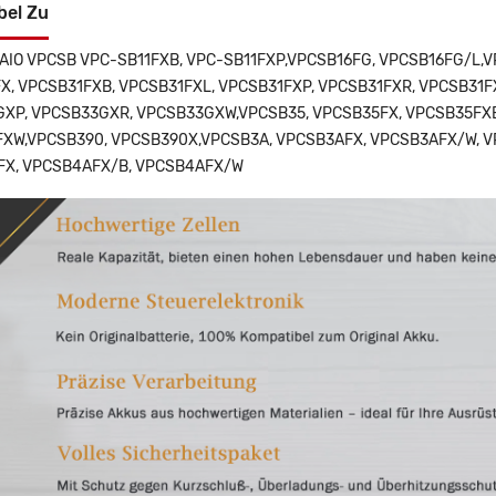
bel Zu
 VAIO VPCSB VPC-SB11FXB, VPC-SB11FXP,VPCSB16FG, VPCSB16FG/L,
X, VPCSB31FXB, VPCSB31FXL, VPCSB31FXP, VPCSB31FXR, VPCSB31
XP, VPCSB33GXR, VPCSB33GXW,VPCSB35, VPCSB35FX, VPCSB35FXB
XW,VPCSB390, VPCSB390X,VPCSB3A, VPCSB3AFX, VPCSB3AFX/W, 
X, VPCSB4AFX/B, VPCSB4AFX/W