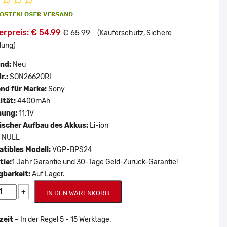
erpreis: € 54.99
€ 65.99
(Käuferschutz, Sichere
lung)
and:
Neu
r.:
SON2662ORI
nd für Marke:
Sony
ität:
4400mAh
nung:
11.1V
scher Aufbau des Akkus:
Li-ion
:
NULL
tibles Modell:
VGP-BPS24
tie:
1 Jahr Garantie und 30-Tage Geld-Zurück-Garantie!
gbarkeit:
Auf Lager.
+
IN DEN WARENKORB
zeit
– In der Regel 5 - 15 Werktage.