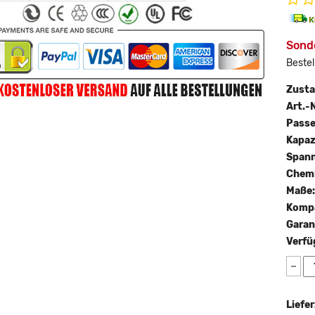
Sond
Bestel
Zust
Art.-N
Passe
Kapaz
Span
Chemi
Maße
Kompa
Garan
Verfü
−
Liefer