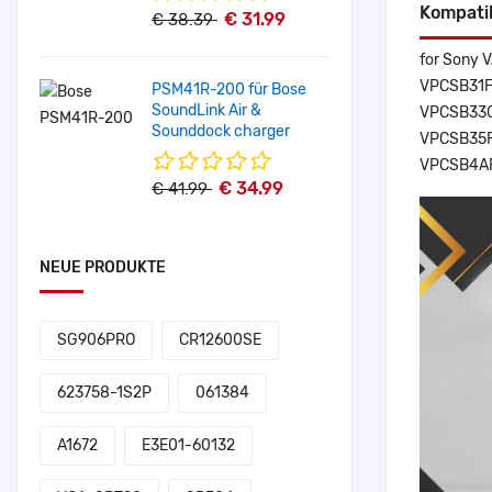
Kompati
€ 31.99
€ 38.39
for Sony
VPCSB31F
PSM41R-200 für Bose
SoundLink Air &
VPCSB33G
Sounddock charger
VPCSB35F
VPCSB4AF
€ 34.99
€ 41.99
NEUE PRODUKTE
SG906PRO
CR12600SE
623758-1S2P
061384
A1672
E3E01-60132