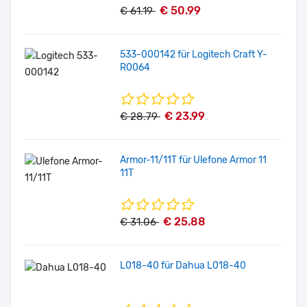
€ 50.99
€ 61.19
533-000142 für Logitech Craft Y-
R0064
€ 23.99
€ 28.79
Armor-11/11T für Ulefone Armor 11
11T
€ 25.88
€ 31.06
L018-40 für Dahua L018-40