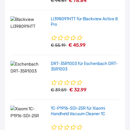
€ 78.84
€ 94.61
LI398091HTT für Blackview Active 8
Pro
€ 45.99
€ 55.19
DRT-35R1003 für Eschenbach DRT-
35R1003
€ 32.99
€ 39.59
1C-P1916-SDI-25R für Xiaomi
Handheld Vacuum Cleaner 1C