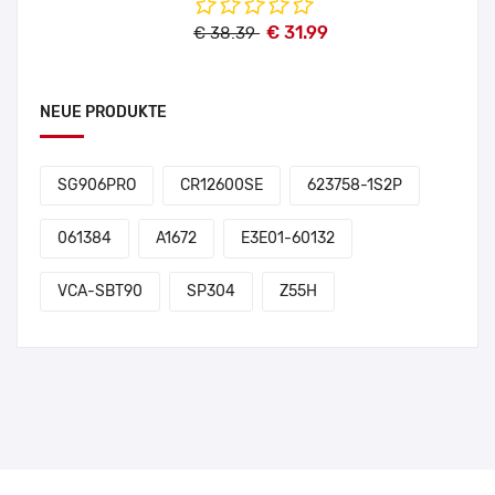
€ 31.99
€ 38.39
NEUE PRODUKTE
SG906PRO
CR12600SE
623758-1S2P
061384
A1672
E3E01-60132
VCA-SBT90
SP304
Z55H