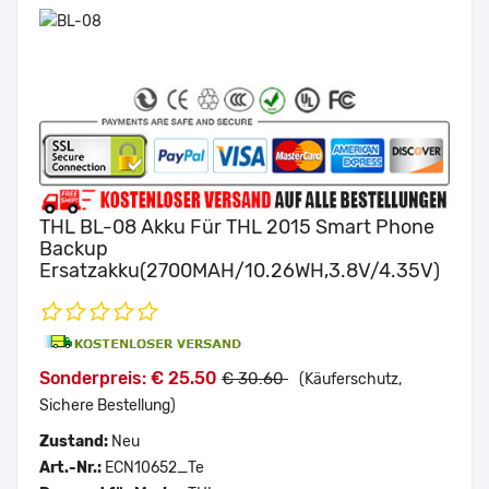
THL BL-08 Akku Für THL 2015 Smart Phone
Backup
Ersatzakku(2700MAH/10.26WH,3.8V/4.35V)
Sonderpreis: € 25.50
€ 30.60
(Käuferschutz,
Sichere Bestellung)
Zustand:
Neu
Art.-Nr.:
ECN10652_Te