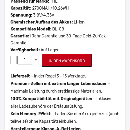
Passend für Marke:
THL
Kapazität:
2700MAH/10.26WH
Spannung:
3.8V/4.35V
Chemischer Aufbau des Akkus:
Li-ion
Kompatibles Modell:
BL-08
Garantie:
1 Jahr Garantie und 30-Tage Geld-Zurück-
Garantie!
Verfügbarkeit:
Auf Lager.
−
+
IN DEN WARENKORB
Lieferzeit
– In der Regel 5 - 15 Werktage.
Premium-Zellen mit extrem langer Lebensdauer
–
Maximale Leistung durch erstklassige Materialien.
100% Kompatibilität mit Originalgeräten
– Inklusive
aller Ladezubehöre der Erstausrüstung.
Kein Memory-Effekt
– Laden Sie den Akku jederzeit (auch
teilweise) ohne Kapazitätseinbußen.
Herstellerneue Klasse-A-Batterien
–