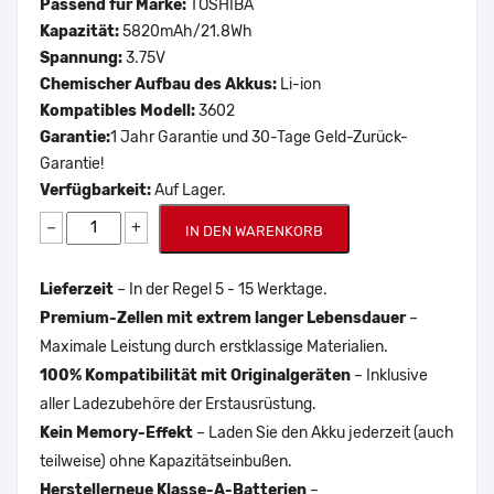
Passend für Marke:
TOSHIBA
Kapazität:
5820mAh/21.8Wh
Spannung:
3.75V
Chemischer Aufbau des Akkus:
Li-ion
Kompatibles Modell:
3602
Garantie:
1 Jahr Garantie und 30-Tage Geld-Zurück-
Garantie!
Verfügbarkeit:
Auf Lager.
−
+
IN DEN WARENKORB
Lieferzeit
– In der Regel 5 - 15 Werktage.
Premium-Zellen mit extrem langer Lebensdauer
–
Maximale Leistung durch erstklassige Materialien.
100% Kompatibilität mit Originalgeräten
– Inklusive
aller Ladezubehöre der Erstausrüstung.
Kein Memory-Effekt
– Laden Sie den Akku jederzeit (auch
teilweise) ohne Kapazitätseinbußen.
Herstellerneue Klasse-A-Batterien
–