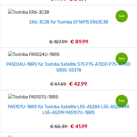
Sale
ER6-3C38 für Toshiba SF16915 ER63C38
€ 89.99
€ 107.99
Sale
PA5024U-1BRS für Toshiba Satellite S75 P75-A7200 P75-A7100
S855-S5378
€ 42.99
€ 51.59
Sale
PA5107U-1BRS für Toshiba Satellite L55-A5284 L55-A5284NR
L55-A5299 PA5107U-1BRS
€ 41.99
€ 50.39