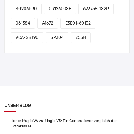
SG906PRO
CR12600SE
623758-1S2P
061384
A1672
E3E01-60132
VCA-SBT90
SP304
Z55H
UNSER BLOG
Honor Magic V6 vs. Magic V5: Ein Generationenvergleich der
Extraklasse