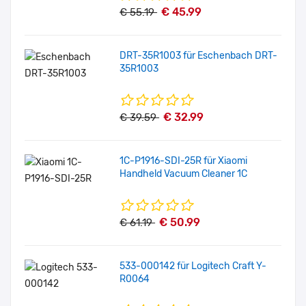
€ 45.99
€ 55.19
DRT-35R1003 für Eschenbach DRT-
35R1003
€ 32.99
€ 39.59
1C-P1916-SDI-25R für Xiaomi
Handheld Vacuum Cleaner 1C
€ 50.99
€ 61.19
533-000142 für Logitech Craft Y-
R0064