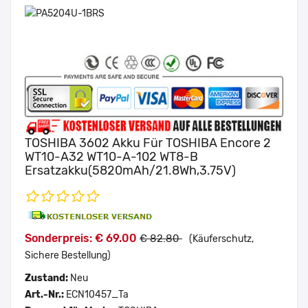
TOSHIBA 3602 Akku Für TOSHIBA Encore 2
WT10-A32 WT10-A-102 WT8-B
Ersatzakku(5820mAh/21.8Wh,3.75V)
Sonderpreis: € 69.00
€ 82.80
(Käuferschutz,
Sichere Bestellung)
Zustand:
Neu
Art.-Nr.:
ECN10457_Ta