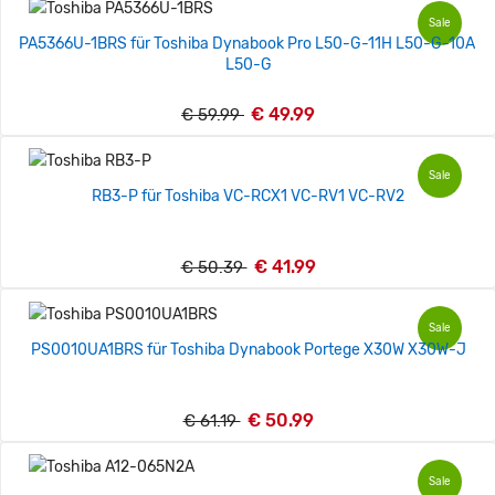
Sale
PA5366U-1BRS für Toshiba Dynabook Pro L50-G-11H L50-G-10A
L50-G
€ 49.99
€ 59.99
Sale
RB3-P für Toshiba VC-RCX1 VC-RV1 VC-RV2
€ 41.99
€ 50.39
Sale
PS0010UA1BRS für Toshiba Dynabook Portege X30W X30W-J
€ 50.99
€ 61.19
Sale