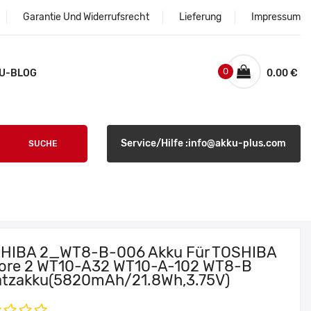
Garantie Und Widerrufsrecht
Lieferung
Impressum
0
U-BLOG
0.00 €
Service/Hilfe :info@akku-plus.com
SUCHE
HIBA 2_WT8-B-006 Akku Für TOSHIBA
ore 2 WT10-A32 WT10-A-102 WT8-B
atzakku(5820mAh/21.8Wh,3.75V)