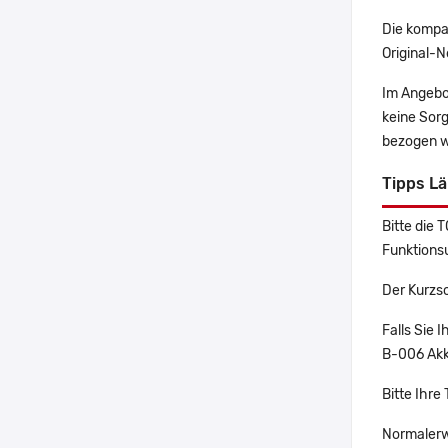
Die kompa
Original-N
Im Angebo
keine Sor
bezogen w
Tipps L
Bitte die 
Funktions
Der Kurzs
Falls Sie
B-006 Akku
Bitte Ihr
Normalerw