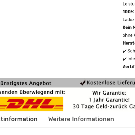
Leistu
100% 
Ladez
Kein 
ohne 
Herst
✔️ Sch
✔️ Int
Zerti
tinformation
Weitere Informationen