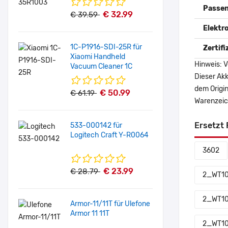
Passen
€ 32.99
€ 39.59
Elektr
1C-P1916-SDI-25R für
Zertif
Xiaomi Handheld
Hinweis: V
Vacuum Cleaner 1C
Dieser Akk
dem Origi
€ 50.99
€ 61.19
Warenzeich
Ersetzt 
533-000142 für
Logitech Craft Y-R0064
3602
€ 23.99
€ 28.79
2_WT10
2_WT10
Armor-11/11T für Ulefone
Armor 11 11T
2_WT10