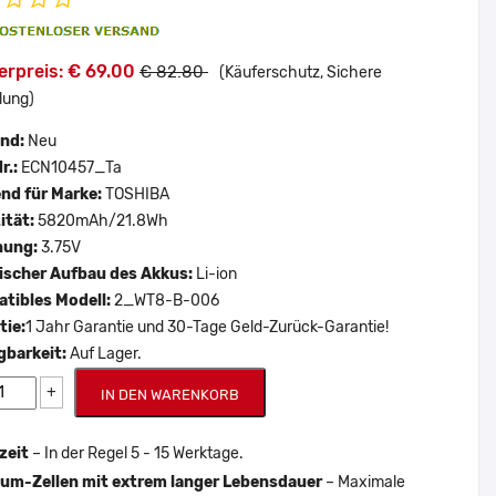
erpreis: € 69.00
€ 82.80
(Käuferschutz, Sichere
lung)
and:
Neu
r.:
ECN10457_Ta
nd für Marke:
TOSHIBA
ität:
5820mAh/21.8Wh
nung:
3.75V
scher Aufbau des Akkus:
Li-ion
tibles Modell:
2_WT8-B-006
tie:
1 Jahr Garantie und 30-Tage Geld-Zurück-Garantie!
gbarkeit:
Auf Lager.
+
IN DEN WARENKORB
zeit
– In der Regel 5 - 15 Werktage.
um-Zellen mit extrem langer Lebensdauer
– Maximale