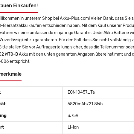
rauen Einkaufen!
willkommen in unserem Shop bei Akku-Plus.com! Vielen Dank, dass Si
-B ersatzakku kaufen entschieden haben. Mit dem Kauf unserer Produk
ähren wir eine umfassende einjährige Garantie. Jede Akku Batterie wi
uverlässigkeit zu garantieren. Für den Fall, dass Sie nicht vollständig 
Bitte stellen Sie vor Auftragserteilung sicher, dass die Teilenummer 
2 WT8-B Akku mit den unten genannten Angaben übereinstimmt und die
06 entspricht.
merkmale
.
ECN10457_Ta
tät
5820mAh/21.8Wh
ung
3.75V
rt
Li-ion