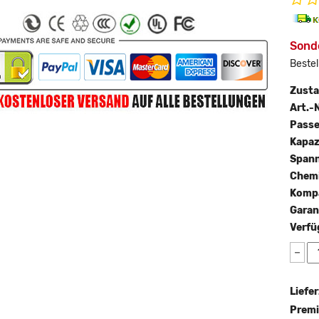
Sond
Bestel
Zust
Art.-N
Passe
Kapaz
Span
Chemi
Kompa
Garan
Verfü
−
Liefer
Premi