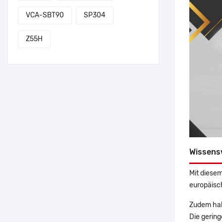
VCA-SBT90
SP304
Z55H
Wissens
Mit diesem
europäisch
Zudem hab
Die gering