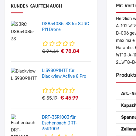
Mit Vert
KUNDEN KAUFTEN AUCH
Herzlich 
DS854085-3S für SJRC
A-102 WT8
F11 Drone
B-006 gew
maximale Z
Garantie. 
€ 78.84
€ 94.61
WT10-A-10
2_WT8-B-0
LI398091HTT für
Produkt
Blackview Active 8 Pro
Art.-Nr
€ 45.99
€ 55.19
Kapazi
DRT-35R1003 für
Spann
Eschenbach DRT-
35R1003
Zellena