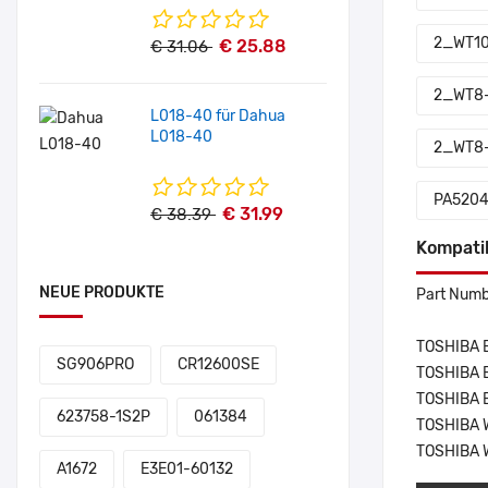
2_WT10
€ 25.88
€ 31.06
2_WT8
L018-40 für Dahua
L018-40
2_WT8-
PA5204
€ 31.99
€ 38.39
Kompati
NEUE PRODUKTE
Part Numb
TOSHIBA E
SG906PRO
CR12600SE
TOSHIBA 
TOSHIBA 
623758-1S2P
061384
TOSHIBA 
TOSHIBA 
A1672
E3E01-60132