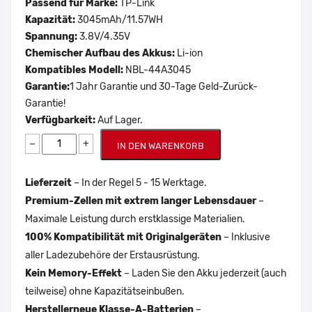
Passend für Marke:
TP-Link
Kapazität:
3045mAh/11.57WH
Spannung:
3.8V/4.35V
Chemischer Aufbau des Akkus:
Li-ion
Kompatibles Modell:
NBL-44A3045
Garantie:
1 Jahr Garantie und 30-Tage Geld-Zurück-
Garantie!
Verfügbarkeit:
Auf Lager.
−
+
IN DEN WARENKORB
Lieferzeit
– In der Regel 5 - 15 Werktage.
Premium-Zellen mit extrem langer Lebensdauer
–
Maximale Leistung durch erstklassige Materialien.
100% Kompatibilität mit Originalgeräten
– Inklusive
aller Ladezubehöre der Erstausrüstung.
Kein Memory-Effekt
– Laden Sie den Akku jederzeit (auch
teilweise) ohne Kapazitätseinbußen.
Herstellerneue Klasse-A-Batterien
–