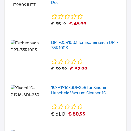
Pro
€ 45.99
€ 55.19
DRT-35R1003 für Eschenbach DRT-
35R1003
€ 32.99
€ 39.59
1C-P1916-SDI-25R für Xiaomi
Handheld Vacuum Cleaner 1C
€ 50.99
€ 61.19