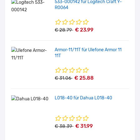
533-000142 für Logitech Craft Y-
R0064
€ 23.99
€ 28.79
Armor-11/11T für Ulefone Armor 11
11T
€ 25.88
€ 31.06
L018-40 für Dahua L018-40
€ 31.99
€ 38.39