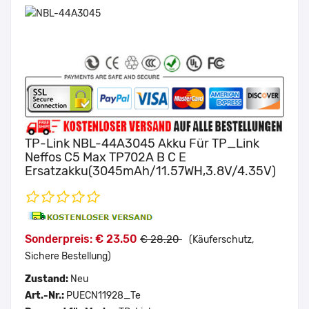
TP-Link NBL-44A3045 Akku Für TP_Link
Neffos C5 Max TP702A B C E
Ersatzakku(3045mAh/11.57WH,3.8V/4.35V)
Sonderpreis: € 23.50
€ 28.20
(Käuferschutz,
Sichere Bestellung)
Zustand:
Neu
Art.-Nr.:
PUECN11928_Te