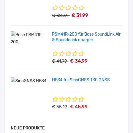
€ 31.99
€ 38.39
PSM41R-200 für Bose SoundLink Air
& Sounddock charger
€ 34.99
€ 41.99
HB34 für SinoGNSS T30 GNSS
€ 45.99
€ 55.19
NEUE PRODUKTE