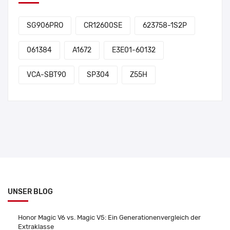
SG906PRO
CR12600SE
623758-1S2P
061384
A1672
E3E01-60132
VCA-SBT90
SP304
Z55H
UNSER BLOG
Honor Magic V6 vs. Magic V5: Ein Generationenvergleich der
Extraklasse