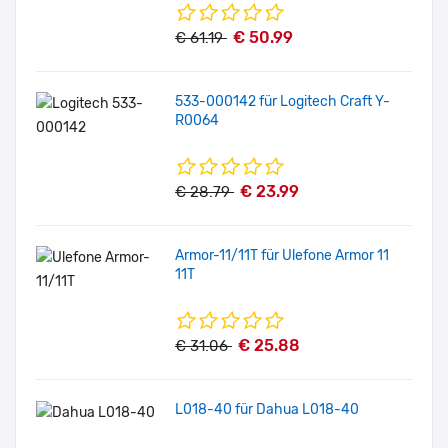
€ 50.99
€ 61.19
533-000142 für Logitech Craft Y-
R0064
€ 23.99
€ 28.79
Armor-11/11T für Ulefone Armor 11
11T
€ 25.88
€ 31.06
L018-40 für Dahua L018-40