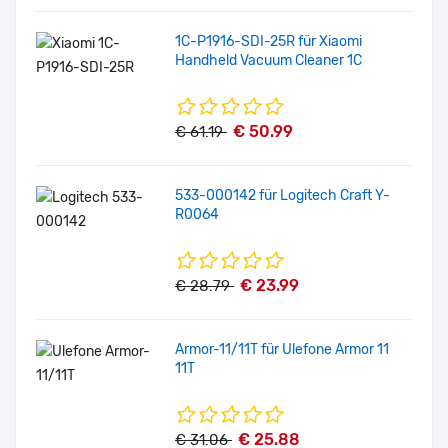
1C-P1916-SDI-25R für Xiaomi
Handheld Vacuum Cleaner 1C
€ 50.99
€ 61.19
533-000142 für Logitech Craft Y-
R0064
€ 23.99
€ 28.79
Armor-11/11T für Ulefone Armor 11
11T
€ 25.88
€ 31.06