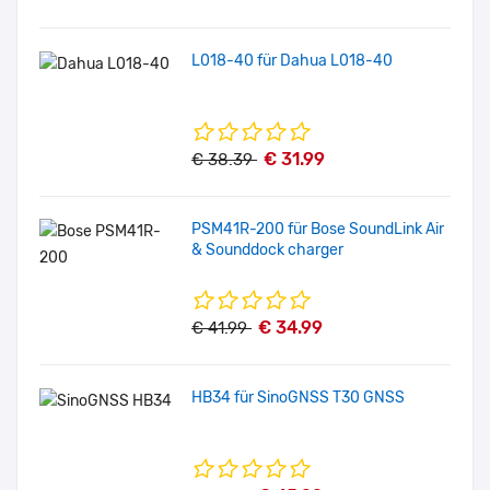
L018-40 für Dahua L018-40
€ 31.99
€ 38.39
PSM41R-200 für Bose SoundLink Air
& Sounddock charger
€ 34.99
€ 41.99
HB34 für SinoGNSS T30 GNSS