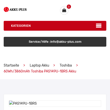
0
KATEGORIEN
Service/Hilfe :info@akku-plus.com
Startseite
Laptop Akku
Toshiba
60Wh/3860mAh Toshiba PA5149U-1BRS Akku