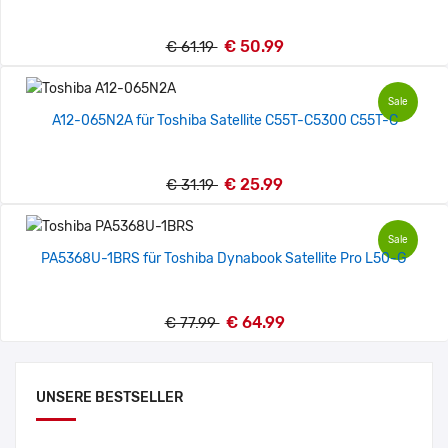
€ 50.99
€ 61.19
Sale
A12-065N2A für Toshiba Satellite C55T-C5300 C55T-C
€ 25.99
€ 31.19
Sale
PA5368U-1BRS für Toshiba Dynabook Satellite Pro L50-G
€ 64.99
€ 77.99
UNSERE BESTSELLER