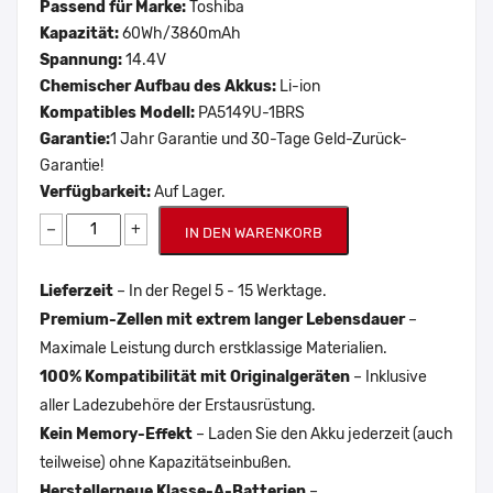
Passend für Marke:
Toshiba
Kapazität:
60Wh/3860mAh
Spannung:
14.4V
Chemischer Aufbau des Akkus:
Li-ion
Kompatibles Modell:
PA5149U-1BRS
Garantie:
1 Jahr Garantie und 30-Tage Geld-Zurück-
Garantie!
Verfügbarkeit:
Auf Lager.
−
+
IN DEN WARENKORB
Lieferzeit
– In der Regel 5 - 15 Werktage.
Premium-Zellen mit extrem langer Lebensdauer
–
Maximale Leistung durch erstklassige Materialien.
100% Kompatibilität mit Originalgeräten
– Inklusive
aller Ladezubehöre der Erstausrüstung.
Kein Memory-Effekt
– Laden Sie den Akku jederzeit (auch
teilweise) ohne Kapazitätseinbußen.
Herstellerneue Klasse-A-Batterien
–