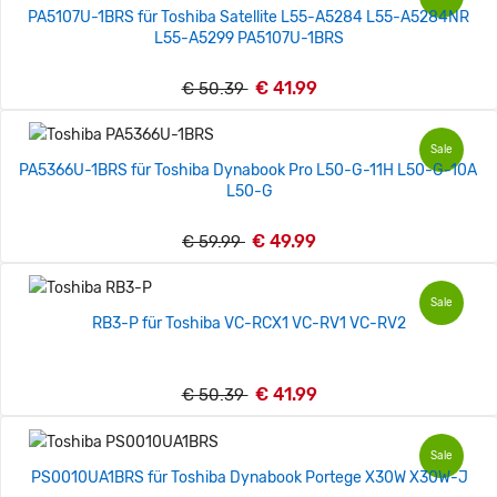
PA5107U-1BRS für Toshiba Satellite L55-A5284 L55-A5284NR
L55-A5299 PA5107U-1BRS
€ 41.99
€ 50.39
Sale
PA5366U-1BRS für Toshiba Dynabook Pro L50-G-11H L50-G-10A
L50-G
€ 49.99
€ 59.99
Sale
RB3-P für Toshiba VC-RCX1 VC-RV1 VC-RV2
€ 41.99
€ 50.39
Sale
PS0010UA1BRS für Toshiba Dynabook Portege X30W X30W-J