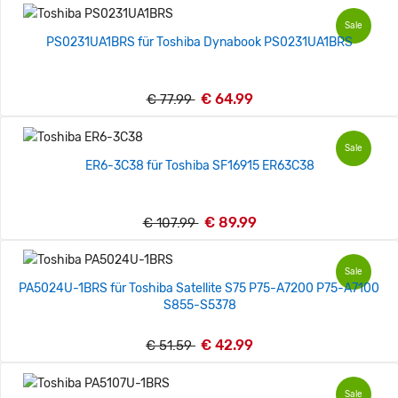
Sale
PS0231UA1BRS für Toshiba Dynabook PS0231UA1BRS
€ 64.99
€ 77.99
Sale
ER6-3C38 für Toshiba SF16915 ER63C38
€ 89.99
€ 107.99
Sale
PA5024U-1BRS für Toshiba Satellite S75 P75-A7200 P75-A7100
S855-S5378
€ 42.99
€ 51.59
Sale