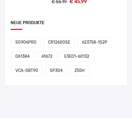
€ 45.99
€ 55.19
NEUE PRODUKTE
SG906PRO
CR12600SE
623758-1S2P
061384
A1672
E3E01-60132
VCA-SBT90
SP304
Z55H