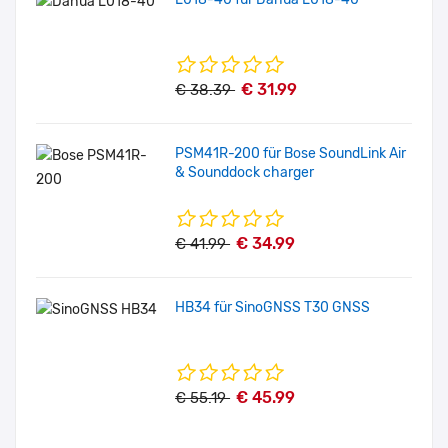
€ 31.99
€ 38.39
PSM41R-200 für Bose SoundLink Air
& Sounddock charger
€ 34.99
€ 41.99
HB34 für SinoGNSS T30 GNSS
€ 45.99
€ 55.19