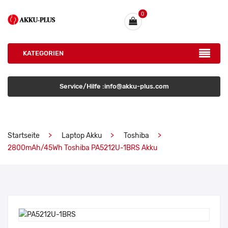
0
KATEGORIEN
Service/Hilfe :info@akku-plus.com
Startseite
Laptop Akku
Toshiba
2800mAh/45Wh Toshiba PA5212U-1BRS Akku