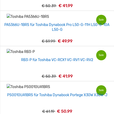
€ 41.99
€ 50.39
Sale
PA5366U-1BRS für Toshiba Dynabook Pro L50-G-11H L50-G-10A
L50-G
€ 49.99
€ 59.99
Sale
RB3-P für Toshiba VC-RCX1 VC-RV1 VC-RV2
€ 41.99
€ 50.39
Sale
PS0010UA1BRS für Toshiba Dynabook Portege X30W X30W-J
€ 50.99
€ 61.19