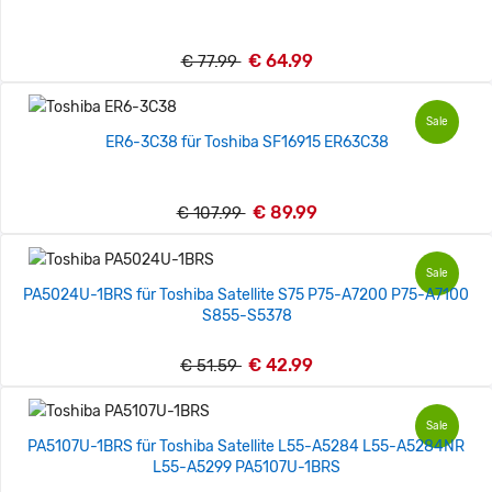
€ 64.99
€ 77.99
Sale
ER6-3C38 für Toshiba SF16915 ER63C38
€ 89.99
€ 107.99
Sale
PA5024U-1BRS für Toshiba Satellite S75 P75-A7200 P75-A7100
S855-S5378
€ 42.99
€ 51.59
Sale
PA5107U-1BRS für Toshiba Satellite L55-A5284 L55-A5284NR
L55-A5299 PA5107U-1BRS