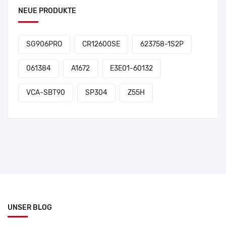
NEUE PRODUKTE
SG906PRO
CR12600SE
623758-1S2P
061384
A1672
E3E01-60132
VCA-SBT90
SP304
Z55H
UNSER BLOG