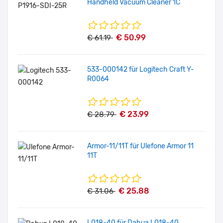
Handheld Vacuum Cleaner 1C
€ 50.99
€ 61.19
533-000142 für Logitech Craft Y-
R0064
€ 23.99
€ 28.79
Armor-11/11T für Ulefone Armor 11
11T
€ 25.88
€ 31.06
L018-40 für Dahua L018-40